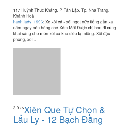
117 Huỳnh Thúc Kháng, P. Tân Lập, Tp. Nha Trang,
Khánh Hoà
hanh.lady_1996
:
Xe xôi cá - xôi ngọt nức tiếng gần xa
nằm ngay bên hông chợ Xóm Mới Được chị bạn đi cùng
khai sáng cho món xôi cá kho siêu lạ miệng. Xôi đậu
phộng, xôi...
Xiên Que Tự Chọn &
3.9
/ 5
Lẩu Ly - 12 Bạch Đằng