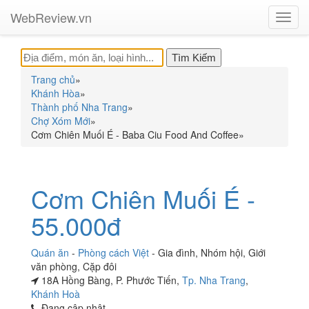
WebReview.vn
Toggl
navig
Trang chủ
»
Khánh Hòa
»
Thành phố Nha Trang
»
Chợ Xóm Mới
»
Cơm Chiên Muối É - Baba Ciu Food And Coffee
»
Cơm Chiên Muối É -
55.000đ
Quán ăn
-
Phòng cách Việt
-
Gia đình
,
Nhóm hội
,
Giới
văn phòng
,
Cặp đôi
18A Hồng Bàng, P. Phước Tiến,
Tp. Nha Trang
,
Khánh Hoà
Đang cập nhật