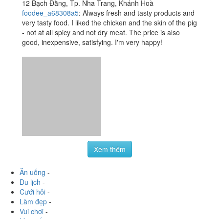
12 Bạch Đằng, Tp. Nha Trang, Khánh Hoà
foodee_a68308a5
:
Always fresh and tasty products and
very tasty food. I liked the chicken and the skin of the pig
- not at all spicy and not dry meat. The price is also
good, inexpensive, satisfying. I'm very happy!
Xem thêm
Ăn uống
-
Du lịch
-
Cưới hỏi
-
Làm đẹp
-
Vui chơi
-