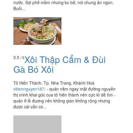
nước. Sợi phở mềm nhưng ko bở, nói chung ăn ngon.
Buổi...
Xôi Thập Cẩm & Đùi
3.5
/ 5
Gà Bó Xôi
Tô Hiến Thành, Tp. Nha Trang, Khánh Hoà
vitiennguyen187
:
- quán nằm ngay mặt đường nguyễn
thị minh khai góc cua tô hiến thành nên cực kì dễ tìm -
quán ở lề đuơng nên không gian không rộng nhưng
được cái vẫn có...