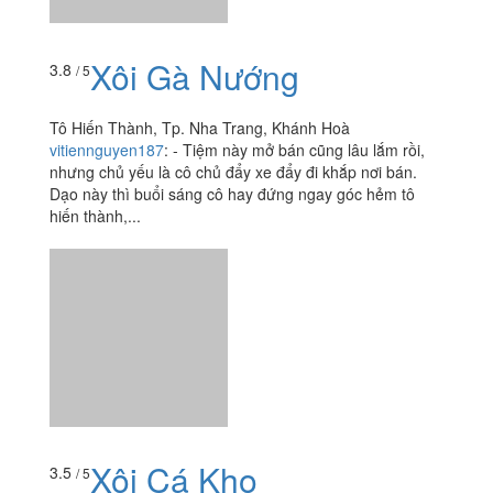
Xôi Gà Nướng
3.8
/ 5
Tô Hiến Thành, Tp. Nha Trang, Khánh Hoà
vitiennguyen187
:
- Tiệm này mở bán cũng lâu lắm rồi,
nhưng chủ yếu là cô chủ đẩy xe đẩy đi khắp nơi bán.
Dạo này thì buổi sáng cô hay đứng ngay góc hẻm tô
hiến thành,...
Xôi Cá Kho
3.5
/ 5