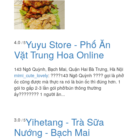
Yuyu Store - Phố Ăn
4.0
/ 5
Vặt Trung Hoa Online
143 Ngõ Quỳnh, Bạch Mai, Quận Hai Bà Trưng, Hà Nội
mimi_cute_lovely
:
????143 Ngõ Quỳnh ???? gọi là phở
ốc cũng được mà thực ra nó là bún ốc thì đúng hơn. 1
gói to gấp 2-3 lần gói phở/bún thông thường
ấy???????? 1 người ăn...
Yihetang - Trà Sữa
3.0
/ 5
Nướng - Bạch Mai