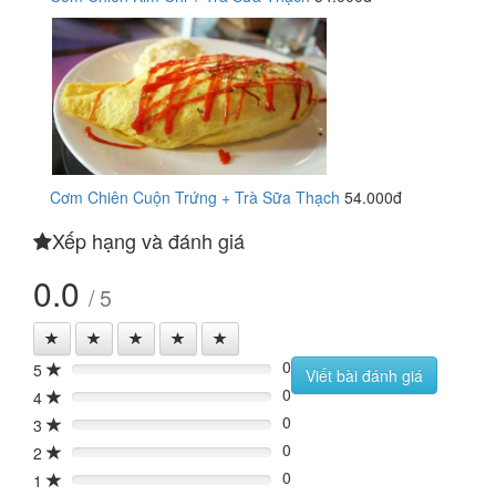
Cơm Chiên Cuộn Trứng + Trà Sữa Thạch
54.000đ
Xếp hạng và đánh giá
0.0
/ 5
0
5
0%
Viết bài đánh giá
0
4
0%
0
3
0%
0
2
0%
0
1
0%