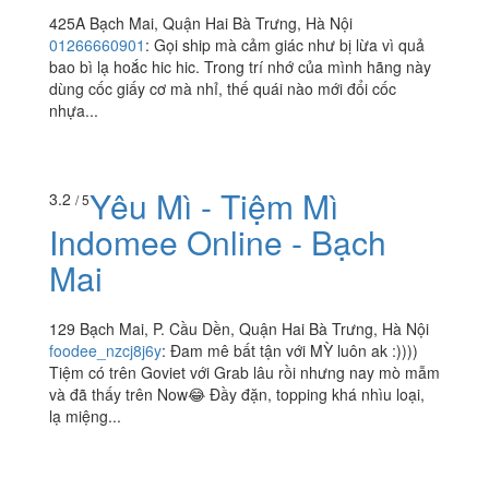
425A Bạch Mai, Quận Hai Bà Trưng, Hà Nội
01266660901
:
Gọi ship mà cảm giác như bị lừa vì quả
bao bì lạ hoắc hic hic. Trong trí nhớ của mình hãng này
dùng cốc giấy cơ mà nhỉ, thế quái nào mới đổi cốc
nhựa...
Yêu Mì - Tiệm Mì
3.2
/ 5
Indomee Online - Bạch
Mai
129 Bạch Mai, P. Cầu Dền, Quận Hai Bà Trưng, Hà Nội
foodee_nzcj8j6y
:
Đam mê bất tận với MỲ luôn ak :))))
Tiệm có trên Goviet với Grab lâu rồi nhưng nay mò mẫm
và đã thấy trên Now😂 Đầy đặn, topping khá nhìu loại,
lạ miệng...