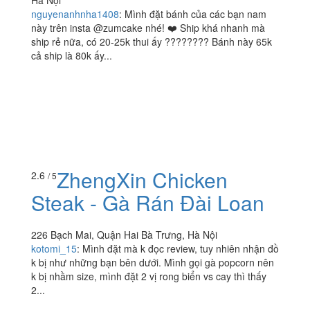
nguyenanhnha1408
:
Mình đặt bánh của các bạn nam
này trên insta @zumcake nhé! ❤️ Ship khá nhanh mà
ship rẻ nữa, có 20-25k thui ấy ???????? Bánh này 65k
cả ship là 80k ấy...
ZhengXin Chicken
2.6
/ 5
Steak - Gà Rán Đài Loan
226 Bạch Mai, Quận Hai Bà Trưng, Hà Nội
kotomi_15
:
Mình đặt mà k đọc review, tuy nhiên nhận đồ
k bị như những bạn bên dưới. Mình gọi gà popcorn nên
k bị nhầm size, mình đặt 2 vị rong biển vs cay thì thấy
2...