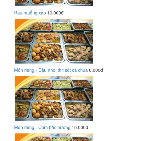
Rau muống xào
10.000đ
Món riêng - Đậu nhồi thịt sốt cà chua
8.000đ
Món riêng - Cơm bắc hương
10.000đ