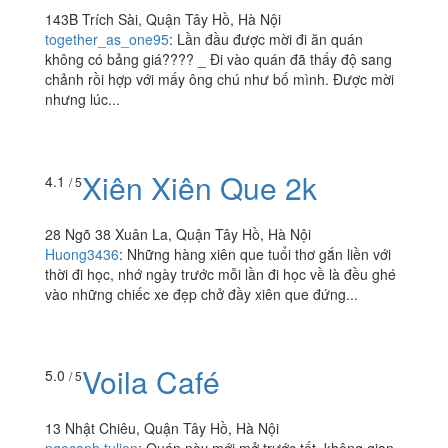
143B Trích Sài, Quận Tây Hồ, Hà Nội
together_as_one95
:
Lần đầu được mời đi ăn quán
không có bảng giá???? _ Đi vào quán đã thấy độ sang
chảnh rồi hợp với mấy ông chú như bố mình. Được mời
nhưng lúc...
Xiên Xiên Que 2k
4.1
/ 5
28 Ngõ 38 Xuân La, Quận Tây Hồ, Hà Nội
Huong3436
:
Những hàng xiên que tuổi thơ gắn liền với
thời đi học, nhớ ngày trước mỗi lần đi học về là đều ghé
vào những chiếc xe đẹp chở đầy xiên que đứng...
Voila Café
5.0
/ 5
13 Nhật Chiêu, Quận Tây Hồ, Hà Nội