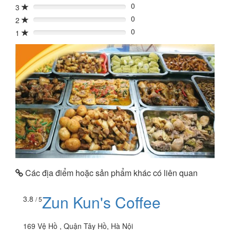
0
3
0%
0
2
0%
0
1
0%
Các địa điểm hoặc sản phẩm khác có liên quan
Zun Kun's Coffee
3.8
/ 5
169 Vệ Hồ , Quận Tây Hồ, Hà Nội