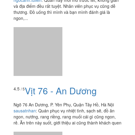
ngocanh.tulien
:
Quán này mới mở trước tết, không gian
và địa điểm đều rất tuyệt. Nhân viên phục vụ cũng dễ
thương. Đồ uống thì mình và bạn mình đánh giá là
ngon,...
Vịt 76 - An Dương
4.5
/ 5
Ngõ 76 An Dương, P. Yên Phụ, Quận Tây Hồ, Hà Nội
sausatnhan
:
Quán phục vụ nhiệt tình, sạch sẽ, đồ ăn
ngon, nướng, rang riềng, rang muối cái gì cũng ngon,
rẻ. Ăn trên này suốt, giới thiệu ai cũng thành khách quen