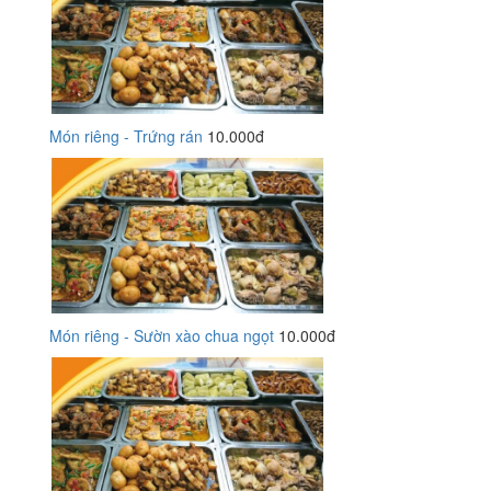
Món riêng - Trứng rán
10.000đ
Món riêng - Sườn xào chua ngọt
10.000đ