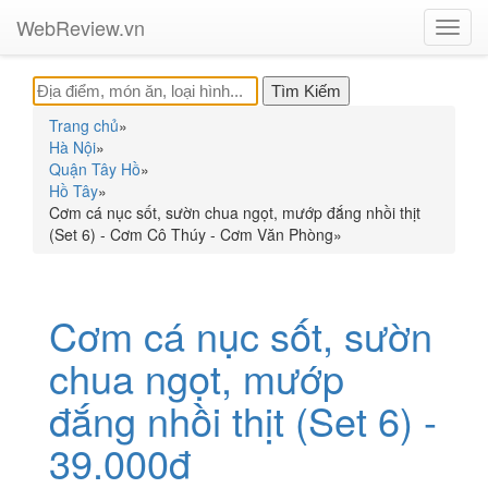
WebReview.vn
Toggl
navig
Trang chủ
»
Hà Nội
»
Quận Tây Hồ
»
Hồ Tây
»
Cơm cá nục sốt, sườn chua ngọt, mướp đắng nhồi thịt
(Set 6) - Cơm Cô Thúy - Cơm Văn Phòng
»
Cơm cá nục sốt, sườn
chua ngọt, mướp
đắng nhồi thịt (Set 6) -
39.000đ