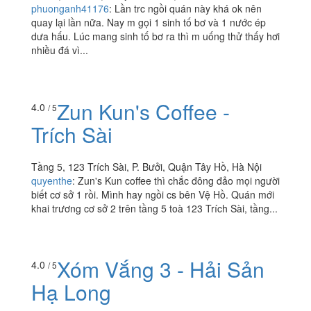
phuonganh41176
:
Lần trc ngồi quán này khá ok nên
quay lại lần nữa. Nay m gọi 1 sinh tố bơ và 1 nước ép
dưa hấu. Lúc mang sinh tố bơ ra thì m uống thử thấy hơi
nhiều đá vì...
Zun Kun's Coffee -
4.0
/ 5
Trích Sài
Tầng 5, 123 Trích Sài, P. Bưởi, Quận Tây Hồ, Hà Nội
quyenthe
:
Zun's Kun coffee thì chắc đông đảo mọi người
biết cơ sở 1 rồi. Mình hay ngồi cs bên Vệ Hồ. Quán mới
khai trương cơ sở 2 trên tầng 5 toà 123 Trích Sài, tầng...
Xóm Vắng 3 - Hải Sản
4.0
/ 5
Hạ Long