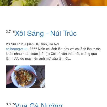
Xôi Sáng - Núi Trúc
3.7
/ 5
23 Núi Trúc, Quận Ba Đình, Hà Nội
chihoang2108
:
???? Nhìn cái ảnh lần này với cái ảnh lần trước
khác nhau hoàn toàn luôn ))) Xôi thì vẫn thế thôi, chẳng qua
lần trước do máy nên ảnh mới xấu tệ mới...
Vua Gà Nướng
3.6
/ 5