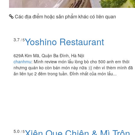
Các địa điểm hoặc sản phẩm khác có liên quan
Yoshino Restaurant
3.7
/ 5
629A Kim Mã, Quận Ba Đình, Hà Nội
chanhmu
:
Mình review món lẩu lòng bò cho 500 anh em thôi
nhưmg quán ko còn bán món này nữa :(( nên vì thèm mình đã
ăn liên tục 2 đêm trong tuần. Đỉnh nhất của món lẩu...
Xiên Que Chiên & Mì Trộn
5.0
/ 5