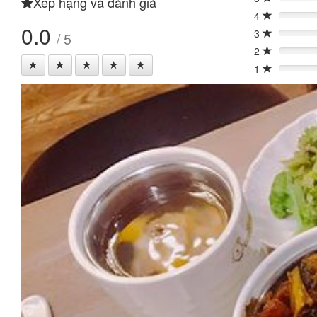
Xếp hạng và đánh giá
0%
4
0%
0.0
3
/ 5
0%
2
0%
1
0%