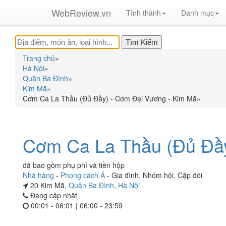
WebReview.vn
Tỉnh thành
Danh mục
Trang chủ
»
Hà Nội
»
Quận Ba Đình
»
Kim Mã
»
Cơm Ca La Thầu (Đủ Đầy) - Cơm Đại Vương - Kim Mã
»
Cơm Ca La Thầu (Đủ Đầy
đã bao gồm phụ phí và tiền hộp
Nhà hàng
-
Phong cách Á
-
Gia đình
,
Nhóm hội
,
Cặp đôi
20 Kim Mã,
Quận Ba Đình
,
Hà Nội
Đang cập nhật
00:01 - 06:01 | 06:00 - 23:59