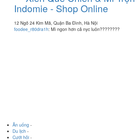
Indomie - Shop Online
12 Ngõ 24 Kim Mã, Quận Ba Đình, Hà Nội
foodee_r80dra1h
:
Mì ngon hơn cả nyc luôn????????
Ăn uống
-
Du lịch
-
Cưới hỏi
-
Làm đẹp
-
Vui chơi
-
Mua sắm
-
Giáo dục
-
Dịch vụ