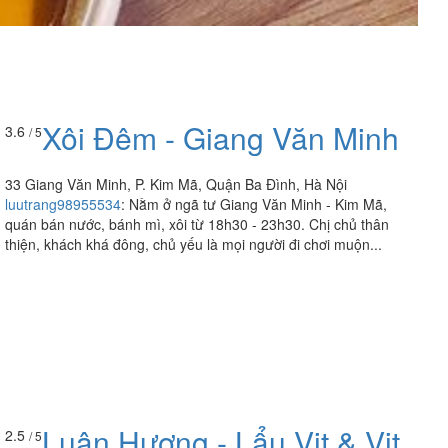
Xôi Đêm - Giang Văn Minh
3.6
/ 5
33 Giang Văn Minh, P. Kim Mã, Quận Ba Đình, Hà Nội
luutrang98955534
:
Nằm ở ngã tư Giang Văn Minh - Kim Mã,
quán bán nước, bánh mì, xôi từ 18h30 - 23h30. Chị chủ thân
thiện, khách khá đông, chủ yếu là mọi người đi chơi muộn...
Luận Hương - Lẩu Vịt & Vịt
2.5
/ 5