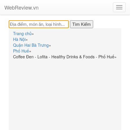
WebReview.vn
Toggl
navig
Trang chủ
»
Hà Nội
»
Quận Hai Bà Trưng
»
Phố Huế
»
Coffee Đen - Lofita - Healthy Drinks & Foods - Phố Huế
»