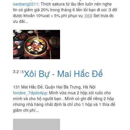
saobang2211
:
Thích sakura từ lâu lắm luôn nên nghe
tin có giảm giá 20% trong tháng 6 liền lôi bạn đi coi :3 đỡ
được khoản 10%vat + 5% phí phục vụ :))))) Set trưa đc
ưu đãi...
Xôi Bự - Mai Hắc Đế
3.2
/ 5
131 Mai Hắc Đế, Quận Hai Bà Trưng, Hà Nội
foodee_7dpdo4pg
:
Mình vừa mua 2 hộp xôi ruốc cho
mình và cho hộ người bạn . Mình có ghi để riêng 2 hộp
nhưng nhà hàng nhất định là chỉ cho 1 hộp và 1 thìa để
giảm chi phí...