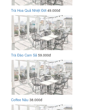
Trà Hoa Quả Nhiệt Đới
49.000đ
Trà Đào Cam Sả
59.000đ
Coffee Nâu
38.000đ