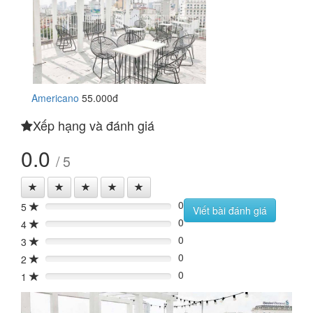
Americano
55.000đ
Xếp hạng và đánh giá
0.0
/ 5
0
5
0%
Viết bài đánh giá
0
4
0%
0
3
0%
0
2
0%
0
1
0%