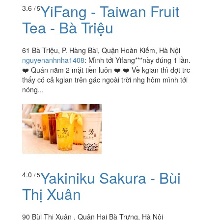
YiFang - Taiwan Fruit
3.6
/ 5
Tea - Bà Triệu
61 Bà Triệu, P. Hàng Bài, Quận Hoàn Kiếm, Hà Nội
nguyenanhnha1408
:
Mình tới Yifang***này đúng 1 lần.
❤️ Quán nằm 2 mặt tiền luôn ❤️ ❤️ Về kgian thì đợt trc
thấy có cả kgian trên gác ngoài trời nhg hôm mình tới
nóng...
Yakiniku Sakura - Bùi
4.0
/ 5
Thị Xuân
90 Bùi Thị Xuân , Quận Hai Bà Trưng, Hà Nội