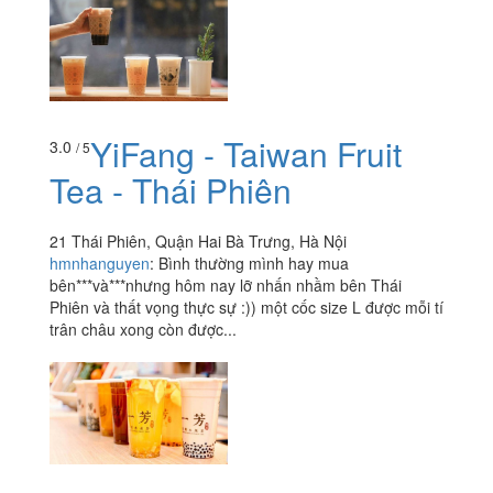
YiFang - Taiwan Fruit
3.0
/ 5
Tea - Thái Phiên
21 Thái Phiên, Quận Hai Bà Trưng, Hà Nội
hmnhanguyen
:
Bình thường mình hay mua
bên***và***nhưng hôm nay lỡ nhấn nhầm bên Thái
Phiên và thất vọng thực sự :)) một cốc size L được mỗi tí
trân châu xong còn được...