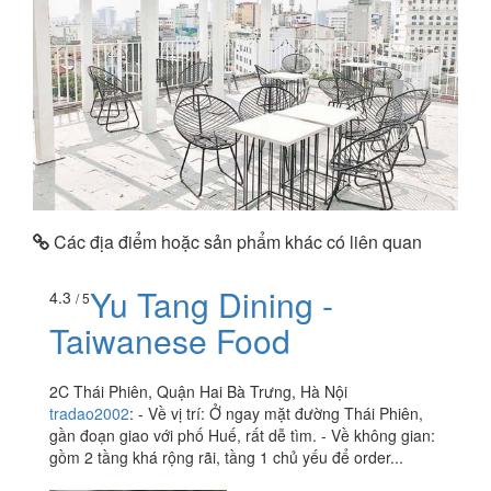
Các địa điểm hoặc sản phẩm khác có liên quan
Yu Tang Dining -
4.3
/ 5
Taiwanese Food
2C Thái Phiên, Quận Hai Bà Trưng, Hà Nội
tradao2002
:
- Về vị trí: Ở ngay mặt đường Thái Phiên,
gần đoạn giao với phố Huế, rất dễ tìm. - Về không gian:
gồm 2 tầng khá rộng rãi, tầng 1 chủ yếu để order...