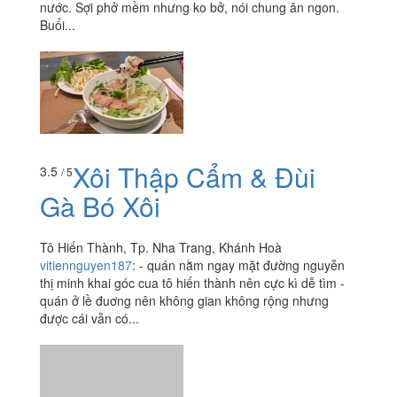
nước. Sợi phở mềm nhưng ko bở, nói chung ăn ngon.
Buổi...
Xôi Thập Cẩm & Đùi
3.5
/ 5
Gà Bó Xôi
Tô Hiến Thành, Tp. Nha Trang, Khánh Hoà
vitiennguyen187
:
- quán nằm ngay mặt đường nguyễn
thị minh khai góc cua tô hiến thành nên cực kì dễ tìm -
quán ở lề đuơng nên không gian không rộng nhưng
được cái vẫn có...
Xôi Hiền
4.0
/ 5