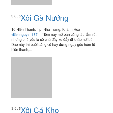
Xôi Cá Kho
3.5
/ 5
117 Huỳnh Thúc Kháng, P. Tân Lập, Tp. Nha Trang,
Khánh Hoà
hanh.lady_1996
:
Xe xôi cá - xôi ngọt nức tiếng gần xa
nằm ngay bên hông chợ Xóm Mới Được chị bạn đi cùng
khai sáng cho món xôi cá kho siêu lạ miệng. Xôi đậu
phộng, xôi...