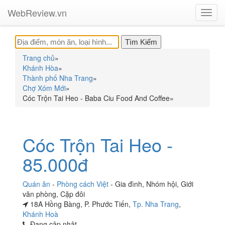
WebReview.vn
Toggl
navig
Trang chủ
»
Khánh Hòa
»
Thành phố Nha Trang
»
Chợ Xóm Mới
»
Cóc Trộn Tai Heo - Baba Ciu Food And Coffee
»
Cóc Trộn Tai Heo -
85.000đ
Quán ăn
-
Phòng cách Việt
-
Gia đình
,
Nhóm hội
,
Giới
văn phòng
,
Cặp đôi
18A Hồng Bàng, P. Phước Tiến,
Tp. Nha Trang
,
Khánh Hoà
Đang cập nhật