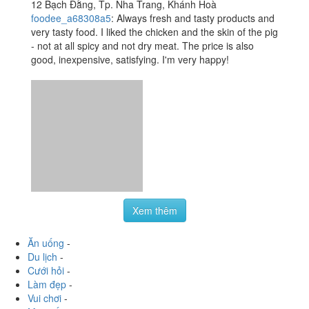
Xem thêm
Ăn uống
-
Du lịch
-
Cưới hỏi
-
Làm đẹp
-
Vui chơi
-
Mua sắm
-
Giáo dục
-
Dịch vụ