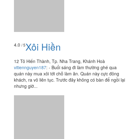
12 Tô Hiến Thành, Tp. Nha Trang, Khánh Hoà
vitiennguyen187
:
- Buổi sáng đi làm thường ghé qua
quán này mua xôi tới chỗ làm ăn. Quán này cực đông
khách, ra vô liên tục. Trước đây không có bàn để ngồi lại
nhưng giờ...
Xôi Gà Nướng
3.8
/ 5
Tô Hiến Thành, Tp. Nha Trang, Khánh Hoà
vitiennguyen187
:
- Tiệm này mở bán cũng lâu lắm rồi,
nhưng chủ yếu là cô chủ đẩy xe đẩy đi khắp nơi bán.
Dạo này thì buổi sáng cô hay đứng ngay góc hẻm tô
hiến thành,...