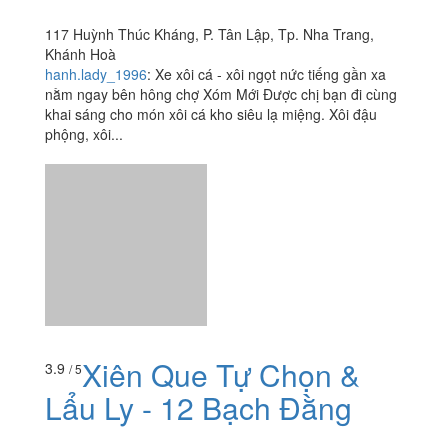
Xiên Que Tự Chọn &
3.9
/ 5
Lẩu Ly - 12 Bạch Đằng
12 Bạch Đằng, Tp. Nha Trang, Khánh Hoà
foodee_a68308a5
:
Always fresh and tasty products and
very tasty food. I liked the chicken and the skin of the pig
- not at all spicy and not dry meat. The price is also
good, inexpensive, satisfying. I'm very happy!