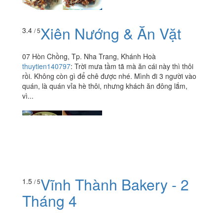
Xiên Nướng & Ăn Vặt
3.4
/ 5
07 Hòn Chồng, Tp. Nha Trang, Khánh Hoà
thuytien140797
:
Trời mưa tầm tã mà ăn cái này thì thôi
rồi. Không còn gì để chê được nhé. Mình đi 3 người vào
quán, là quán vỉa hè thôi, nhưng khách ăn đông lắm,
vì...
Vĩnh Thành Bakery - 2
1.5
/ 5
Tháng 4