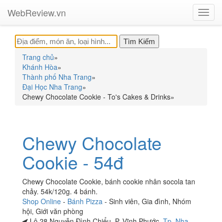
WebReview.vn
Toggl
navig
Trang chủ
»
Khánh Hòa
»
Thành phố Nha Trang
»
Đại Học Nha Trang
»
Chewy Chocolate Cookie - To's Cakes & Drinks
»
Chewy Chocolate
Cookie - 54đ
Chewy Chocolate Cookie, bánh cookie nhân socola tan
chảy. 54k/120g. 4 bánh.
Shop Online
-
Bánh Pizza
-
Sinh viên
,
Gia đình
,
Nhóm
hội
,
Giới văn phòng
Lô 28 Nguyễn Đình Chiểu, P. Vĩnh Phước,
Tp. Nha