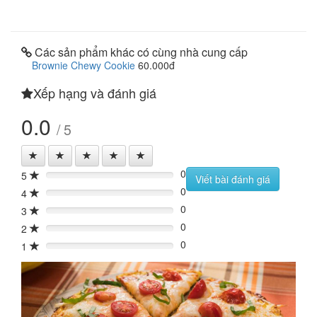
Các sản phẩm khác có cùng nhà cung cấp
Brownie Chewy Cookie
60.000đ
Xếp hạng và đánh giá
0.0
/ 5
0
5
0%
Viết bài đánh giá
0
4
0%
0
3
0%
0
2
0%
0
1
0%