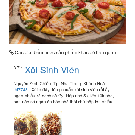
Các địa điểm hoặc sản phẩm khác có liên quan
Xôi Sinh Viên
3.7
/ 5
Nguyễn Đình Chiểu, Tp. Nha Trang, Khánh Hoà
thl7743
:
-Xôi ở đây đúng chuẩn xôi sinh viên rồi ấy,
ngon-nhiều-rẻ-sạch sẽ :"> -Hộp nhỏ 5k, lớn 10k nhe,
bạn nào sợ ngán ăn hộp nhỏ thôi chứ hộp lớn nhiều...