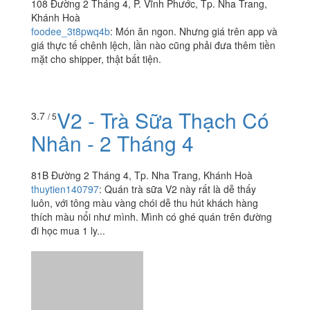
108 Đường 2 Tháng 4, P. Vĩnh Phước, Tp. Nha Trang,
Khánh Hoà
foodee_3t8pwq4b
:
Món ăn ngon. Nhưng giá trên app và
giá thực tế chênh lệch, lần nào cũng phải đưa thêm tiền
mặt cho shipper, thật bất tiện.
V2 - Trà Sữa Thạch Có
3.7
/ 5
Nhân - 2 Tháng 4
81B Đường 2 Tháng 4, Tp. Nha Trang, Khánh Hoà
thuytien140797
:
Quán trà sữa V2 này rất là dễ thấy
luôn, với tông màu vàng chói dễ thu hút khách hàng
thích màu nổi như mình. Mình có ghé quán trên đường
đi học mua 1 ly...