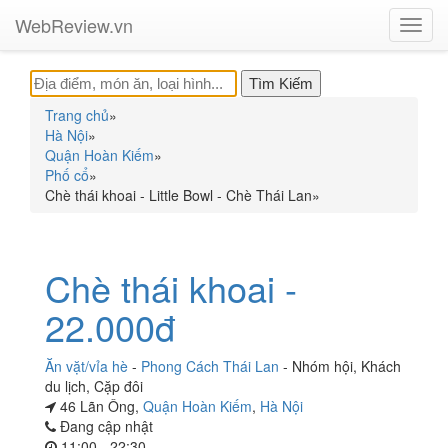
WebReview.vn
Toggl
navig
Trang chủ
»
Hà Nội
»
Quận Hoàn Kiếm
»
Phố cổ
»
Chè thái khoai - Little Bowl - Chè Thái Lan
»
Chè thái khoai -
22.000đ
Ăn vặt/vỉa hè
-
Phong Cách Thái Lan
-
Nhóm hội
,
Khách
du lịch
,
Cặp đôi
46 Lãn Ông,
Quận Hoàn Kiếm
,
Hà Nội
Đang cập nhật
11:00 - 22:30