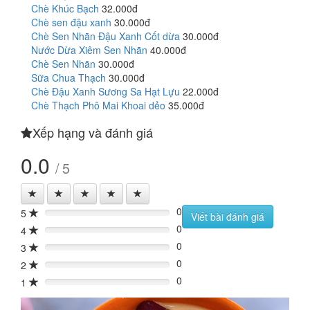
Chè Khúc Bạch
32.000đ
Chè sen đậu xanh
30.000đ
Chè Sen Nhãn Đậu Xanh Cốt dừa
30.000đ
Nước Dừa Xiêm Sen Nhãn
40.000đ
Chè Sen Nhãn
30.000đ
Sữa Chua Thạch
30.000đ
Chè Đậu Xanh Sương Sa Hạt Lựu
22.000đ
Chè Thạch Phô Mai Khoai dẻo
35.000đ
Xếp hạng và đánh giá
0.0
/ 5
0
5
0%
Viết bài đánh giá
0
4
0%
0
3
0%
0
2
0%
0
1
0%