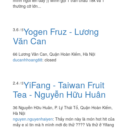
mình ngoi lên đây )) Mình gọi 1 trân châu 18k và 1
thường cỡ lớn...
Yogen Fruz - Lương
3.6
/ 5
Văn Can
66 Lương Văn Can, Quận Hoàn Kiếm, Hà Nội
ducanhhoang88
:
closed
YiFang - Taiwan Fruit
2.4
/ 5
Tea - Nguyễn Hữu Huân
36 Nguyễn Hữu Huân, P. Lý Thái Tổ, Quận Hoàn Kiếm,
Hà Nội
nguyen.nguyenhaiyen
:
Thấy món này là món hot hit của
mấy e xì tin mà h mình mới đc thử ???? Và thử ở Yifang