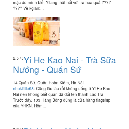
mặc dù mình biết Yifang thật nổi với trà hoa quả ????
???? Về kgian:...
Yi He Kao Nai - Trà Sữa
2.5
/ 5
Nướng - Quán Sứ
14 Quán Sứ, Quận Hoàn Kiếm, Hà Nội
nhoklittle98
:
Cũng lâu lâu rồi không uống ở Yi He Kao
Nai nên không biết quán đã đổi tên thành Lạc Trà.
Trước đây, 103 Hàng Bông đúng là cửa hàng flagship
của YHKN. Hôm...