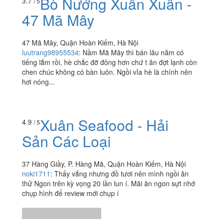
Bò Nướng Xuân Xuân -
3.7
/ 5
47 Mã Mây
47 Mã Mây, Quận Hoàn Kiếm, Hà Nội
luutrang98955534
:
Nầm Mã Mây thì bán lâu năm có
tiếng lắm rồi, hè chắc đỡ đông hơn chứ t ăn đợt lạnh còn
chen chúc không có bàn luôn. Ngồi vỉa hè là chính nên
hơi nóng...
Xuân Seafood - Hải
4.9
/ 5
Sản Các Loại
37 Hàng Giầy, P. Hàng Mã, Quận Hoàn Kiếm, Hà Nội
noki1711
:
Thấy vắng nhưng đồ tươi nên mình ngồi ăn
thử Ngon trên kỳ vọng 20 lần lun í. Mãi ăn ngon sựt nhớ
chụp hình để review mới chụp í