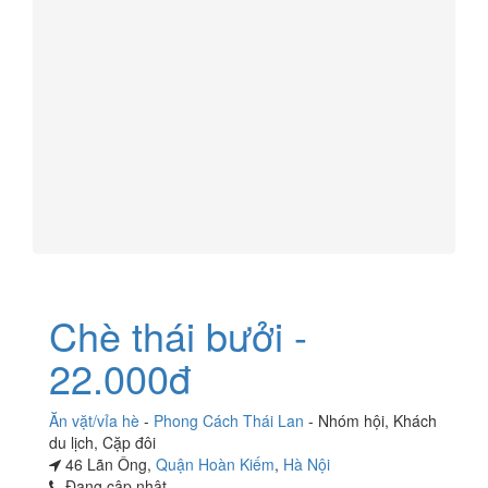
Chè thái bưởi -
22.000đ
Ăn vặt/vỉa hè
-
Phong Cách Thái Lan
-
Nhóm hội
,
Khách
du lịch
,
Cặp đôi
46 Lãn Ông,
Quận Hoàn Kiếm
,
Hà Nội
Đang cập nhật