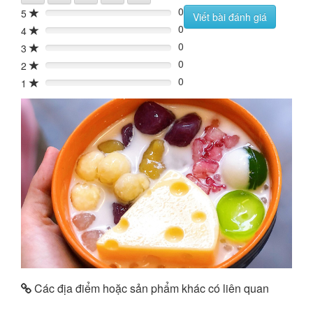
0
5
0%
Viết bài đánh giá
0
4
0%
0
3
0%
0
2
0%
0
1
0%
Các địa điểm hoặc sản phẩm khác có liên quan