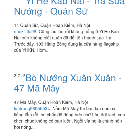
Yi He Kao Nai - Trà Sữa
Nướng - Quán Sứ
14 Quán Sứ, Quận Hoàn Kiếm, Hà Nội
nhoklittle98
:
Cũng lâu lâu rồi không uống ở Yi He Kao
Nai nên không biết quán đã đổi tên thành Lạc Trà.
Trước đây, 103 Hàng Bông đúng là cửa hàng flagship
của YHKN. Hôm...
Bò Nướng Xuân Xuân -
3.7
/ 5
47 Mã Mây
47 Mã Mây, Quận Hoàn Kiếm, Hà Nội
luutrang98955534
:
Nầm Mã Mây thì bán lâu năm có
tiếng lắm rồi, hè chắc đỡ đông hơn chứ t ăn đợt lạnh còn
chen chúc không có bàn luôn. Ngồi vỉa hè là chính nên
hơi nóng...