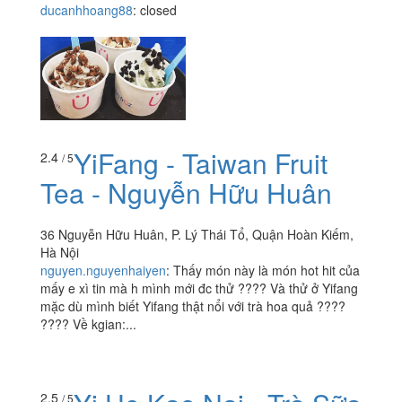
ducanhhoang88
:
closed
YiFang - Taiwan Fruit
2.4
/ 5
Tea - Nguyễn Hữu Huân
36 Nguyễn Hữu Huân, P. Lý Thái Tổ, Quận Hoàn Kiếm,
Hà Nội
nguyen.nguyenhaiyen
:
Thấy món này là món hot hit của
mấy e xì tin mà h mình mới đc thử ???? Và thử ở Yifang
mặc dù mình biết Yifang thật nổi với trà hoa quả ????
???? Về kgian:...
2.5
/ 5