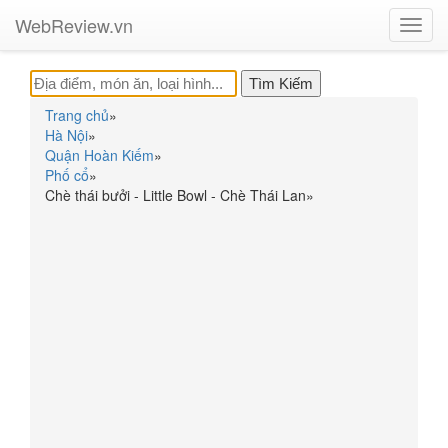
WebReview.vn
Toggl
navig
Trang chủ
»
Hà Nội
»
Quận Hoàn Kiếm
»
Phố cổ
»
Chè thái bưởi - Little Bowl - Chè Thái Lan
»