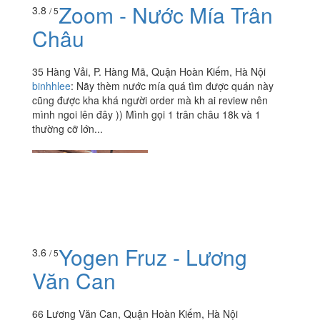
Zoom - Nước Mía Trân
3.8
/ 5
Châu
35 Hàng Vải, P. Hàng Mã, Quận Hoàn Kiếm, Hà Nội
binhhlee
:
Nãy thèm nước mía quá tìm được quán này
cũng được kha khá người order mà kh ai review nên
mình ngoi lên đây )) Mình gọi 1 trân châu 18k và 1
thường cỡ lớn...
Yogen Fruz - Lương
3.6
/ 5
Văn Can
66 Lương Văn Can, Quận Hoàn Kiếm, Hà Nội