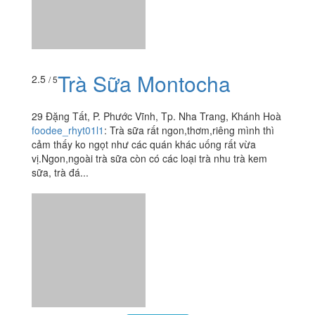
Xem thêm
Ăn uống
-
Du lịch
-
Cưới hỏi
-
Làm đẹp
-
Vui chơi
-
Mua sắm
-
Giáo dục
-
Dịch vụ