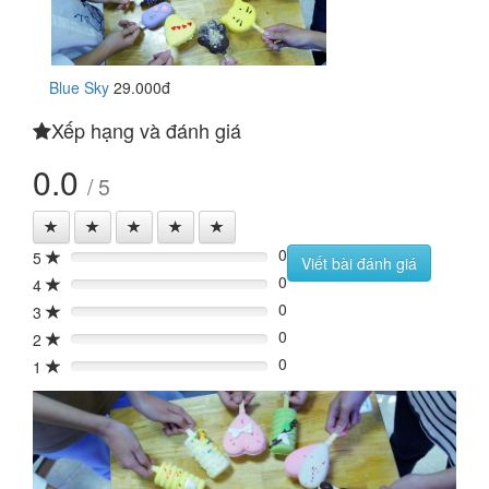
Blue Sky
29.000đ
Xếp hạng và đánh giá
0.0
/ 5
0
5
0%
Viết bài đánh giá
0
4
0%
0
3
0%
0
2
0%
0
1
0%