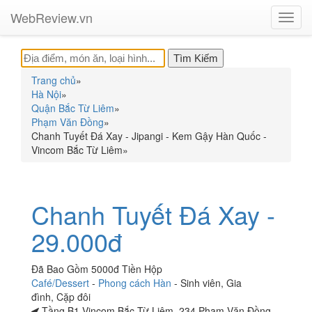
WebReview.vn
Toggl
navig
Trang chủ
»
Hà Nội
»
Quận Bắc Từ Liêm
»
Phạm Văn Đồng
»
Chanh Tuyết Đá Xay - Jipangi - Kem Gậy Hàn Quốc -
Vincom Bắc Từ Liêm
»
Chanh Tuyết Đá Xay -
29.000đ
Đã Bao Gồm 5000đ Tiền Hộp
Café/Dessert
-
Phong cách Hàn
-
Sinh viên
,
Gia
đình
,
Cặp đôi
Tầng B1 Vincom Bắc Từ Liêm, 234 Phạm Văn Đồng,