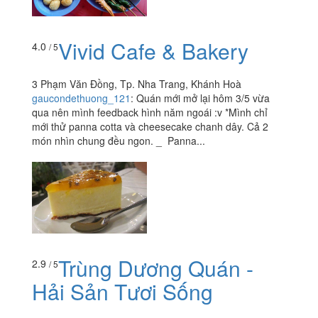
Vivid Cafe & Bakery
4.0
/ 5
3 Phạm Văn Đồng, Tp. Nha Trang, Khánh Hoà
gaucondethuong_121
:
Quán mới mở lại hôm 3/5 vừa
qua nên mình feedback hình năm ngoái :v *Mình chỉ
mới thử panna cotta và cheesecake chanh dây. Cả 2
món nhìn chung đều ngon. _ Panna...
Trùng Dương Quán -
2.9
/ 5
Hải Sản Tươi Sống