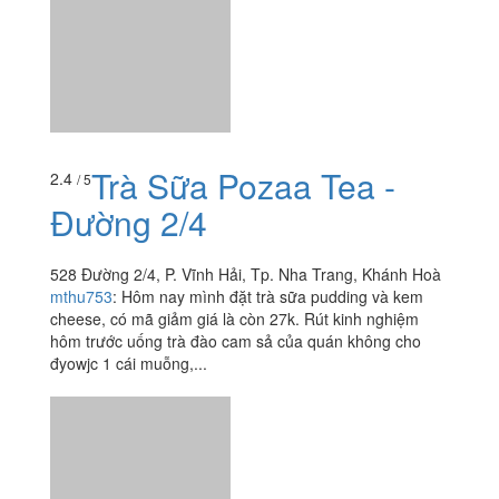
Trà Sữa Pozaa Tea -
2.4
/ 5
Đường 2/4
528 Đường 2/4, P. Vĩnh Hải, Tp. Nha Trang, Khánh Hoà
mthu753
:
Hôm nay mình đặt trà sữa pudding và kem
cheese, có mã giảm giá là còn 27k. Rút kinh nghiệm
hôm trước uống trà đào cam sả của quán không cho
đyowjc 1 cái muỗng,...
Trà Sữa Montocha
2.5
/ 5
29 Đặng Tất, P. Phước Vĩnh, Tp. Nha Trang, Khánh Hoà
foodee_rhyt01l1
:
Trà sữa rất ngon,thơm,riêng mình thì
cảm thấy ko ngọt như các quán khác uống rất vừa
vị.Ngon,ngoài trà sữa còn có các loại trà nhu trà kem
sữa, trà đá...