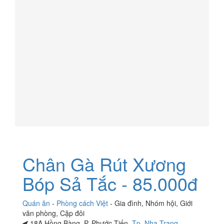
Chân Gà Rút Xương
Bóp Sả Tắc - 85.000đ
Quán ăn
-
Phòng cách Việt
-
Gia đình
,
Nhóm hội
,
Giới
văn phòng
,
Cặp đôi
18A Hồng Bàng, P. Phước Tiến,
Tp. Nha Trang
,