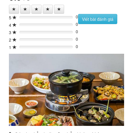
0
5
0%
Viết bài đánh giá
0
4
0%
0
3
0%
0
2
0%
0
1
0%