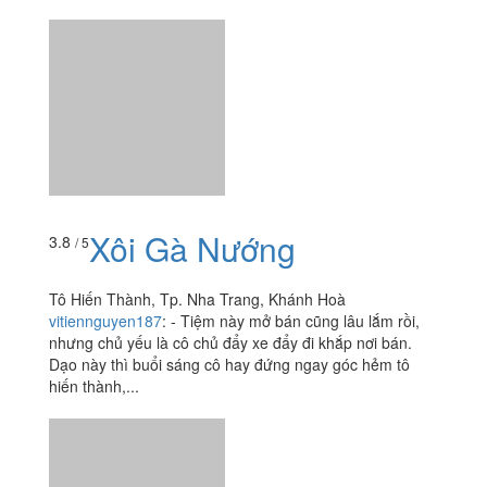
Xôi Gà Nướng
3.8
/ 5
Tô Hiến Thành, Tp. Nha Trang, Khánh Hoà
vitiennguyen187
:
- Tiệm này mở bán cũng lâu lắm rồi,
nhưng chủ yếu là cô chủ đẩy xe đẩy đi khắp nơi bán.
Dạo này thì buổi sáng cô hay đứng ngay góc hẻm tô
hiến thành,...
Xôi Cá Kho
3.5
/ 5