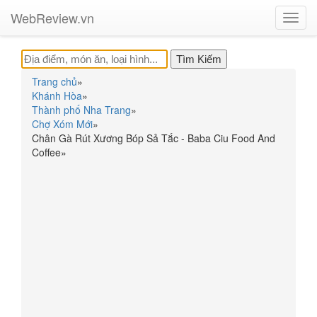
WebReview.vn
Toggl
navig
Trang chủ
»
Khánh Hòa
»
Thành phố Nha Trang
»
Chợ Xóm Mới
»
Chân Gà Rút Xương Bóp Sả Tắc - Baba Ciu Food And
Coffee
»