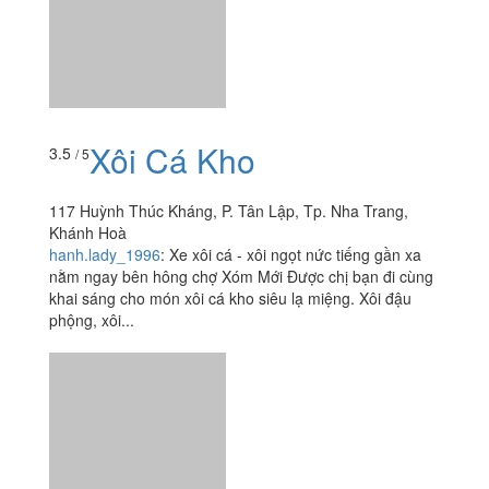
117 Huỳnh Thúc Kháng, P. Tân Lập, Tp. Nha Trang,
Khánh Hoà
hanh.lady_1996
:
Xe xôi cá - xôi ngọt nức tiếng gần xa
nằm ngay bên hông chợ Xóm Mới Được chị bạn đi cùng
khai sáng cho món xôi cá kho siêu lạ miệng. Xôi đậu
phộng, xôi...
Xiên Que Tự Chọn &
3.9
/ 5
Lẩu Ly - 12 Bạch Đằng