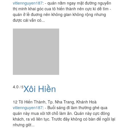
vitiennguyen187
:
- quán nằm ngay mặt đường nguyễn
thị minh khai góc cua tô hiến thành nên cực kì dễ tìm -
quán ở lề đuơng nên không gian không rộng nhưng
được cái vẫn có...
Xôi Hiền
4.0
/ 5
12 Tô Hiến Thành, Tp. Nha Trang, Khánh Hoà
vitiennguyen187
:
- Buổi sáng đi làm thường ghé qua
quán này mua xôi tới chỗ làm ăn. Quán này cực đông
khách, ra vô liên tục. Trước đây không có bàn để ngồi lại
nhưng giờ...