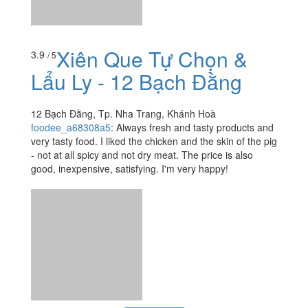
12 Bạch Đằng, Tp. Nha Trang, Khánh Hoà
foodee_a68308a5
:
Always fresh and tasty products and
very tasty food. I liked the chicken and the skin of the pig
- not at all spicy and not dry meat. The price is also
good, inexpensive, satisfying. I'm very happy!
Xem thêm
Ăn uống
-
Du lịch
-
Cưới hỏi
-
Làm đẹp
-
Vui chơi
-