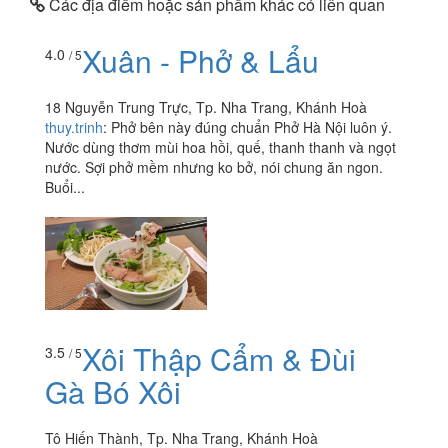
Các địa điểm hoặc sản phẩm khác có liên quan
Xuân - Phở & Lẩu
4.0
/ 5
18 Nguyễn Trung Trực, Tp. Nha Trang, Khánh Hoà
thuy.trinh
:
Phở bên này đúng chuẩn Phở Hà Nội luôn ý.
Nước dùng thơm mùi hoa hồi, quế, thanh thanh và ngọt
nước. Sợi phở mềm nhưng ko bở, nói chung ăn ngon.
Buổi...
Xôi Thập Cẩm & Đùi
3.5
/ 5
Gà Bó Xôi
Tô Hiến Thành, Tp. Nha Trang, Khánh Hoà