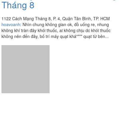
Vitaly Coffee - Cách Mạng
1.8
/ 5
Tháng 8
1122 Cách Mạng Tháng 8, P. 4, Quận Tân Bình, TP. HCM
hoavoanh
:
Nhìn chung không gian ok, đồ uống re, nhung
không khí tràn đây khói thuốc, ai không chịu dc khói thuốc
không nên đến đây, bố trí máy quạt khá"*** quạt từ bên...