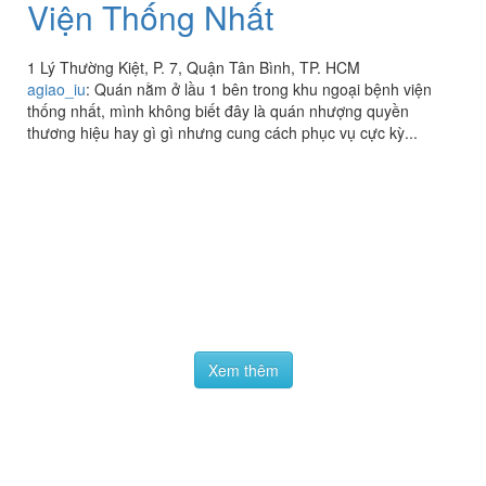
Viva Star Coffee - Bệnh
1.9
/ 5
Viện Thống Nhất
1 Lý Thường Kiệt, P. 7, Quận Tân Bình, TP. HCM
agiao_iu
:
Quán nằm ở lầu 1 bên trong khu ngoại bệnh viện
thống nhất, mình không biết đây là quán nhượng quyền
thương hiệu hay gì gì nhưng cung cách phục vụ cực kỳ...
Xem thêm