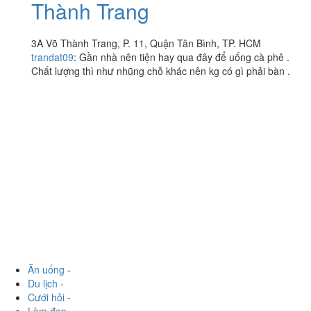
Viva Star Coffee - Võ
4.7
/ 5
Thành Trang
3A Võ Thành Trang, P. 11, Quận Tân Bình, TP. HCM
trandat09
:
Gần nhà nên tiện hay qua đây để uống cà phê .
Chất lượng thì như nhũng chỗ khác nên kg có gì phải bàn .
Ăn uống
-
Du lịch
-
Cưới hỏi
-
Làm đẹp
-
Vui chơi
-
Mua sắm
-
Giáo dục
-