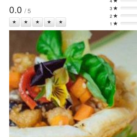
4
0%
0.0
3
/ 5
0%
2
0%
1
0%