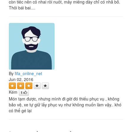
còn tiếc nên cố nhai rồi nuốt, mấy miếng dày chỉ có nhả bỏ.
Thôi bái bai....
By
fifa_online_net
Jun 02, 2016
Kém
1
Món tạm được, nhưng mình đi giờ đó thiếu phục vụ , không
bảo vệ, xe tự giử lấy phục vụ như không muốn làm vậy.. khó
có thể gé lại