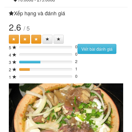
Xếp hạng và đánh giá
2.6
/ 5
0
5
0%
Viết bài đánh giá
0
4
0%
2
3
40%
1
2
20%
0
1
0%