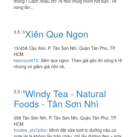
18 Tân Sơn Nhì, P. Tân Sơn Nhì, Quận Tân Phú, TP.
HCM
siunknheo
:
Mình oder phần xôi thập cẩm mình thấy
trong hình là có đùi gà nhưng khi giao chỉ là phần truyền
thống ! Cách nhau chỉ 7k thôi nhưg mình hơi bực . Hi
vọng lần...
Xiên Que Ngon
3.5
/ 5
15/45A Cầu Xéo, P. Tân Sơn Nhì, Quận Tân Phú, TP.
HCM
kwonzun612
:
Xiên que ngon. Theo giá gốc thì cũng k rẻ
nhưng có giảm giá nên ok.