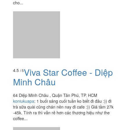
nhất thành phồ Hồ Chí Minh ! nói về phẩm chất tôi phải
cho...
Viva Star Coffee - Diệp
4.5
/ 5
Minh Châu
64 Diệp Minh Châu , Quận Tân Phú, TP. HCM
koniukuapa
:
1 buổi sáng cuối tuần ko biết đi đâu :)) đi
trà sữa quài cũng chán nên nay đi cafe :)) Giá tầm 27k
-45k. Tính ra thì vẫn rẻ hơn các thương hiệu như the
coffee...