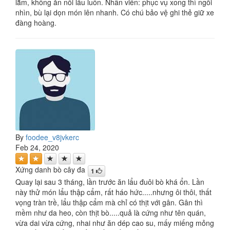
lắm, không ăn nổi lẩu luôn. Nhân viên: phục vụ xong thì ngồi
nhìn, bù lại dọn món lên nhanh. Có chú bảo vệ ghi thẻ giữ xe
đàng hoàng.
By
foodee_v8jvkerc
Feb 24, 2020
Xứng danh bò cây đa
1
Quay lại sau 3 tháng, lần trước ăn lẩu đuôi bò khá ổn. Lần
này thử món lẩu thập cẩm, rất háo hức.....nhưng ôi thôi, thất
vọng tràn trề, lẩu thập cẩm mà chỉ có thịt với gân. Gân thì
mềm như da heo, còn thịt bò.....quả là cứng như tên quán,
vừa dai vừa cứng, nhai như ăn dép cao su, mấy miếng mỏng