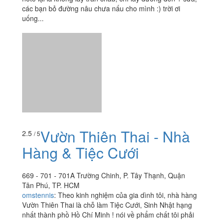
Windy Tea - Natural
2.3
/ 5
Foods - Tân Sơn Nhì
358 Tân Sơn Nhì, P. Tân Sơn Nhì, Quận Tân Phú, TP.
HCM
foodee_pfx7p5or
:
Mình đặt sữa tươi tc đường nâu có
note lại là không lấy trân châu, chỉ lấy đường đen + sữa,
các bạn bỏ đường nâu chưa nấu cho mình :) trời ơi
uống...
Vườn Thiên Thai - Nhà
2.5
/ 5
Hàng & Tiệc Cưới
669 - 701 - 701A Trường Chinh, P. Tây Thạnh, Quận
Tân Phú, TP. HCM
omstennis
:
Theo kinh nghiệm của gia dình tôi, nhà hàng
Vườn Thiên Thai là chỗ làm Tiệc Cưới, Sinh Nhật hạng