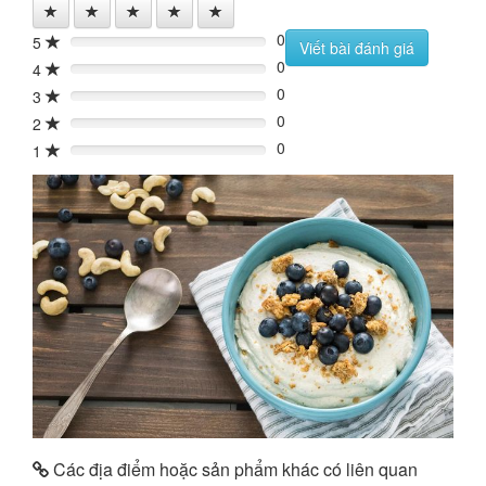
0
5
0%
Viết bài đánh giá
0
4
0%
0
3
0%
0
2
0%
0
1
0%
Các địa điểm hoặc sản phẩm khác có liên quan