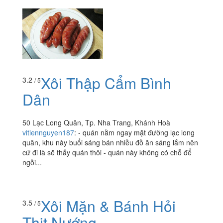
thuytien140797
:
Quán này có cái tên rất lạ. Nằm đối
diện siêu thị big C nên không có địa chỉ. Mặc dù vậy
nhưng rất dễ tìm thấy, vì cô bán trên 1 chiếc xe di
động,...
Xôi Thập Cẩm Bình
3.2
/ 5
Dân
50 Lạc Long Quân, Tp. Nha Trang, Khánh Hoà
vitiennguyen187
:
- quán nằm ngay mặt đường lạc long
quân, khu này buổi sáng bán nhiều đồ ăn sáng lắm nên
cứ đi là sẽ thấy quán thôi - quán này không có chỗ để
ngồi...