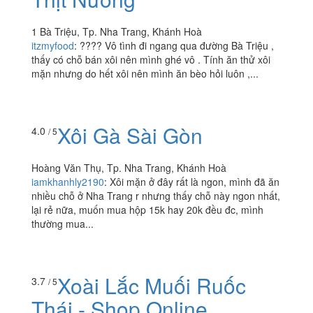
Xôi Mặn & Bánh Hỏi
3.5
/ 5
Thịt Nướng
1 Bà Triệu, Tp. Nha Trang, Khánh Hoà
itzmyfood
:
???? Vô tình đi ngang qua đường Bà Triệu ,
thấy có chỗ bán xôi nên mình ghé vô . Tính ăn thử xôi
mặn nhưng do hết xôi nên mình ăn bèo hỏi luôn ,...
Xôi Gà Sài Gòn
4.0
/ 5
Hoàng Văn Thụ, Tp. Nha Trang, Khánh Hoà
iamkhanhly2190
:
Xôi mặn ở đây rất là ngon, mình đã ăn