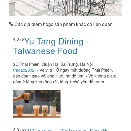
Các địa điểm hoặc sản phẩm khác có liên quan
Yu Tang Dining -
4.3
/ 5
Taiwanese Food
2C Thái Phiên, Quận Hai Bà Trưng, Hà Nội
tradao2002
:
- Về vị trí: Ở ngay mặt đường Thái Phiên,
gần đoạn giao với phố Huế, rất dễ tìm. - Về không gian:
gồm 2 tầng khá rộng rãi, tầng 1 chủ yếu để order...
3.0
/ 5