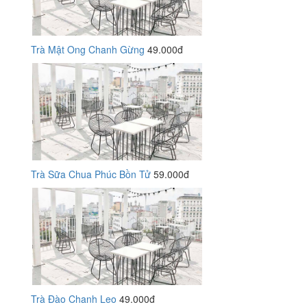
Trà Mật Ong Chanh Gừng
49.000đ
Trà Sữa Chua Phúc Bồn Tử
59.000đ
Trà Đào Chanh Leo
49.000đ