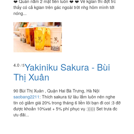
❤️ Quán nằm 2 mặt tiền luôn ❤️ ❤️ Về kgian thì đợt trc
thấy có cả kgian trên gác ngoài trời nhg hôm mình tới
nóng...
Yakiniku Sakura - Bùi
4.0
/ 5
Thị Xuân
90 Bùi Thị Xuân , Quận Hai Bà Trưng, Hà Nội
saobang2211
:
Thích sakura từ lâu lắm luôn nên nghe
tin có giảm giá 20% trong tháng 6 liền lôi bạn đi coi :3 đỡ
được khoản 10%vat + 5% phí phục vụ :))))) Set trưa đc
ưu đãi...