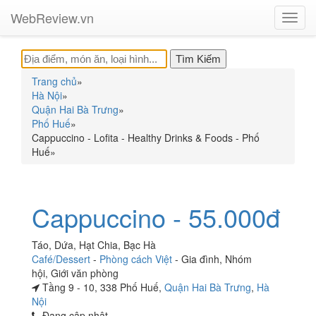
WebReview.vn
Toggl
navig
Trang chủ
»
Hà Nội
»
Quận Hai Bà Trưng
»
Phố Huế
»
Cappuccino - Lofita - Healthy Drinks & Foods - Phố
Huế
»
Cappuccino - 55.000đ
Táo, Dứa, Hạt Chia, Bạc Hà
Café/Dessert
-
Phòng cách Việt
-
Gia đình
,
Nhóm
hội
,
Giới văn phòng
Tầng 9 - 10, 338 Phố Huế,
Quận Hai Bà Trưng
,
Hà
Nội
Đang cập nhật