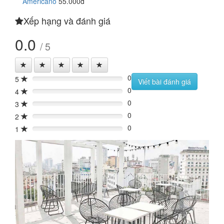
Americano
55.000đ
Xếp hạng và đánh giá
0.0
/ 5
0
5
0%
Viết bài đánh giá
0
4
0%
0
3
0%
0
2
0%
0
1
0%