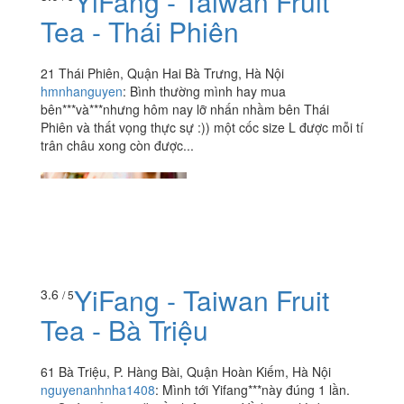
YiFang - Taiwan Fruit
Tea - Thái Phiên
21 Thái Phiên, Quận Hai Bà Trưng, Hà Nội
hmnhanguyen
:
Bình thường mình hay mua
bên***và***nhưng hôm nay lỡ nhấn nhầm bên Thái
Phiên và thất vọng thực sự :)) một cốc size L được mỗi tí
trân châu xong còn được...
YiFang - Taiwan Fruit
3.6
/ 5
Tea - Bà Triệu
61 Bà Triệu, P. Hàng Bài, Quận Hoàn Kiếm, Hà Nội
nguyenanhnha1408
:
Mình tới Yifang***này đúng 1 lần.