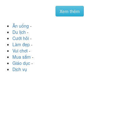
nam.tn.9999
:
Quán quen của mình, mua rất nhiều lần
luôn rồi mà kiểu tin dùng, cứ phải ra đây mua cơ, nhà thì
không phải khu này :))) Chị bán hàng cũng linh hoạt hoa
quả...
Xem thêm
Ăn uống
-
Du lịch
-
Cưới hỏi
-
Làm đẹp
-
Vui chơi
-
Mua sắm
-
Giáo dục
-
Dịch vụ