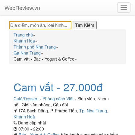
WebReview.vn
Toggl
navig
Trang chủ
»
Khánh Hòa
»
Thành phố Nha Trang
»
Ga Nha Trang
»
Cam vắt - Bắc - Yogurt & Coffee
»
Cam vắt - 27.000đ
Café/Dessert
-
Phòng cách Việt
-
Sinh viên
,
Nhóm
hội
,
Giới văn phòng
,
Cặp đôi
17A Bạch Đằng, P. Phước Tiến,
Tp. Nha Trang
,
Khánh Hoà
Đang cập nhật
07:00 - 22:00
Bắc - Yogurt & Coffee
hân hạnh cung cấp sản phẩm