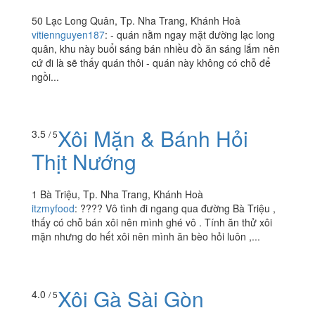
Xôi Thập Cẩm Bình
3.2
/ 5
Dân
50 Lạc Long Quân, Tp. Nha Trang, Khánh Hoà
vitiennguyen187
:
- quán nằm ngay mặt đường lạc long
quân, khu này buổi sáng bán nhiều đồ ăn sáng lắm nên
cứ đi là sẽ thấy quán thôi - quán này không có chỗ để
ngồi...
Xôi Mặn & Bánh Hỏi
3.5
/ 5
Thịt Nướng