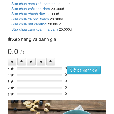
Sữa chua cẩm xoài caramel
20.000đ
Sữa chua xoài nha đam
20.000đ
Sữa chua chanh dây
17.000đ
Sữa chua cà phê thạch
20.000đ
Sữa chua mít caramel
20.000đ
Sữa chua cẩm xoài nha đam
25.000đ
Xếp hạng và đánh giá
0.0
/ 5
0
5
0%
Viết bài đánh giá
0
4
0%
0
3
0%
0
2
0%
0
1
0%