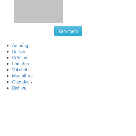
Lương Định Của, Tp. Nha Trang, Khánh Hoà
hongtrn0792
:
Chị Trúc vừa ship xoài cho mình ???? các
cậu liên hệ fb Trúc Bánh Mì để đặt xoài đi nha, ngon lắm
luôn lận ????❤️ Sau một thời gian thì chị đã trở lại...
Xem thêm
Ăn uống
-
Du lịch
-
Cưới hỏi
-
Làm đẹp
-
Vui chơi
-
Mua sắm
-
Giáo dục
-
Dịch vụ