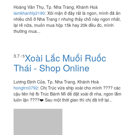
1 Bà Triệu, Tp. Nha Trang, Khánh Hoà
itzmyfood
:
???? Vô tình đi ngang qua đường Bà Triệu ,
thấy có chỗ bán xôi nên mình ghé vô . Tính ăn thử xôi
mặn nhưng do hết xôi nên mình ăn bèo hỏi luôn ,...
Xôi Gà Sài Gòn
4.0
/ 5
Hoàng Văn Thụ, Tp. Nha Trang, Khánh Hoà
iamkhanhly2190
:
Xôi mặn ở đây rất là ngon, mình đã ăn
nhiều chỗ ở Nha Trang r nhưng thấy chỗ này ngon nhất,
lại rẻ nữa, muốn mua hộp 15k hay 20k đều đc, mình
thường mua...
Xoài Lắc Muối Ruốc
3.7
/ 5
Thái - Shop Online