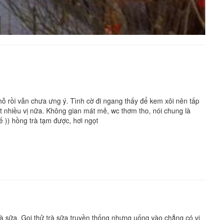
hỗ rồi vẫn chưa ưng ý. Tình cờ đi ngang thấy để kem xôi nên tấp
 nhiều vị nữa. Không gian mát mẻ, wc thơm tho, nói chung là
ế )) hồng trà tạm được, hơi ngọt
rà sữa. Gọi thử trà sữa truyền thống nhưng uống vào chẳng có vị