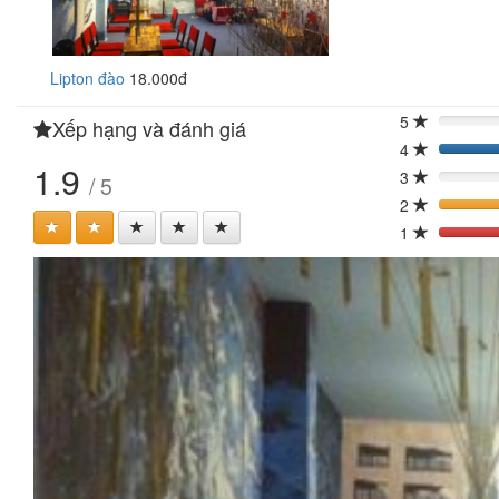
Lipton đào
18.000đ
5
Xếp hạng và đánh giá
0%
4
40
1.9
3
/ 5
0%
2
1