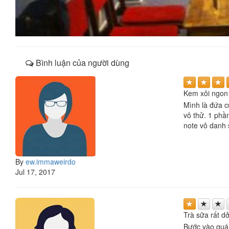
Bình luận của người dùng
Kem xôi ngon
Mình là đứa c
vô thử. 1 phầ
note vô danh s
By
ew.immaweirdo
Jul 17, 2017
Trà sữa rất dở
Bước vào quán