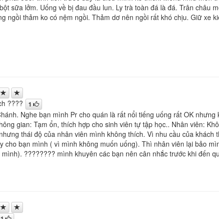
 bột sữa lởm. Uống về bị đau đầu lun. Ly trà toàn đá là đá. Trân châu
ưng ngồi thảm ko có nệm ngồi. Thảm dơ nên ngồi rất khó chịu. Giữ xe ki
ch ????
1
ánh. Nghe bạn mình Pr cho quán là rất nổi tiếng uống rất OK nhưng khi t
Không gian: Tạm ổn, thích hợp cho sinh viên tự tập học.. Nhân viên: Kh
nhưng thái độ của nhân viên mình không thích. Vì nhu cầu của khách t
ly cho bạn mình ( vì mình không muốn uống). Thì nhân viên lại bảo mì
i mình). ???????? mình khuyên các bạn nên cân nhắc trước khi đến 
1