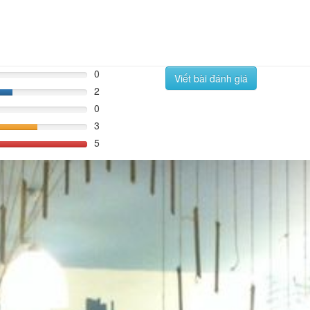
0
Viết bài đánh giá
2
%
0
3
60%
5
100%