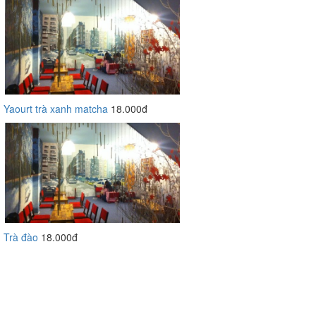
Yaourt trà xanh matcha
18.000đ
Trà đào
18.000đ