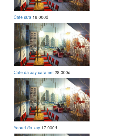
Cafe sữa
18.000đ
Cafe đá xay caramel
28.000đ
Yaourt đá xay
17.000đ