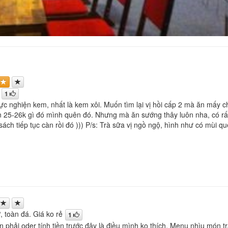
1
ực nghiện kem, nhất là kem xôi. Muốn tìm lại vị hồi cấp 2 mà ăn mấy c
n 25-26k gì đó mình quên đó. Nhưng mà ăn sướng thây luôn nha, có rất
ách tiếp tục càn rồi đó ))) P/s: Trà sữa vị ngồ ngộ, hình như có mùi qu
, toàn đá. Giá ko rẻ
1
 phải oder tính tiền trước đây là điều mình ko thích. Menu nhìu món t