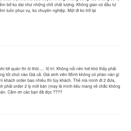
 mềm bở ko dai như những chỗ chất lượng. Không gian có đầu tư
êm luôn phục vụ, ko chuyên nghiệp. Một đi ko trở lại
ới quán thì ôi thôi..... Vị trí: Không nổi nên hơi khó thấy phải
ông tốt chút nào Giá cả: Giá sinh viên Mình không có phàn nàn gì
hì khách order bao nhiêu thì tùy khách. Thế mà mình đi 2 đứa,
nh phải order 2 ly mới bán (may là mình kêu mang về chắc không
quán. Cảm ơn các bạn đã đọc ????