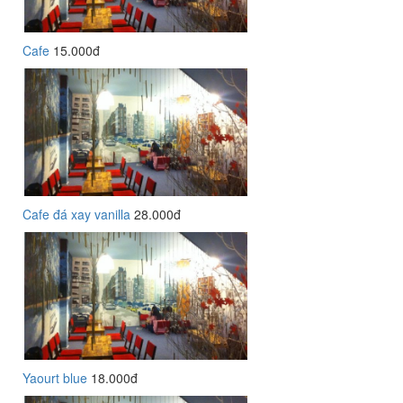
Cafe
15.000đ
Cafe đá xay vanilla
28.000đ
Yaourt blue
18.000đ