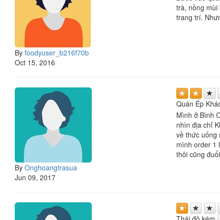
trà, nồng mùi
trang trí. Nh
By
foodyuser_b216f70b
Oct 15, 2016
Quán Ép Khá
Mình ở Bình Ch
nhìn địa chỉ 
về thức uống 
mình order 1 
thôi cũng đuổ
By
Onghoangtrasua
Jun 09, 2017
Thái độ kém