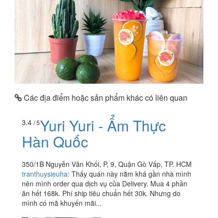
Các địa điểm hoặc sản phẩm khác có liên quan
Yuri Yuri - Ẩm Thực
3.4
/ 5
Hàn Quốc
350/1B Nguyễn Văn Khối, P, 9, Quận Gò Vấp, TP. HCM
tranthuysieuha
:
Thấy quán này nằm khá gần nhà mình
nên mình order qua dịch vụ của Delivery. Mua 4 phần
ăn hết 168k. Phí ship tiêu chuẩn hết 30k. Nhưng do
mình có mã khuyến mãi...