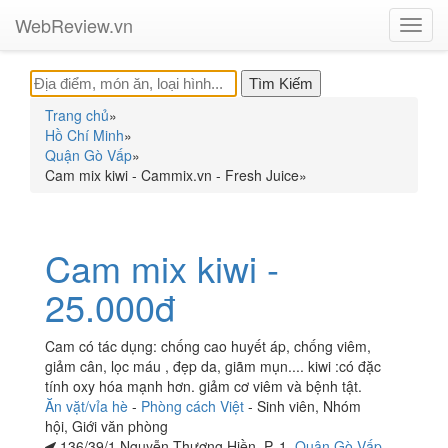
WebReview.vn
Toggl
navig
Trang chủ
»
Hồ Chí Minh
»
Quận Gò Vấp
»
Cam mix kiwi - Cammix.vn - Fresh Juice
»
Cam mix kiwi -
25.000đ
Cam có tác dụng: chống cao huyết áp, chống viêm,
giảm cân, lọc máu , đẹp da, giãm mụn.... kiwi :có đặc
tính oxy hóa mạnh hơn. giảm cơ viêm và bệnh tật.
Ăn vặt/vỉa hè
-
Phòng cách Việt
-
Sinh viên
,
Nhóm
hội
,
Giới văn phòng
136/39/1 Nguyễn Thượng Hiền, P. 1,
Quận Gò Vấp
,