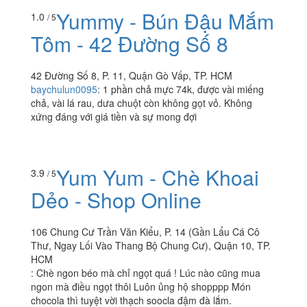
Yummy - Bún Đậu Mắm
1.0
/ 5
Tôm - 42 Đường Số 8
42 Đường Số 8, P. 11, Quận Gò Vấp, TP. HCM
baychulun0095
:
1 phần chả mực 74k, được vài miếng
chả, vài lá rau, dưa chuột còn không gọt vỏ. Không
xứng đáng với giá tiền và sự mong đợi
Yum Yum - Chè Khoai
3.9
/ 5
Dẻo - Shop Online
106 Chung Cư Trần Văn Kiểu, P. 14 (Gần Lẩu Cá Cô
Thư, Ngay Lối Vào Thang Bộ Chung Cư), Quận 10, TP.