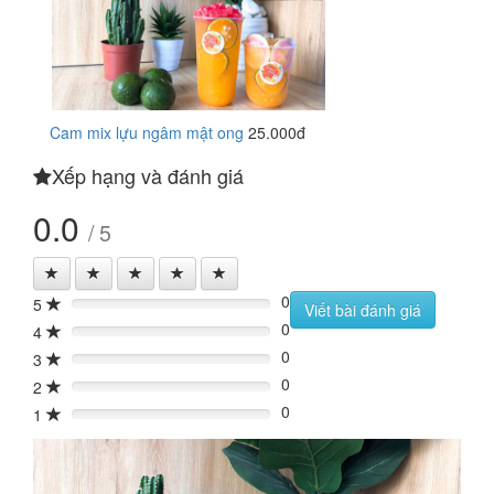
Cam mix lựu ngâm mật ong
25.000đ
Xếp hạng và đánh giá
0.0
/ 5
0
5
0%
Viết bài đánh giá
0
4
0%
0
3
0%
0
2
0%
0
1
0%