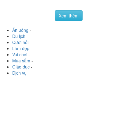
thiu_hoen
:
Mình đi nhóm 8 ng kêu sáu món ăn no nê vs
thêm cái lẩu nữa mà tính tiền có bảy trăm mấy
???????? món có năm sáu chục gì hà, đồ ăn khá ngon,
menu đa dạng,...
Xem thêm
Ăn uống
-
Du lịch
-
Cưới hỏi
-
Làm đẹp
-
Vui chơi
-
Mua sắm
-
Giáo dục
-
Dịch vụ