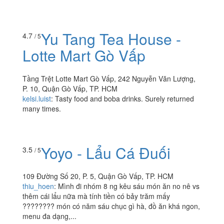
HCM
:
Chè ngon béo mà chỉ ngọt quá ! Lúc nào cũng mua
ngon mà điều ngọt thôi Luôn ủng hộ shopppp Món
chocola thì tuyệt vời thạch soocla đậm đà lắm.
Yu Tang Tea House -
4.7
/ 5
Lotte Mart Gò Vấp
Tầng Trệt Lotte Mart Gò Vấp, 242 Nguyễn Văn Lượng,
P. 10, Quận Gò Vấp, TP. HCM
kelsi.luist
:
Tasty food and boba drinks. Surely returned
many times.
Yoyo - Lẩu Cá Đuối
3.5
/ 5
109 Đường Số 20, P. 5, Quận Gò Vấp, TP. HCM