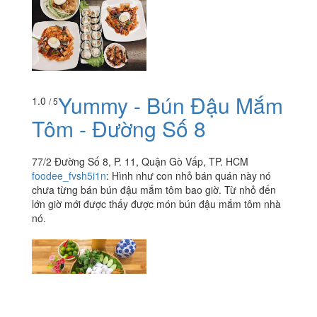
Yummy - Bún Đậu Mắm
1.0
/ 5
Tôm - Đường Số 8
77/2 Đường Số 8, P. 11, Quận Gò Vấp, TP. HCM
foodee_fvsh5i1n
:
Hình như con nhỏ bán quán này nó
chưa từng bán bún đậu mắm tôm bao giờ. Từ nhỏ đến
lớn giờ mới được thấy được món bún đậu mắm tôm nhà
nó.