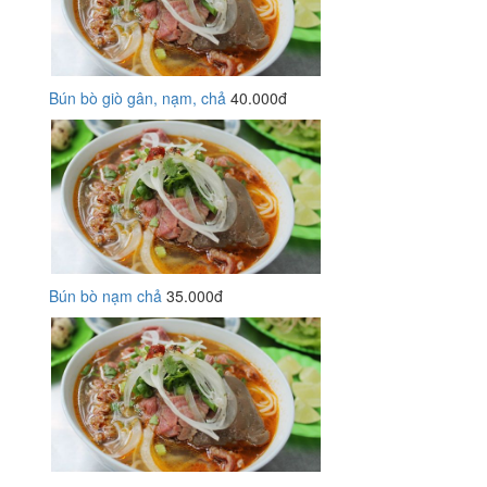
Bún bò giò gân, nạm, chả
40.000đ
Bún bò nạm chả
35.000đ