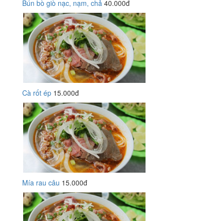
Bún bò giò nạc, nạm, chả
40.000đ
Cà rốt ép
15.000đ
Mía rau câu
15.000đ