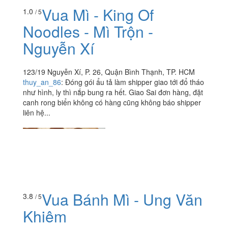
Vua Mì - King Of
1.0
/ 5
Noodles - Mì Trộn -
Nguyễn Xí
123/19 Nguyễn Xí, P. 26, Quận Bình Thạnh, TP. HCM
thuy_an_86
:
Đóng gói ẩu tả làm shipper giao tới đổ tháo
như hình, ly thì nắp bung ra hết. Giao Sai đơn hàng, đặt
canh rong biển không có hàng cũng không báo shipper
liên hệ...
Vua Bánh Mì - Ung Văn
3.8
/ 5
Khiêm