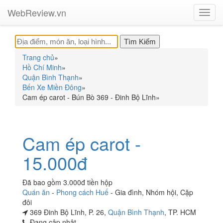
WebReview.vn
Toggl
navig
Trang chủ
»
Hồ Chí Minh
»
Quận Bình Thạnh
»
Bến Xe Miền Đông
»
Cam ép carot - Bún Bò 369 - Đinh Bộ Lĩnh
»
Cam ép carot -
15.000đ
Đã bao gồm 3.000đ tiền hộp
Quán ăn
-
Phong cách Huế
-
Gia đình
,
Nhóm hội
,
Cặp
đôi
369 Đinh Bộ Lĩnh, P. 26,
Quận Bình Thạnh
, TP. HCM
Đang cập nhật