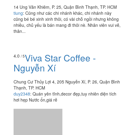
14 Ung Văn Khiêm, P. 25, Quận Bình Thạnh, TP. HCM
tiung
:
Cũng như các chi nhánh khác, chi nhánh này
cũng bé bé xinh xinh thôi, có vài chỗ ngồi nhưng không
nhiều, chủ yếu là bán mang đi thôi nè. Nhân viên vui vẻ,
thân...
Viva Star Coffee -
4.0
/ 5
Nguyễn Xí
Chung Cư Thủy Lợi 4, 205 Nguyễn Xí, P. 26, Quận Bình
Thạnh, TP. HCM
duy2348
:
Quán yên tĩnh,decor đẹp,tuy nhiên diện tích
hơi hẹp Nước ổn,giá rẻ