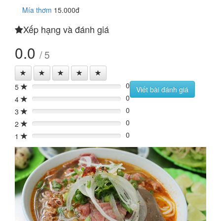
Mía thơm
15.000đ
Xếp hạng và đánh giá
0.0
/ 5
0
5
0%
Viết bài đánh giá
0
4
0%
0
3
0%
0
2
0%
0
1
0%