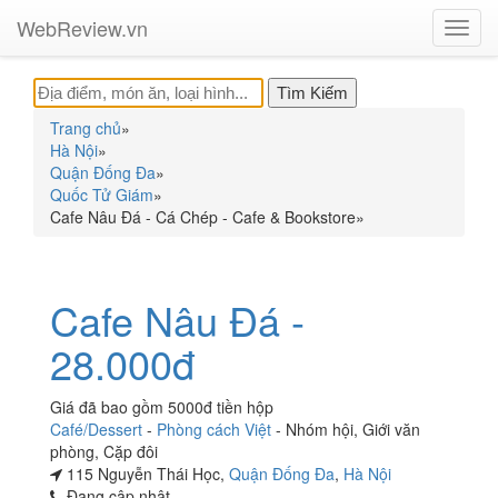
WebReview.vn
Toggl
navig
Trang chủ
»
Hà Nội
»
Quận Đống Đa
»
Quốc Tử Giám
»
Cafe Nâu Đá - Cá Chép - Cafe & Bookstore
»
Cafe Nâu Đá -
28.000đ
Giá đã bao gồm 5000đ tiền hộp
Café/Dessert
-
Phòng cách Việt
-
Nhóm hội
,
Giới văn
phòng
,
Cặp đôi
115 Nguyễn Thái Học,
Quận Đống Đa
,
Hà Nội
Đang cập nhật