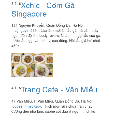
Xchic - Cơm Gà
3.9
/ 5
Singapore
134 Nguyễn Khuyến, Quận Đống Đa, Hà Nội
magnguyen2994
:
Lâu lắm mới ăn lẩu gà mà cảm thấy
ngon đến độ lên foody review. Nhà mình gọi lẩu cua gà,
nước lẩu ngọt và thơm vị cua đồng. Nồi lẩu giá hơi chát
450k...
Trang Cafe - Văn Miếu
4.1
/ 5
47 Văn Miếu, P. Văn Miếu, Quận Đống Đa, Hà Nội
foodee_4msc7zov
:
Thích món sữa chua trân châu
đường đen nhà làm, caphe cốt dừa ít ngọt...thích ko