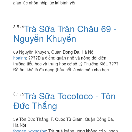
gian lúc nhộn nhịp lúc lại bình yên
Trà Sữa Trân Châu 69 -
3.5
/ 5
Nguyễn Khuyến
69 Nguyễn Khuyến, Quận Đống Đa, Hà Nội
hoalnh
:
????Địa điểm: quán nhỏ và nông đối diện
trường tiểu học và trung học cơ sở Lý Thường Kiệt. ????
Đồ ăn: khá là đa dạng (hầu hết là các món cho học...
Trà Sữa Tocotoco - Tôn
3.1
/ 5
Đức Thắng
59 Tôn Đức Thắng, P. Quốc Tử Giám, Quận Đống Đa,
Hà Nội
foodee_wtynozbv
:
Trà quá loảng uống không có vị ngon