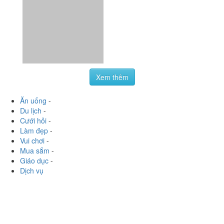
Xem thêm
Ăn uống
-
Du lịch
-
Cưới hỏi
-
Làm đẹp
-
Vui chơi
-
Mua sắm
-
Giáo dục
-
Dịch vụ