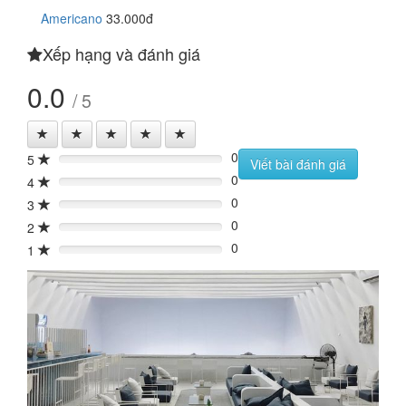
Americano
33.000đ
Xếp hạng và đánh giá
0.0
/ 5
0
5
0%
Viết bài đánh giá
0
4
0%
0
3
0%
0
2
0%
0
1
0%