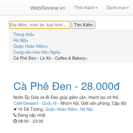
WebReview.vn
Tỉnh thành
Danh mục
Trang chủ
»
Hà Nội
»
Quận Hoàn Kiếm
»
Cung văn hóa Hữu Nghị
»
Cà Phê Đen - Lò Xo - Coffee & Bakery
»
Cà Phê Đen - 28.000đ
Nước Ép Dứa và Bí Đao giúp giảm cân, thanh lọc cơ thể.
Café/Dessert
-
Quốc tế
-
Nhóm hội
,
Giới văn phòng
,
Cặp đôi
10 Dã Tượng,
Quận Hoàn Kiếm
,
Hà Nội
Đang cập nhật
08:00 - 23:00