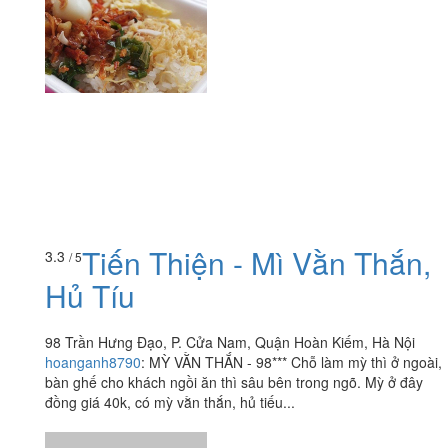
Tiến Thiện - Mì Vằn Thắn,
3.3
/ 5
Hủ Tíu
98 Trần Hưng Đạo, P. Cửa Nam, Quận Hoàn Kiếm, Hà Nội
hoanganh8790
:
MỲ VẰN THẮN - 98*** Chỗ làm mỳ thì ở ngoài,
bàn ghế cho khách ngồi ăn thì sâu bên trong ngõ. Mỳ ở đây
đồng giá 40k, có mỳ vằn thắn, hủ tiếu...