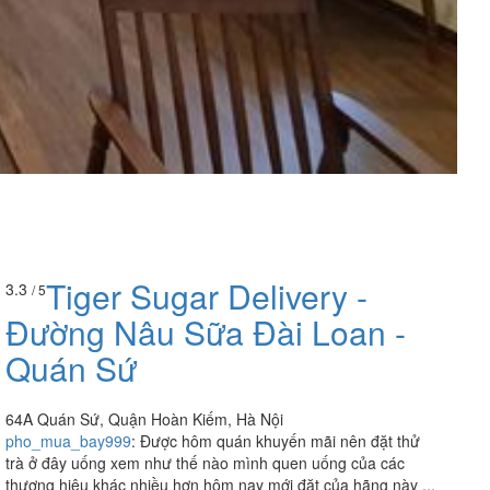
Tiger Sugar Delivery -
3.3
/ 5
Đường Nâu Sữa Đài Loan -
Quán Sứ
64A Quán Sứ, Quận Hoàn Kiếm, Hà Nội
pho_mua_bay999
:
Được hôm quán khuyến mãi nên đặt thử
trà ở đây uống xem như thế nào mình quen uống của các
thương hiệu khác nhiều hơn hôm nay mới đặt của hãng này ...