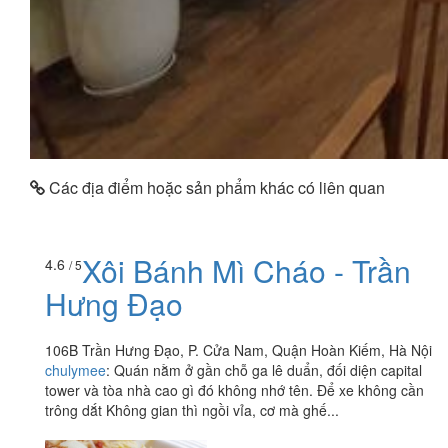
Các địa điểm hoặc sản phẩm khác có liên quan
Xôi Bánh Mì Cháo - Trần
4.6
/ 5
Hưng Đạo
106B Trần Hưng Đạo, P. Cửa Nam, Quận Hoàn Kiếm, Hà Nội
chulymee
:
Quán nằm ở gần chỗ ga lê duẩn, đối diện capital
tower và tòa nhà cao gì đó không nhớ tên. Để xe không cần
trông dắt Không gian thì ngồi vỉa, cơ mà ghế...