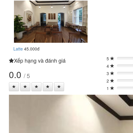
Latte
45.000đ
5
Xếp hạng và đánh giá
0%
4
0%
0.0
3
/ 5
0%
2
0%
1
0%