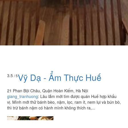
Vỹ Dạ - Ẩm Thực Huế
3.5
/ 5
21 Phan Bội Châu, Quận Hoàn Kiếm, Hà Nội
giang_tranhuong
:
Lâu lắm mới tìm được quán Huế hợp khẩu
vị. Mình mới thử bánh bèo, nậm, lọc, ram ít, nem lụi và bún bò,
thì trừ bánh nậm có hành mình không thích ra,...