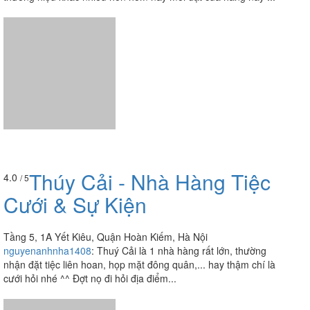
Thúy Cải - Nhà Hàng Tiệc
4.0
/ 5
Cưới & Sự Kiện
Tầng 5, 1A Yết Kiêu, Quận Hoàn Kiếm, Hà Nội
nguyenanhnha1408
:
Thuý Cải là 1 nhà hàng rất lớn, thường
nhận đặt tiệc liên hoan, họp mặt đông quân,... hay thậm chí là
cưới hỏi nhé ^^ Đợt nọ đi hỏi địa điểm...