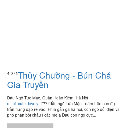
Thủy Chường - Bún Chả
4.0
/ 5
Gia Truyền
Đầu Ngõ Tức Mạc, Quận Hoàn Kiếm, Hà Nội
mimi_cute_lovely
:
????đầu ngõ Tức Mặc - nằm trên con đg
trần hưng đạo rẽ vào. Phía gần ga hà nội, con ngõ đối diện vs
phố phan bội châu í các mẹ ạ Đầu con ngõ cực...