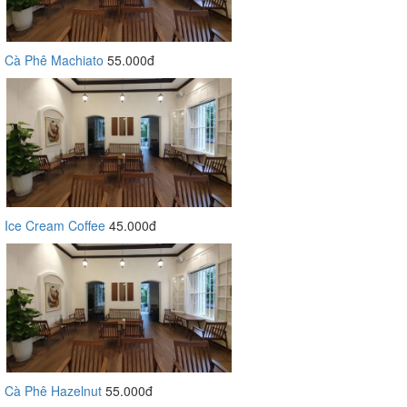
Cà Phê Machiato
55.000đ
Ice Cream Coffee
45.000đ
Cà Phê Hazelnut
55.000đ