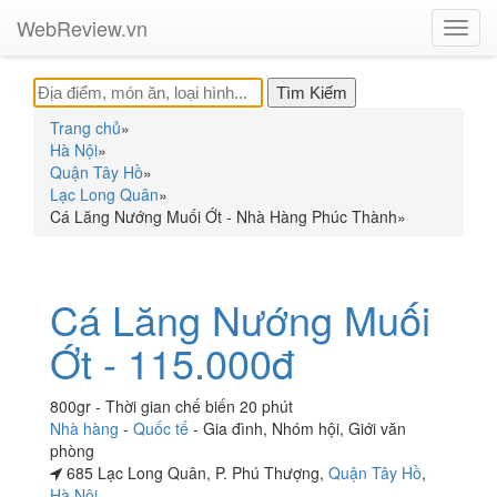
WebReview.vn
Toggl
navig
Trang chủ
»
Hà Nội
»
Quận Tây Hồ
»
Lạc Long Quân
»
Cá Lăng Nướng Muối Ớt - Nhà Hàng Phúc Thành
»
Cá Lăng Nướng Muối
Ớt - 115.000đ
800gr - Thời gian chế biến 20 phút
Nhà hàng
-
Quốc tế
-
Gia đình
,
Nhóm hội
,
Giới văn
phòng
685 Lạc Long Quân, P. Phú Thượng,
Quận Tây Hồ
,
Hà Nội