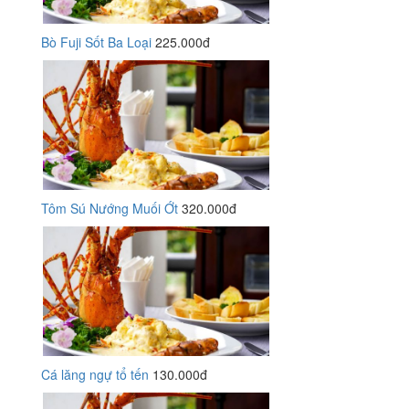
Bò Fuji Sốt Ba Loại
225.000đ
Tôm Sú Nướng Muối Ớt
320.000đ
Cá lăng ngự tổ tến
130.000đ