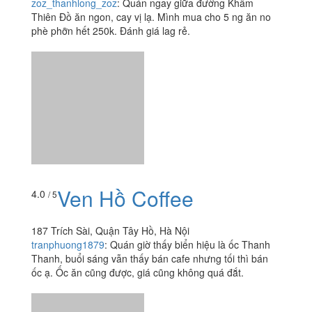
zoz_thanhlong_zoz
:
Quán ngay giữa đường Khâm
Thiên Đồ ăn ngon, cay vị lạ. Mình mua cho 5 ng ăn no
phè phỡn hết 250k. Đánh giá lag rẻ.
Ven Hồ Coffee
4.0
/ 5
187 Trích Sài, Quận Tây Hồ, Hà Nội
tranphuong1879
:
Quán giờ thấy biển hiệu là ốc Thanh
Thanh, buổi sáng vẫn thấy bán cafe nhưng tối thì bán
ốc ạ. Ốc ăn cũng được, giá cũng không quá đắt.