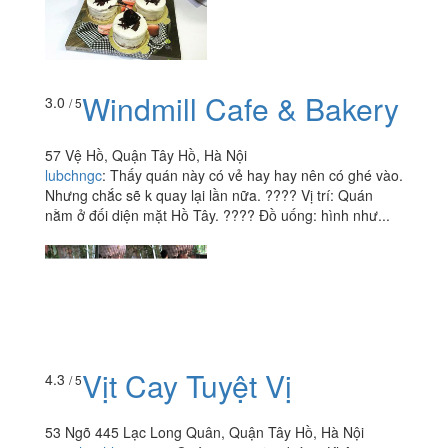
Windmill Cafe & Bakery
3.0
/ 5
57 Vệ Hồ, Quận Tây Hồ, Hà Nội
lubchngc
:
Thấy quán này có vẻ hay hay nên có ghé vào.
Nhưng chắc sẽ k quay lại lần nữa. ???? Vị trí: Quán
nằm ở đối diện mặt Hồ Tây. ???? Đồ uống: hình như...
Vịt Cay Tuyệt Vị
4.3
/ 5
53 Ngõ 445 Lạc Long Quân, Quận Tây Hồ, Hà Nội