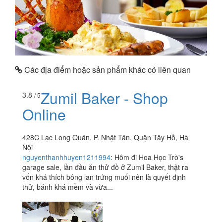
Các địa điểm hoặc sản phẩm khác có liên quan
Zumil Baker - Shop
3.8
/ 5
Online
428C Lạc Long Quân, P. Nhật Tân, Quận Tây Hồ, Hà
Nội
nguyenthanhhuyen1211994
:
Hôm đi Hoa Học Trò's
garage sale, lần đầu ăn thử đồ ở Zumil Baker, thật ra
vốn khá thích bông lan trứng muối nên là quyết định
thử, bánh khá mềm và vừa...