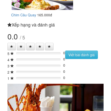
Chim Câu Quay
165.000đ
Xếp hạng và đánh giá
0.0
/ 5
0
5
0%
Viết bài đánh giá
0
4
0%
0
3
0%
0
2
0%
0
1
0%