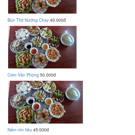
Bún Thịt Nướng Chay
40.000đ
Cơm Văn Phòng
50.000đ
Nấm rim tiêu
45.000đ