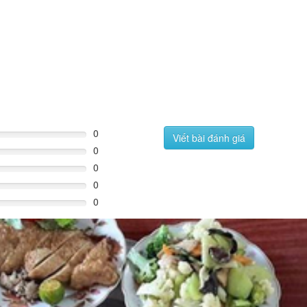
0
Viết bài đánh giá
0
0
0
0