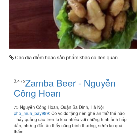
Các địa điểm hoặc sản phẩm khác có liên quan
Zamba Beer - Nguyễn
3.4
/ 5
Công Hoan
75 Nguyễn Công Hoan, Quận Ba Đình, Hà Nội
pho_mua_bay999
:
Có vc đc tặng nên ghé ăn thử thế nào
Thấy quảng cáo trên fb khá nhiều vơi những hình ảnh hấp
dẫn, nhưng đến ăn thấy cũng bình thương, sườn ko quá
thấm...