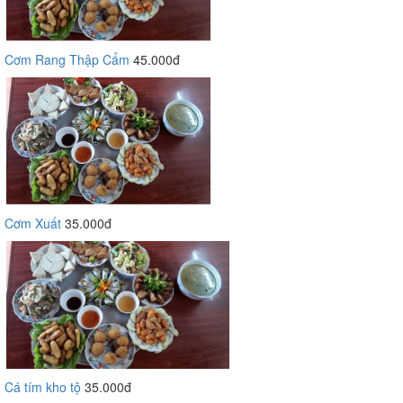
Cơm Rang Thập Cẩm
45.000đ
Cơm Xuất
35.000đ
Cá tím kho tộ
35.000đ