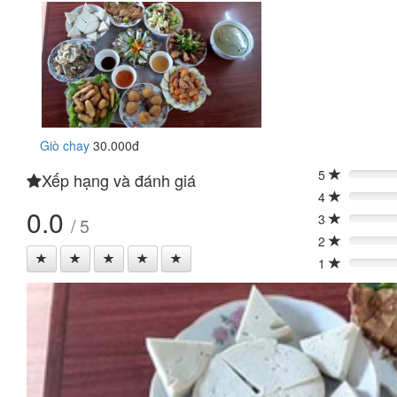
Giò chay
30.000đ
5
Xếp hạng và đánh giá
0%
4
0%
0.0
3
/ 5
0%
2
0%
1
0%