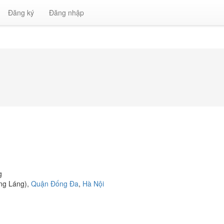
Đăng ký
Đăng nhập
g
ng Láng),
Quận Đống Đa
,
Hà Nội