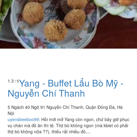
Yang - Buffet Lẩu Bò Mỹ -
1.3
/ 5
Nguyễn Chí Thanh
5 Ngách 40 Ngõ 91 Nguyễn Chí Thanh, Quận Đống Đa, Hà
Nội
uyensbeeboo99
:
Hồi mới mở Yang còn ngon, chứ bây giờ phục
vụ chán mà đồ ăn thì tệ. Thịt bò không ngon (mà kbiet có phải
thịt bò không nữa ??), thiếu rất nhiều đồ,...