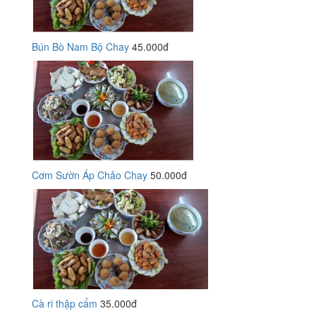
Bún Bò Nam Bộ Chay
45.000đ
Cơm Sườn Áp Chảo Chay
50.000đ
Cà ri thập cẩm
35.000đ