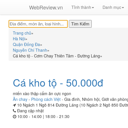
WebReview.vn
Tỉnh thành
Danh mục
Trang chủ
»
Hà Nội
»
Quận Đống Đa
»
Nguyễn Chí Thanh
»
Cá kho tộ - Cơm Chay Thiên Tâm - Đường Láng
»
Cá kho tộ - 50.000đ
miến xào thập cẩm ăn cực ngon
Ăn chay
-
Phòng cách Việt
-
Gia đình
,
Nhóm hội
,
Giới văn phòn
10 Ngách 1 Ngõ 814 Đường Láng (10 Ngách 2 Ngõ 850 Đườ
Đang cập nhật
10:00 - 14:00 | 18:00 - 21:30