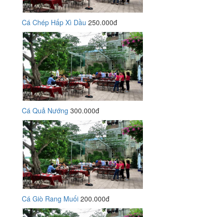
Cá Chép Hấp Xì Dầu
250.000đ
Cá Quả Nướng
300.000đ
Cá Giò Rang Muối
200.000đ