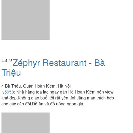
Zéphyr Restaurant - Bà
4.4
/ 5
Triệu
4 Bà Triệu, Quận Hoàn Kiếm, Hà Nội
ly5958
:
Nhà hàng tọa lạc ngay gần Hồ Hoàn Kiếm nên view
khá đẹp.Không gian buổi tối rất yên tĩnh,lãng mạn thích hợp
cho các cặp đôi.Đồ ăn và đồ uống ngon,giá...