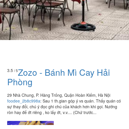
Zozo - Bánh Mì Cay Hải
3.5
/ 5
Phòng
29 Nhà Chung, P. Hàng Trống, Quận Hoàn Kiếm, Hà Nội
foodee_2b8c998a
:
Sau 1 th.gian góp ý vs quán. Thấy quán có
sự thay đổi, chú ý đọc ghi chú của khách hơn khi gọi. Nướng
ròn hay để ớt riêng , ko lấy ớt, v.v.... (Chứ trước...