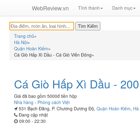
WebReview.vn
Tỉnh thành
Danh mục
Trang chủ
»
Hà Nội
»
Quận Hoàn Kiếm
»
Cá Giò Hấp Xì Dầu - Cá Giò Viễn Đông
»
Cá Giò Hấp Xì Dầu - 200
Giá đã bao gồm 5000đ tiền hộp
Nhà hàng
-
Phòng cách Việt
531 Bạch Đằng, P. Chương Dương Độ,
Quận Hoàn Kiếm
,
Hà 
Đang cập nhật
09:00 - 22:30