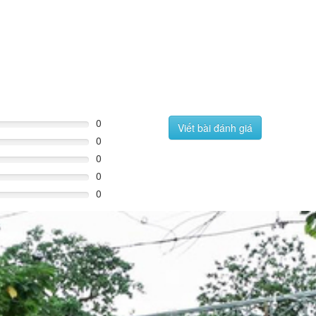
0
Viết bài đánh giá
0
0
0
0