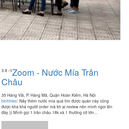
Zoom - Nước Mía Trân
3.8
/ 5
Châu
35 Hàng Vải, P. Hàng Mã, Quận Hoàn Kiếm, Hà Nội
binhhlee
:
Nãy thèm nước mía quá tìm được quán này cũng
được kha khá người order mà kh ai review nên mình ngoi lên
đây )) Mình gọi 1 trân châu 18k và 1 thường cỡ lớn...