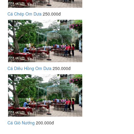
Cá Chép Om Dưa
250.000đ
Cá Diêu Hồng Om Dưa
250.000đ
Cá Giò Nướng
200.000đ