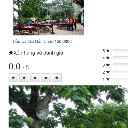
Đầu Cá Giò Nấu Cháo
150.000đ
5
Xếp hạng và đánh giá
0%
4
0%
0.0
3
/ 5
0%
2
0%
1
0%