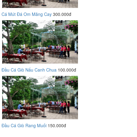
Cá Mút Đá Om Măng Cay
300.000đ
Đầu Cá Giò Nấu Canh Chua
100.000đ
Đầu Cá Giò Rang Muối
150.000đ