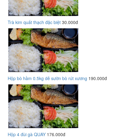
Trà kim quất thạch đặc biệt
30.000đ
Hộp bò hầm 0.5kg dẻ sườn bò rút xương
190.000đ
Hộp 4 đùi gà QUAY
176.000đ