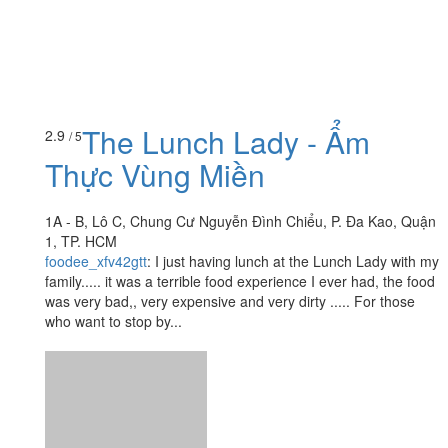
The Lunch Lady - Ẩm
2.9
/ 5
Thực Vùng Miền
1A - B, Lô C, Chung Cư Nguyễn Đình Chiểu, P. Đa Kao, Quận
1, TP. HCM
foodee_xfv42gtt
:
I just having lunch at the Lunch Lady with my
family..... it was a terrible food experience I ever had, the food
was very bad,, very expensive and very dirty ..... For those
who want to stop by...