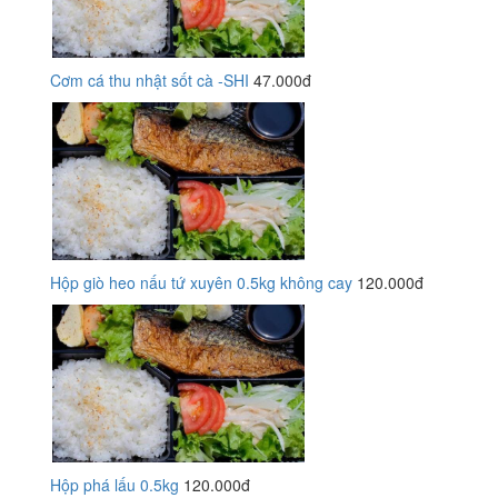
Cơm cá thu nhật sốt cà -SHI
47.000đ
Hộp giò heo nấu tứ xuyên 0.5kg không cay
120.000đ
Hộp phá lấu 0.5kg
120.000đ