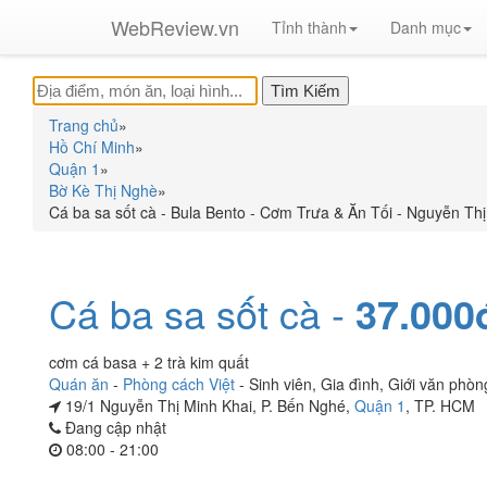
WebReview.vn
Tỉnh thành
Danh mục
Trang chủ
»
Hồ Chí Minh
»
Quận 1
»
Bờ Kè Thị Nghè
»
Cá ba sa sốt cà - Bula Bento - Cơm Trưa & Ăn Tối - Nguyễn Thị
Cá ba sa sốt cà -
37.000
cơm cá basa + 2 trà kim quất
Quán ăn
-
Phòng cách Việt
-
Sinh viên
,
Gia đình
,
Giới văn phòn
19/1 Nguyễn Thị Minh Khai, P. Bến Nghé,
Quận 1
, TP. HCM
Đang cập nhật
08:00 - 21:00