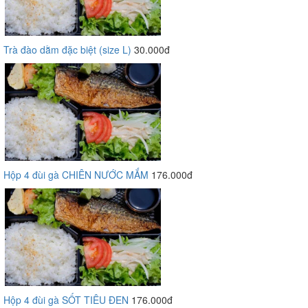
Trà đào dằm đặc biệt (size L)
30.000đ
Hộp 4 đùi gà CHIÊN NƯỚC MẮM
176.000đ
Hộp 4 đùi gà SỐT TIÊU ĐEN
176.000đ