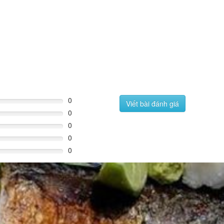
0
Viết bài đánh giá
0
0
0
0