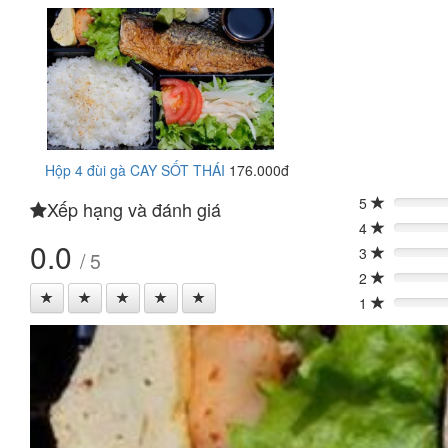
Hộp 4 đùi gà CAY SỐT THÁI
176.000đ
5
Xếp hạng và đánh giá
0%
4
0%
0.0
3
/ 5
0%
2
0%
1
0%