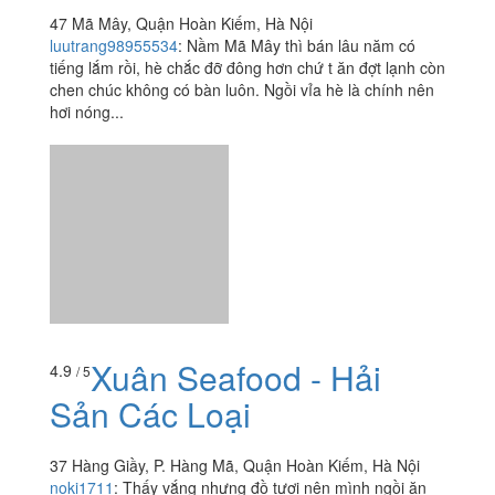
Xuân Seafood - Hải
4.9
/ 5
Sản Các Loại
37 Hàng Giầy, P. Hàng Mã, Quận Hoàn Kiếm, Hà Nội
noki1711
:
Thấy vắng nhưng đồ tươi nên mình ngồi ăn
thử Ngon trên kỳ vọng 20 lần lun í. Mãi ăn ngon sựt nhớ
chụp hình để review mới chụp í
Xem thêm
Ăn uống
-