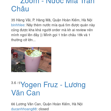
Zoom - Nước Mía Trân
Châu
35 Hàng Vải, P. Hàng Mã, Quận Hoàn Kiếm, Hà Nội
binhhlee
:
Nãy thèm nước mía quá tìm được quán này
cũng được kha khá người order mà kh ai review nên
mình ngoi lên đây )) Mình gọi 1 trân châu 18k và 1
thường cỡ lớn...
Yogen Fruz - Lương
3.6
/ 5
Văn Can
66 Lương Văn Can, Quận Hoàn Kiếm, Hà Nội
ducanhhoang88
:
closed