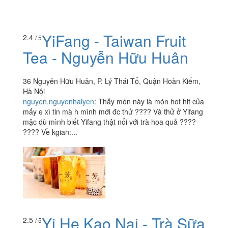
YiFang - Taiwan Fruit
2.4
/ 5
Tea - Nguyễn Hữu Huân
36 Nguyễn Hữu Huân, P. Lý Thái Tổ, Quận Hoàn Kiếm,
Hà Nội
nguyen.nguyenhaiyen
:
Thấy món này là món hot hit của
mấy e xì tin mà h mình mới đc thử ???? Và thử ở Yifang
mặc dù mình biết Yifang thật nổi với trà hoa quả ????
???? Về kgian:...
Yi He Kao Nai - Trà Sữa
2.5
/ 5