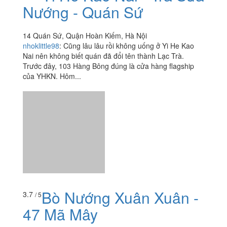
Nướng - Quán Sứ
14 Quán Sứ, Quận Hoàn Kiếm, Hà Nội
nhoklittle98
:
Cũng lâu lâu rồi không uống ở Yi He Kao
Nai nên không biết quán đã đổi tên thành Lạc Trà.
Trước đây, 103 Hàng Bông đúng là cửa hàng flagship
của YHKN. Hôm...
Bò Nướng Xuân Xuân -
3.7
/ 5
47 Mã Mây
47 Mã Mây, Quận Hoàn Kiếm, Hà Nội
luutrang98955534
:
Nầm Mã Mây thì bán lâu năm có
tiếng lắm rồi, hè chắc đỡ đông hơn chứ t ăn đợt lạnh còn
chen chúc không có bàn luôn. Ngồi vỉa hè là chính nên
hơi nóng...