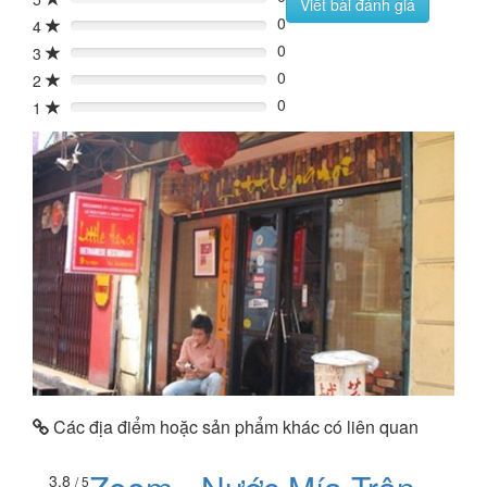
0%
Viết bài đánh giá
0
4
0%
0
3
0%
0
2
0%
0
1
0%
Các địa điểm hoặc sản phẩm khác có liên quan
3.8
/ 5