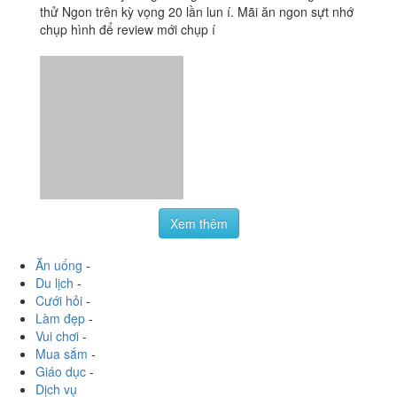
Du lịch
-
Cưới hỏi
-
Làm đẹp
-
Vui chơi
-
Mua sắm
-
Giáo dục
-
Dịch vụ