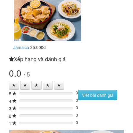
Jamaica
35.000đ
Xếp hạng và đánh giá
0.0
/ 5
0
5
0%
Viết bài đánh giá
0
4
0%
0
3
0%
0
2
0%
0
1
0%