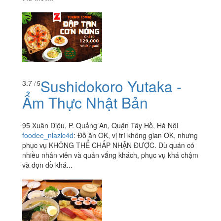
Sushidokoro Yutaka -
3.7
/ 5
Ẩm Thực Nhật Bản
95 Xuân Diệu, P. Quảng An, Quận Tây Hồ, Hà Nội
foodee_nlazlc4d
:
Đồ ăn OK, vị trí không gian OK, nhưng
phục vụ KHÔNG THỂ CHẤP NHẬN ĐƯỢC. Dù quán có
nhiều nhân viên và quán vắng khách, phục vụ khá chậm
và dọn đồ khá...