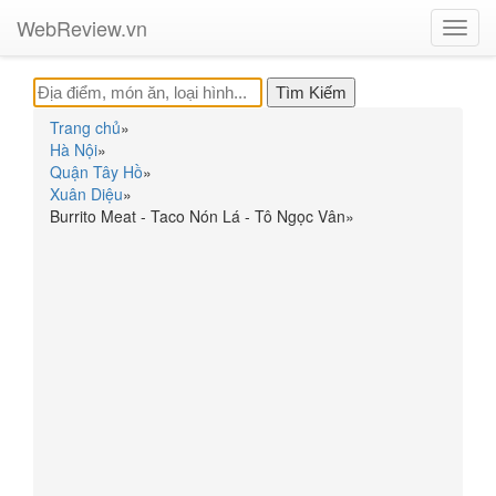
WebReview.vn
Toggl
navig
Trang chủ
»
Hà Nội
»
Quận Tây Hồ
»
Xuân Diệu
»
Burrito Meat - Taco Nón Lá - Tô Ngọc Vân
»