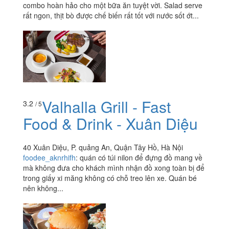
combo hoàn hảo cho một bữa ăn tuyệt vời. Salad serve
rất ngon, thịt bò được chế biến rất tốt với nước sốt ớt...
Valhalla Grill - Fast
3.2
/ 5
Food & Drink - Xuân Diệu
40 Xuân Diệu, P. quảng An, Quận Tây Hồ, Hà Nội
foodee_aknrhifh
:
quán có túi nilon để đựng đồ mang về
mà không đưa cho khách mình nhận đồ xong toàn bị để
trong giấy xi măng không có chỗ treo lên xe. Quán bé
nên không...