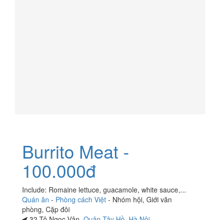
Burrito Meat -
100.000đ
Include: Romaine lettuce, guacamole, white sauce,...
Quán ăn
-
Phòng cách Việt
-
Nhóm hội
,
Giới văn
phòng
,
Cặp đôi
32 Tô Ngọc Vân,
Quận Tây Hồ
,
Hà Nội