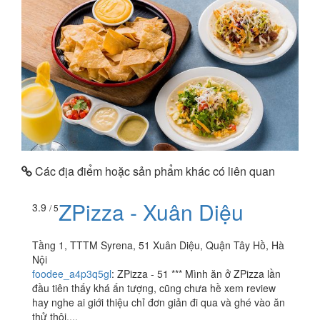
Các địa điểm hoặc sản phẩm khác có liên quan
ZPizza - Xuân Diệu
3.9
/ 5
Tầng 1, TTTM Syrena, 51 Xuân Diệu, Quận Tây Hồ, Hà
Nội
foodee_a4p3q5gl
:
ZPizza - 51 *** Mình ăn ở ZPizza lần
đầu tiên thấy khá ấn tượng, cũng chưa hề xem review
hay nghe ai giới thiệu chỉ đơn giản đi qua và ghé vào ăn
thử thôi....