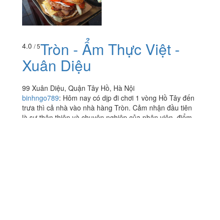
Tròn - Ẩm Thực Việt -
4.0
/ 5
Xuân Diệu
99 Xuân Diệu, Quận Tây Hồ, Hà Nội
binhngo789
:
Hôm nay có dịp đi chơi 1 vòng Hồ Tây đến
trưa thì cả nhà vào nhà hàng Tròn. Cảm nhận đầu tiên
là sự thân thiện và chuyên nghiệp của nhân viên, điểm...