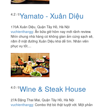
Yamato - Xuân Diệu
4.2
/ 5
170A Xuân Diệu, Quận Tây Hồ, Hà Nội
vuchienthangg
:
Ăn bữa giờ hôm nay mới rảnh review.
Nhìn chung nhà hàng có không gian ấm cúng sạch sẽ,
nằm ở mặt đường Xuân Diệu khá dễ tìm. Nhân viên
phục vụ tốt....
Wine & Steak House
4.0
/ 5
27A Đặng Thai Mai, Quận Tây Hồ, Hà Nội
vuchienthangg
:
Combo thịt bò thật tuyệt vời. Một phần