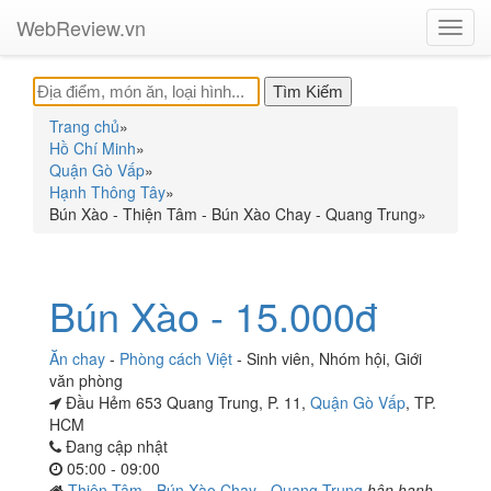
WebReview.vn
Toggl
navig
Trang chủ
»
Hồ Chí Minh
»
Quận Gò Vấp
»
Hạnh Thông Tây
»
Bún Xào - Thiện Tâm - Bún Xào Chay - Quang Trung
»
Bún Xào - 15.000đ
Ăn chay
-
Phòng cách Việt
-
Sinh viên
,
Nhóm hội
,
Giới
văn phòng
Đầu Hẻm 653 Quang Trung, P. 11,
Quận Gò Vấp
, TP.
HCM
Đang cập nhật
05:00 - 09:00
Thiện Tâm - Bún Xào Chay - Quang Trung
hân hạnh