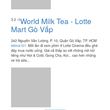
Xem thêm
Ăn uống
-
Du lịch
-
Cưới hỏi
-
Làm đẹp
-
Vui chơi
-
Mua sắm
-
Giáo dục
-
Dịch vụ