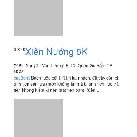
Xiên Nướng 5K
3.3
/ 5
70Bis Nguyễn Văn Lượng, P. 10, Quận Gò Vấp, TP.
HCM
cau3chi
:
Bạch tuộc bở, thịt thì lạt nhách, đã vậy còn bị
tính tiền sai nữa (món không ăn mà bị tính tiền, lúc trả
tiền không kiểm kĩ nên mất tiền oan). Xiên...
World Milk Tea - Lotte
3.2
/ 5
Mart Gò Vấp
242 Nguyễn Văn Lượng, P. 10, Quận Gò Vấp, TP. HCM
lekina101
:
Mỗi lần đi xem phim ở Lotte Cinema đều ghé
đây mua nước uống. Giá cả thấp so với những nơi nổi
tiếng như Hot & Cold, Gong Cha, Koi... cao hơn những
xe trà sữa...