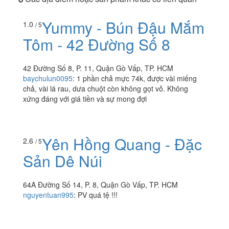
Yummy - Bún Đậu Mắm
1.0
/ 5
Tôm - 42 Đường Số 8
42 Đường Số 8, P. 11, Quận Gò Vấp, TP. HCM
baychulun0095
:
1 phần chả mực 74k, được vài miếng
chả, vài lá rau, dưa chuột còn không gọt vỏ. Không
xứng đáng với giá tiền và sự mong đợi
Yên Hồng Quang - Đặc
2.6
/ 5
Sản Dê Núi
64A Đường Số 14, P. 8, Quận Gò Vấp, TP. HCM
nguyentuan995
:
PV quá tệ !!!