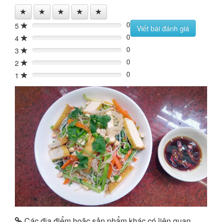
0
5
0%
Viết bài đánh giá
0
4
0%
0
3
0%
0
2
0%
0
1
0%
Các địa điểm hoặc sản phẩm khác có liên quan