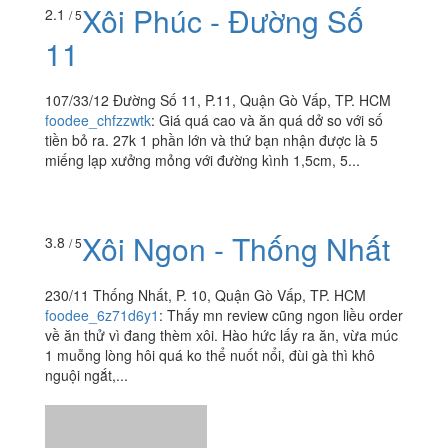
Xôi Phúc - Đường Số
2.1
/ 5
11
107/33/12 Đường Số 11, P.11, Quận Gò Vấp, TP. HCM
foodee_chfzzwtk
:
Giá quá cao và ăn quá dở so với số
tiền bỏ ra. 27k 1 phần lớn và thứ bạn nhận được là 5
miếng lạp xưởng mỏng với đường kình 1,5cm, 5...
Xôi Ngon - Thống Nhất
3.8
/ 5
230/11 Thống Nhất, P. 10, Quận Gò Vấp, TP. HCM
foodee_6z71d6y1
:
Thấy mn review cũng ngon liều order
về ăn thử vì đang thèm xôi. Hào hức lấy ra ăn, vừa múc
1 muỗng lòng hôi quá ko thể nuốt nổi, đùi gà thì khô
nguội ngắt,...