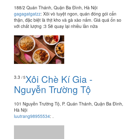
188/2 Quán Thánh, Quận Ba Đình, Hà Nội
gagagatgatzz
:
Xôi vò tuyệt ngon, quán đóng gói cẩn
thận, đặc biệt là thịt kho và gà xào nấm. Giá quá ổn so
với chất lượng :3 Sẽ quay lại nhiều lần nữa
Xôi Chè Kí Gia -
3.3
/ 5
Nguyễn Trường Tộ
101 Nguyễn Trường Tộ, P. Quán Thánh, Quận Ba Đình,
Hà Nội
luutrang98955534
:
.
Xem thêm