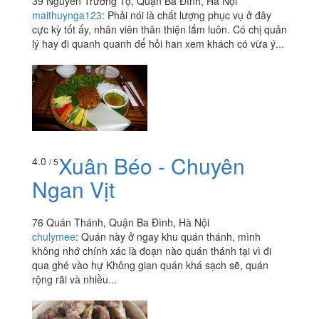
39 Nguyễn Trường Tộ, Quận Ba Đình, Hà Nội
maithuynga123
:
Phải nói là chất lượng phục vụ ở đây
cực kỳ tốt ấy, nhân viên thân thiện lắm luôn. Có chị quản
lý hay đi quanh quanh để hỏi han xem khách có vừa ý...
Xuân Béo - Chuyên
4.0
/ 5
Ngan Vịt
76 Quán Thánh, Quận Ba Đình, Hà Nội
chulymee
:
Quán này ở ngay khu quán thánh, mình
không nhớ chính xác là đoạn nào quán thánh tại vì đi
qua ghé vào hự Không gian quán khá sạch sẽ, quán
rộng rãi và nhiều...