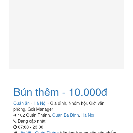
Bún thêm - 10.000đ
Quán ăn
-
Hà Nội
-
Gia đình
,
Nhóm hội
,
Giới văn
phòng
,
Giới Manager
102 Quán Thánh,
Quận Ba Đình
,
Hà Nội
Đang cập nhật
07:00 - 23:00
Lộc Vịt - Quán Thánh
hân hạnh cung cấp sản phẩm