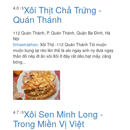
Xôi Thịt Chả Trứng -
4.0
/ 5
Quán Thánh
112 Quán Thánh, P. Quán Thánh, Quận Ba Đình, Hà
Nội
linhastrakhan
:
Xôi Thịt -112 Quán Thánh Tối muộn
muộn bụng lại réo lên thế là alo ngay anh ny đưa ngay
thần đồ nếp đi ăn xôi.Xôi ở đây rất dẻo,hạt mẩy, căng
bóng...
Xôi Sen Minh Long -
4.7
/ 5
Trong Miền Vị Việt