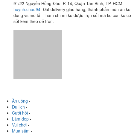
Ăn uống
-
Du lịch
-
Cưới hỏi
-
Làm đẹp
-
Vui chơi
-
Mua sắm
-
Giáo dục
-
Dịch vụ