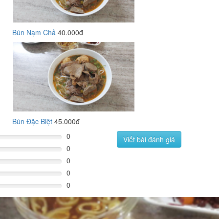
Bún Nạm Chả
40.000đ
Bún Đặc Biệt
45.000đ
0
Viết bài đánh giá
0
0
0
0