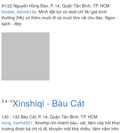
91/22 Nguyễn Hồng Đào, P. 14, Quận Tân Bình, TP. HCM
foodee_kdvmk13a
:
Mình đặt lúc có deal chỉ 9k (giá bình
thường 39k) có thêm muối ớt và muối tôm rất chu đáo. Ngon -
sạch - đẹp
Xinshiqi - Bàu Cát
3.4
/ 5
130 - 132 Bàu Cát, P. 14, Quận Tân Bình, TP. HCM
hong_hanh4321
:
Xinshiqi chi nhánh bàu- cát, tiệm này hồi khai
trương được bà chị rủ đi, khuyến mãi khá nhiều. tiệm nằm trên
đường bàu- cát, khúc chính giữa đường, khúc...