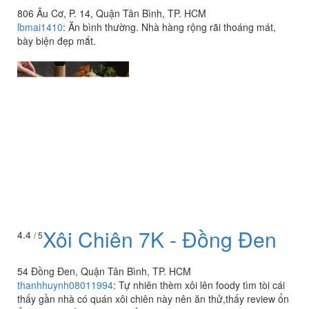
806 Âu Cơ, P. 14, Quận Tân Bình, TP. HCM
lbmai1410
:
Ăn bình thường. Nhà hàng rộng rãi thoáng mát,
bày biện đẹp mắt.
Xôi Chiên 7K - Đồng Đen
4.4
/ 5
54 Đồng Đen, Quận Tân Bình, TP. HCM
thanhhuynh08011994
:
Tự nhiên thèm xôi lên foody tìm tòi cái
thấy gần nhà có quán xôi chiên này nên ăn thử,thấy review ổn
ổn nên ăn thử xem sao....rất ngon luôn mọi người ạ,xôi...