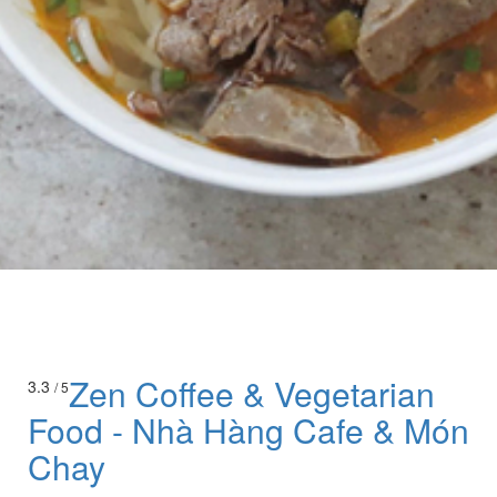
Zen Coffee & Vegetarian
3.3
/ 5
Food - Nhà Hàng Cafe & Món
Chay