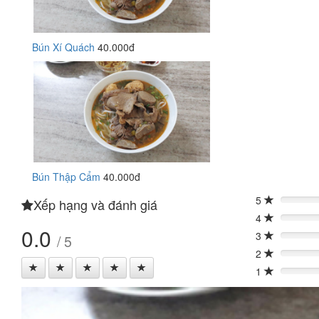
Bún Xí Quách
40.000đ
Bún Thập Cẩm
40.000đ
5
Xếp hạng và đánh giá
0%
4
0%
0.0
3
/ 5
0%
2
0%
1
0%