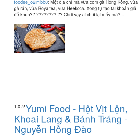
foodee_o2ir1bb0
:
Một địa chỉ mà vừa cơm gà Hồng Kông, vừa
gà rán, vừa Royaltea, vừa Heekcca. Xong tự tạo tài khoản giả
để khen?? ???????? ?? Chơi vậy ai chơi lại mấy má?...
Yumi Food - Hột Vịt Lộn,
1.0
/ 5
Khoai Lang & Bánh Tráng -
Nguyễn Hồng Đào
91/22 Nguyễn Hồng Đào, P. 14, Quận Tân Bình, TP. HCM
huynh.chau94
:
Đặt delivery giao hàng, thành phần món ăn ko
đúng vs mô tả. Thậm chí mì ko được trộn sốt mà ko còn ko có
sốt kèm theo để trộn.