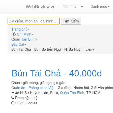
WebReview.vn
Tỉnh thành
Danh mục
Trang chủ
»
Hồ Chí Minh
»
Quận Tân Bình
»
Bàu Cát
»
Bún Tái Chả - Bún Bò Bến Ngự - Ni Sư Huỳnh Liên
»
Bún Tái Chả - 40.000đ
Chọn : giò móng, giò nạc, giò gân
Quán ăn
-
Phòng cách Việt
-
Gia đình
,
Nhóm hội
,
Giới văn phò
48 Ni Sư Huỳnh Liên, P. 10,
Quận Tân Bình
, TP. HCM
Đang cập nhật
06:30 - 22:00