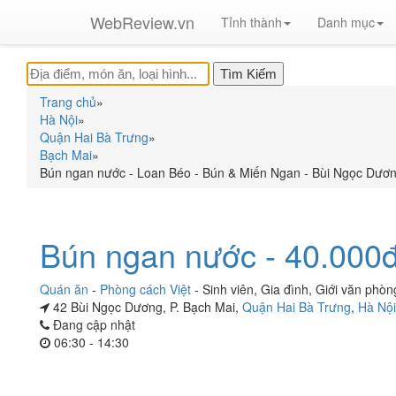
WebReview.vn
Tỉnh thành
Danh mục
Trang chủ
»
Hà Nội
»
Quận Hai Bà Trưng
»
Bạch Mai
»
Bún ngan nước - Loan Béo - Bún & Miến Ngan - Bùi Ngọc Dươ
Bún ngan nước - 40.000
Quán ăn
-
Phòng cách Việt
-
Sinh viên
,
Gia đình
,
Giới văn phòn
42 Bùi Ngọc Dương, P. Bạch Mai,
Quận Hai Bà Trưng
,
Hà Nội
Đang cập nhật
06:30 - 14:30