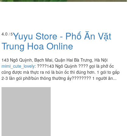
Yuyu Store - Phố Ăn Vặt
4.0
/ 5
Trung Hoa Online
143 Ngõ Quỳnh, Bạch Mai, Quận Hai Bà Trưng, Hà Nội
mimi_cute_lovely
:
????143 Ngõ Quỳnh ???? gọi là phở ốc
cũng được mà thực ra nó là bún ốc thì đúng hơn. 1 gói to gấp
2-3 lần gói phở/bún thông thường ấy???????? 1 người ăn...