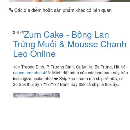
Các địa điểm hoặc sản phẩm khác có liên quan
Zum Cake - Bông Lan
3.6
/ 5
Trứng Muối & Mousse Chanh
Leo Online
164 Trương Định, P. Trương Định, Quận Hai Bà Trưng, Hà Nội
nguyenanhnha1408
:
Mình đặt bánh của các bạn nam này trên
insta @zumcake nhé! ❤️ Ship khá nhanh mà ship rẻ nữa, có
20-25k thui ấy ???????? Bánh này 65k cả ship là 80k ấy...