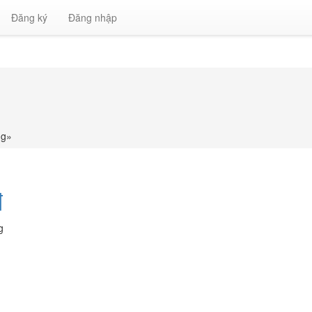
Đăng ký
Đăng nhập
ng
»
đ
g