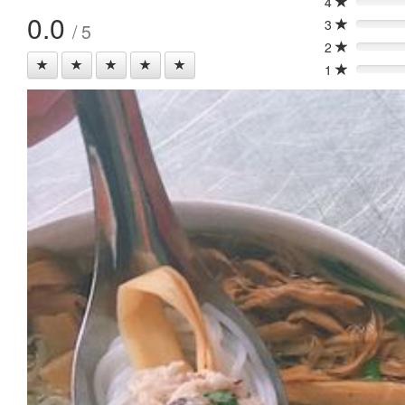
4
0%
0.0
3
/ 5
0%
2
0%
1
0%