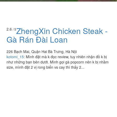
ZhengXin Chicken Steak -
2.6
/ 5
Gà Rán Đài Loan
226 Bạch Mai, Quận Hai Bà Trưng, Hà Nội
kotomi_15
:
Mình đặt mà k đọc review, tuy nhiên nhận đồ k bị
như những bạn bên dưới. Mình gọi gà popcorn nên k bị nhầm
size, mình đặt 2 vị rong biển vs cay thì thấy 2...