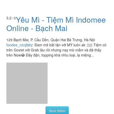
Yêu Mì - Tiệm Mì Indomee
3.2
/ 5
Online - Bạch Mai
129 Bạch Mai, P. Cầu Dền, Quận Hai Bà Trưng, Hà Nội
foodee_nzcj8j6y
:
Đam mê bất tận với MỲ luôn ak :)))) Tiệm có
trên Goviet với Grab lâu rồi nhưng nay mò mẫm và đã thấy
trên Now😂 Đầy đặn, topping khá nhìu loại, lạ miệng...
Xem thêm