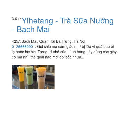
Yihetang - Trà Sữa Nướng
3.0
/ 5
- Bạch Mai
425A Bạch Mai, Quận Hai Bà Trưng, Hà Nội
01266660901
:
Gọi ship mà cảm giác như bị lừa vì quả bao bì
lạ hoắc hic hic. Trong trí nhớ của mình hãng này dùng cốc giấy
cơ mà nhỉ, thế quái nào mới đổi cốc nhựa...
Ăn uống
-