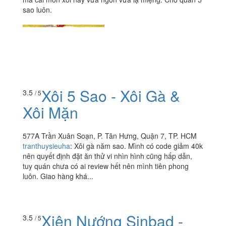
sao luôn.
Xôi 5 Sao - Xôi Gà &
3.5
/ 5
Xôi Mặn
577A Trần Xuân Soạn, P. Tân Hưng, Quận 7, TP. HCM
tranthuysieuha
:
Xôi gà năm sao. Mình có code giảm 40k
nên quyết định đặt ăn thử vi nhìn hình cũng hấp dẫn,
tuy quán chưa có ai review hết nên mình tiên phong
luôn. Giao hàng khá...
Xiên Nướng Sinbad -
3.5
/ 5