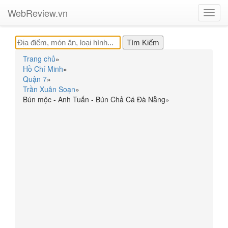
WebReview.vn
Toggl
navig
Trang chủ
»
Hồ Chí Minh
»
Quận 7
»
Trần Xuân Soạn
»
Bún mộc - Anh Tuấn - Bún Chả Cá Đà Nẵng
»