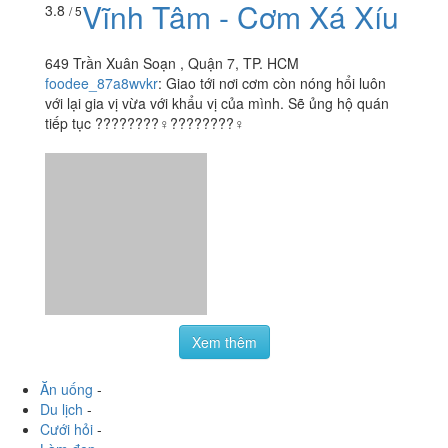
Vĩnh Tâm - Cơm Xá Xíu
3.8
/ 5
649 Trần Xuân Soạn , Quận 7, TP. HCM
foodee_87a8wvkr
:
Giao tới nơi cơm còn nóng hổi luôn
với lại gia vị vừa với khẩu vị của mình. Sẽ ủng hộ quán
tiếp tục ????????‍♀️????????‍♀️
Xem thêm
Ăn uống
-
Du lịch
-
Cưới hỏi
-