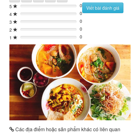
0
5
0%
Viết bài đánh giá
0
4
0%
0
3
0%
0
2
0%
0
1
0%
Các địa điểm hoặc sản phẩm khác có liên quan