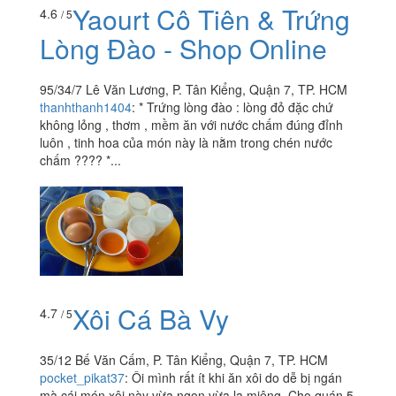
Yaourt Cô Tiên & Trứng
4.6
/ 5
Lòng Đào - Shop Online
95/34/7 Lê Văn Lương, P. Tân Kiểng, Quận 7, TP. HCM
thanhthanh1404
:
* Trứng lòng đào : lòng đỏ đặc chứ
không lỏng , thơm , mềm ăn với nước chấm đúng đỉnh
luôn , tinh hoa của món này là nằm trong chén nước
chấm ???? *...
Xôi Cá Bà Vy
4.7
/ 5
35/12 Bế Văn Cấm, P. Tân Kiểng, Quận 7, TP. HCM
pocket_pikat37
:
Ôi mình rất ít khi ăn xôi do dễ bị ngán
mà cái món xôi này vừa ngon vừa lạ miệng. Cho quán 5