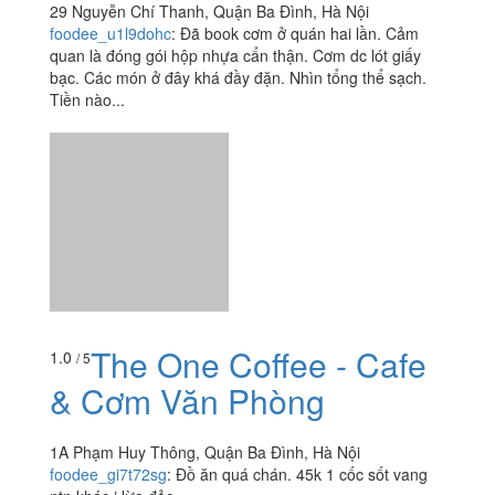
29 Nguyễn Chí Thanh, Quận Ba Đình, Hà Nội
foodee_u1l9dohc
:
Đã book cơm ở quán hai lần. Cảm
quan là đóng gói hộp nhựa cẩn thận. Cơm dc lót giấy
bạc. Các món ở đây khá đầy đặn. Nhìn tổng thể sạch.
Tiền nào...
The One Coffee - Cafe
1.0
/ 5
& Cơm Văn Phòng
1A Phạm Huy Thông, Quận Ba Đình, Hà Nội
foodee_gi7t72sg
:
Đồ ăn quá chán. 45k 1 cốc sốt vang