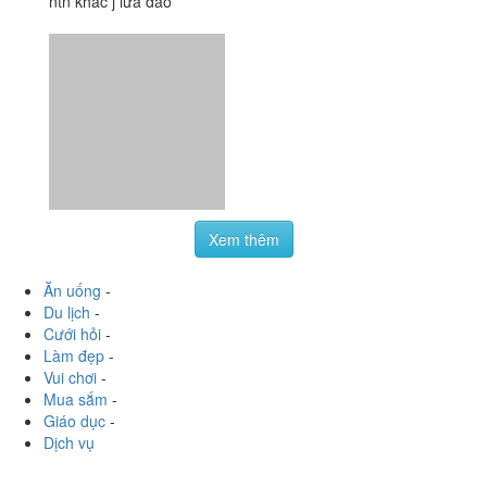
ntn khác j lừa đảo
Xem thêm
Ăn uống
-
Du lịch
-
Cưới hỏi
-
Làm đẹp
-
Vui chơi
-
Mua sắm
-
Giáo dục
-
Dịch vụ