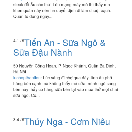
steak đồ Âu các thứ. Lên mạng mày mò thì thấy mn
khen quán này nên hn quyết định đi làm chuột bạch.
Quán to đùng ngay...
Tiến An - Sữa Ngô &
4.1
/ 5
Sữa Đậu Nành
59 Nguyễn Công Hoan, P. Ngọc Khánh, Quận Ba Đình,
Hà Nội
luchopthantien
:
Lúc sáng đi chợ qua đây, tính ăn phở
hàng bên cạnh mà không thấy mở cửa, mình ngó sang
bên này thấy có hàng sữa bèn tạt vào mua thử một chai
sữa ngô. Có...
Thúy Nga - Cơm Niêu
3.4
/ 5