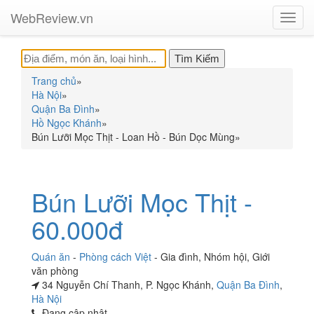
WebReview.vn
Toggl
navig
Trang chủ
»
Hà Nội
»
Quận Ba Đình
»
Hồ Ngọc Khánh
»
Bún Lưỡi Mọc Thịt - Loan Hồ - Bún Dọc Mùng
»
Bún Lưỡi Mọc Thịt -
60.000đ
Quán ăn
-
Phòng cách Việt
-
Gia đình
,
Nhóm hội
,
Giới
văn phòng
34 Nguyễn Chí Thanh, P. Ngọc Khánh,
Quận Ba Đình
,
Hà Nội
Đang cập nhật