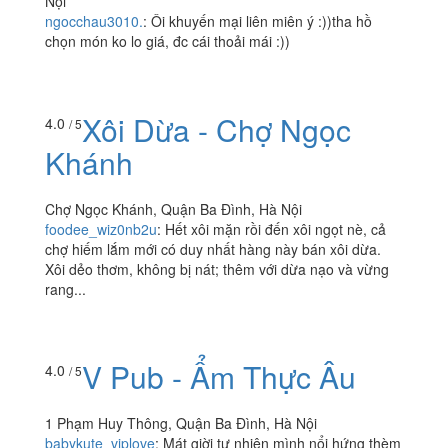
Nội
ngocchau3010.
:
Ôi khuyến mại liên miên ý :))tha hồ
chọn món ko lo giá, đc cái thoải mái :))
Xôi Dừa - Chợ Ngọc
4.0
/ 5
Khánh
Chợ Ngọc Khánh, Quận Ba Đình, Hà Nội
foodee_wiz0nb2u
:
Hết xôi mặn rồi đến xôi ngọt nè, cả
chợ hiếm lắm mới có duy nhất hàng này bán xôi dừa.
Xôi dẻo thơm, không bị nát; thêm với dừa nạo và vừng
rang...
V Pub - Ẩm Thực Âu
4.0
/ 5
1 Phạm Huy Thông, Quận Ba Đình, Hà Nội
babykute_viplove
:
Mát giời tự nhiên mình nổi hứng thèm