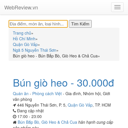
WebReview.vn
Toggl
navig
Trang chủ
»
Hồ Chí Minh
»
Quận Gò Vấp
»
Ngã 5 Nguyễn Thái Sơn
»
Bún giò heo - Bún Bắp Bò, Giò Heo & Chả Cua
»
Bún giò heo - 30.000đ
Quán ăn
-
Phòng cách Việt
-
Gia đình
,
Nhóm hội
,
Giới
văn phòng
446 Nguyễn Thái Sơn, P. 5,
Quận Gò Vấp
, TP. HCM
Đang cập nhật
17:00 - 23:00
Bún Bắp Bò, Giò Heo & Chả Cua
hân hạnh cung cấp
sản phẩm này