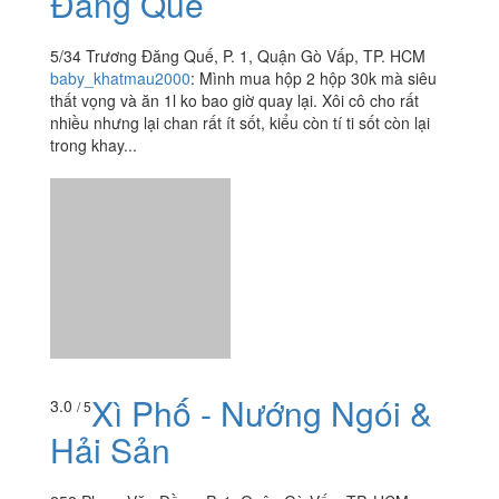
Xôi Khâu Nhục - Trương
3.1
/ 5
Đăng Quế
5/34 Trương Đăng Quế, P. 1, Quận Gò Vấp, TP. HCM
baby_khatmau2000
:
Mình mua hộp 2 hộp 30k mà siêu
thất vọng và ăn 1l ko bao giờ quay lại. Xôi cô cho rất
nhiều nhưng lại chan rất ít sốt, kiểu còn tí ti sốt còn lại
trong khay...