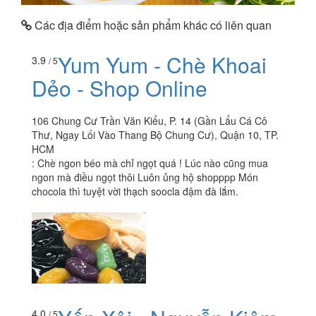
Các địa điểm hoặc sản phẩm khác có liên quan
Yum Yum - Chè Khoai
3.9
/ 5
Dẻo - Shop Online
106 Chung Cư Trần Văn Kiểu, P. 14 (Gần Lẩu Cá Cô
Thư, Ngay Lối Vào Thang Bộ Chung Cư), Quận 10, TP.
HCM
:
Chè ngon béo mà chỉ ngọt quá ! Lúc nào cũng mua
ngon mà điều ngọt thôi Luôn ủng hộ shopppp Món
chocola thì tuyệt vời thạch soocla đậm đà lắm.
4.0
/ 5