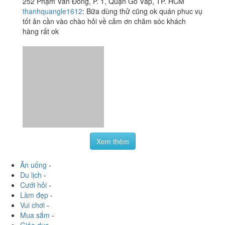
Xì Phố - Nướng Ngói &
3.0
/ 5
Hải Sản
252 Phạm Văn Đồng, P. 1, Quận Gò Vấp, TP. HCM
thanhquangle1612
:
Bữa dùng thử cũng ok quán phuc vụ
tốt ân cần vào chào hỏi về cảm ơn chăm sóc khách
hàng rất ok
Xem thêm
Ăn uống
-
Du lịch
-