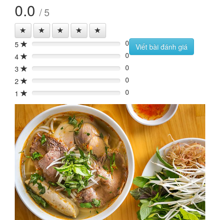
0.0
/ 5
0
5
0%
Viết bài đánh giá
0
4
0%
0
3
0%
0
2
0%
0
1
0%