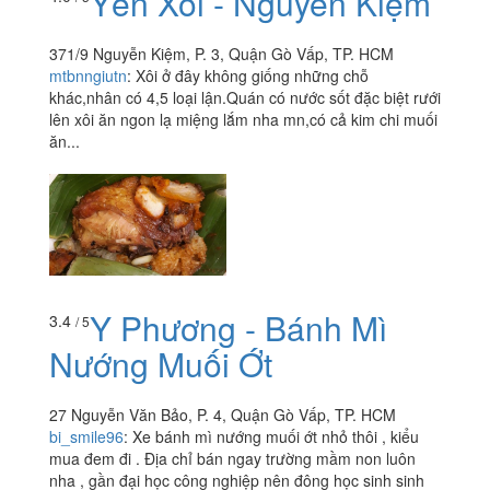
Yến Xôi - Nguyễn Kiệm
371/9 Nguyễn Kiệm, P. 3, Quận Gò Vấp, TP. HCM
mtbnngiutn
:
Xôi ở đây không giống những chỗ
khác,nhân có 4,5 loại lận.Quán có nước sốt đặc biệt rưới
lên xôi ăn ngon lạ miệng lắm nha mn,có cả kim chi muối
ăn...
Y Phương - Bánh Mì
3.4
/ 5
Nướng Muối Ớt
27 Nguyễn Văn Bảo, P. 4, Quận Gò Vấp, TP. HCM
bi_smile96
:
Xe bánh mì nướng muối ớt nhỏ thôi , kiểu
mua đem đi . Địa chỉ bán ngay trường mầm non luôn
nha , gần đại học công nghiệp nên đông học sinh sinh