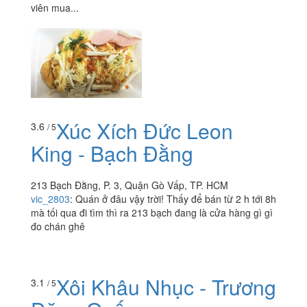
viên mua...
Xúc Xích Đức Leon
3.6
/ 5
King - Bạch Đằng
213 Bạch Đằng, P. 3, Quận Gò Vấp, TP. HCM
vic_2803
:
Quán ở đâu vậy trời! Thấy để bán từ 2 h tới 8h
mà tối qua đi tìm thì ra 213 bạch đang là cửa hàng gì gì
đo chán ghê