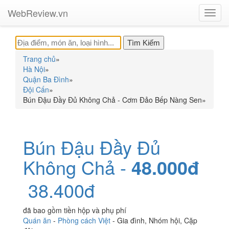
WebReview.vn
Toggl
navig
Trang chủ
»
Hà Nội
»
Quận Ba Đình
»
Đội Cấn
»
Bún Đậu Đầy Đủ Không Chả - Cơm Đảo Bếp Nàng Sen
»
Bún Đậu Đầy Đủ
Không Chả -
48.000đ
38.400đ
đã bao gồm tiền hộp và phụ phí
Quán ăn
-
Phòng cách Việt
-
Gia đình
,
Nhóm hội
,
Cặp