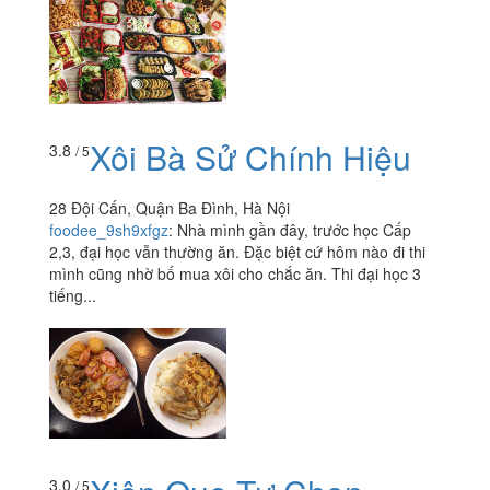
Xôi Bà Sử Chính Hiệu
3.8
/ 5
28 Đội Cấn, Quận Ba Đình, Hà Nội
foodee_9sh9xfgz
:
Nhà mình gần đây, trước học Cấp
2,3, đại học vẫn thường ăn. Đặc biệt cứ hôm nào đi thi
mình cũng nhờ bố mua xôi cho chắc ăn. Thi đại học 3
tiếng...
3.0
/ 5