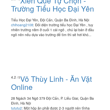
Xiên Que Tự Chọn -
Trường Tiểu Học Đại Yên
Tiểu Học Đại Yên, Đội Cấn, Quận Ba Đình, Hà Nội
chihoang2108
:
Đối diện trường tiểu học Đại Yên , tuy
nhiên trường nằm ở cuối 1 cái ngõ , chú lại bán ở đầu
ngõ nên nếu dựa vào trường để tìm thì sẽ hơi khó...
Võ Thùy Linh - Ăn Vặt
4.2
/ 5
Online
28 Ngách 34 Ngõ 379 Đội Cấn, P. Liễu Giai, Quận Ba
Đình, Hà Nội
tututu2
:
Một hộp ăn phải được 2-3 người nên tỉnha