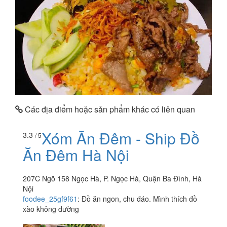
Các địa điểm hoặc sản phẩm khác có liên quan
Xóm Ăn Đêm - Ship Đồ
3.3
/ 5
Ăn Đêm Hà Nội
207C Ngõ 158 Ngọc Hà, P. Ngọc Hà, Quận Ba Đình, Hà
Nội
foodee_25gf9f61
:
Đồ ăn ngon, chu đáo. Mình thích đồ
xào không đường