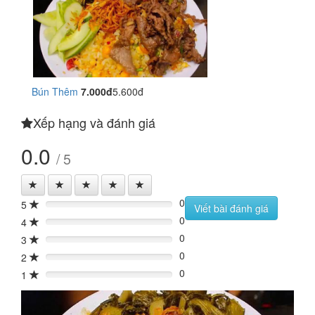
Bún Thêm
7.000đ
5.600đ
Xếp hạng và đánh giá
0.0
/ 5
0
5
0%
Viết bài đánh giá
0
4
0%
0
3
0%
0
2
0%
0
1
0%