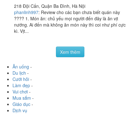
Vịt Cỏ Vân Đình - Đội
3.9
/ 5
Cấn
218 Đội Cấn, Quận Ba Đình, Hà Nội
phanlinh997
:
Review cho các bạn chưa biết quán này
???? 1. Món ăn: chủ yếu mọi người đến đây là ăn vịt
nướng. Ai đến mà không ăn món này thì coi như phí cực
kì. Vịt...
Xem thêm
Ăn uống
-
Du lịch
-
Cưới hỏi
-
Làm đẹp
-