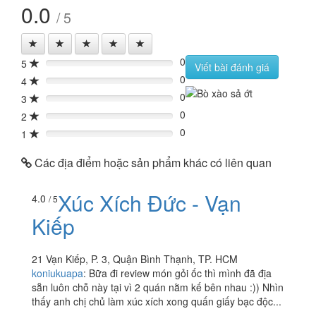
0.0
/ 5
0
5
0%
Viết bài đánh giá
0
4
0%
0
3
0%
0
2
0%
0
1
0%
Các địa điểm hoặc sản phẩm khác có liên quan
Xúc Xích Đức - Vạn
4.0
/ 5
Kiếp
21 Vạn Kiếp, P. 3, Quận Bình Thạnh, TP. HCM
koniukuapa
:
Bữa đi review món gỏi ốc thì mình đã địa
sẵn luôn chỗ này tại vì 2 quán nằm kế bên nhau :)) Nhìn
thấy anh chị chủ làm xúc xích xong quấn giấy bạc độc...