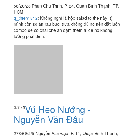
Vú Heo Nướng -
3.7
/ 5
Nguyễn Văn Đậu
273/69/2/5 Nguyễn Văn Đậu, P. 11, Quận Bình Thạnh,
TP. HCM
nguyenthithao.my
:
Bình thường hay đặt 1 hộp***heo có
kèm theo 1 chai chao. Nay rủ bạn bè về cùng ăn nên
đặt 2 hộp nhưng đi kèm vẫn chỉ có 1 chai chao, ăn chả
đủ luôn, phải...