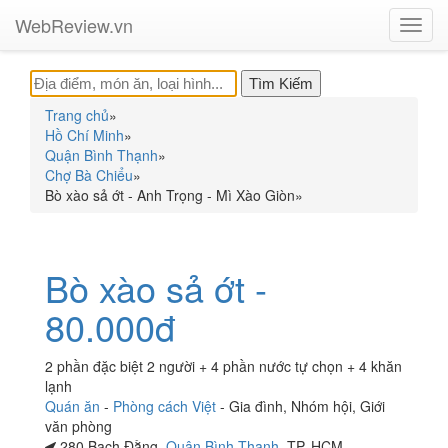
WebReview.vn
Toggl
navig
Trang chủ
»
Hồ Chí Minh
»
Quận Bình Thạnh
»
Chợ Bà Chiểu
»
Bò xào sả ớt - Anh Trọng - Mì Xào Giòn
»
Bò xào sả ớt -
80.000đ
2 phần đặc biệt 2 người + 4 phần nước tự chọn + 4 khăn
lạnh
Quán ăn
-
Phòng cách Việt
-
Gia đình
,
Nhóm hội
,
Giới
văn phòng
280 Bạch Đằng,
Quận Bình Thạnh
, TP. HCM