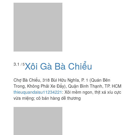
Xôi Gà Bà Chiểu
3.1
/ 5
Chợ Bà Chiểu, 318 Bùi Hữu Nghĩa, P. 1 (Quán Bên
Trong, Không Phải Xe Đẩy), Quận Bình Thạnh, TP. HCM
thieuquandaisu11234221
:
Xôi mềm ngon, thịt xá xíu cực
vừa miệng; cô bán hàng dễ thương
Xôi Gà 40 Vạn Kiếp
3.6
/ 5