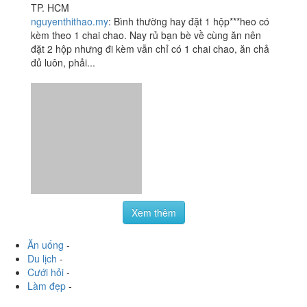
Xem thêm
Ăn uống
-
Du lịch
-
Cưới hỏi
-
Làm đẹp
-
Vui chơi
-
Mua sắm
-
Giáo dục
-
Dịch vụ