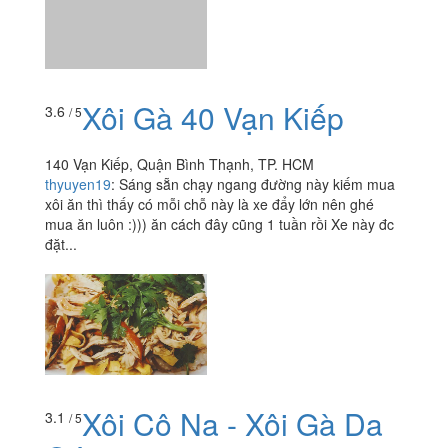
140 Vạn Kiếp, Quận Bình Thạnh, TP. HCM
thyuyen19
:
Sáng sẵn chạy ngang đường này kiếm mua
xôi ăn thì thấy có mỗi chỗ này là xe đẩy lớn nên ghé
mua ăn luôn :))) ăn cách đây cũng 1 tuần rồi Xe này đc
đặt...
Xôi Cô Na - Xôi Gà Da
3.1
/ 5
Giòn
21 Vạn Kiếp, Quận Bình Thạnh, TP. HCM
foodee_dmm9wwi8
:
Vị ko có j đặt biệt nếu ko nói là quá
mắc . Ko ngon với trong xôi ko có vi gì nhiều . Chỉ 1
trứng cút , vài cọng chả lụa cùng ít chà bông