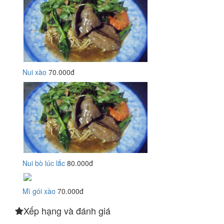
Nui xào
70.000đ
Nui bò lúc lắc
80.000đ
Mì gói xào
70.000đ
Xếp hạng và đánh giá