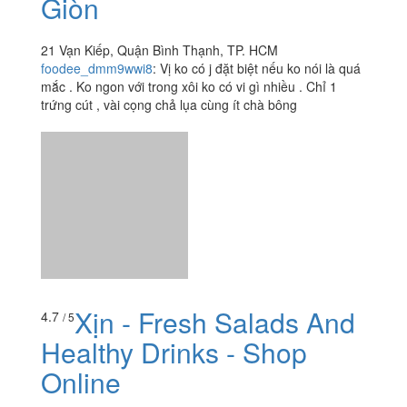
Xịn - Fresh Salads And
4.7
/ 5
Healthy Drinks - Shop
Online
58/26/28 Phan Chu Trinh, P. 24, Quận Bình Thạnh, TP.
HCM
q_thien1812
:
Không nghĩ là hộp salad to thế này :))
mình còn sợ ăn rau buổi trưa không đủ no nên đặt luôn
combo để có chai chè ăn dặm thêm ai dè no không
tưởng phải đem...