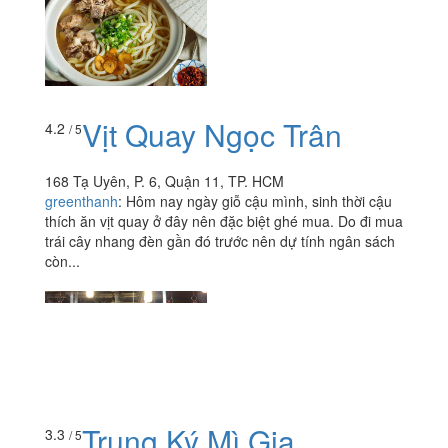
Vịt Quay Ngọc Trân
4.2
/ 5
168 Tạ Uyên, P. 6, Quận 11, TP. HCM
greenthanh
:
Hôm nay ngày giỗ cậu mình, sinh thời cậu
thích ăn vịt quay ở đây nên đặc biệt ghé mua. Do đi mua
trái cây nhang đèn gần đó trước nên dự tính ngân sách
còn...
Trung Ký Mì Gia
3.3
/ 5