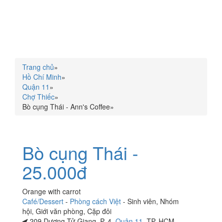
Trang chủ
»
Hồ Chí Minh
»
Quận 11
»
Chợ Thiếc
»
Bò cụng Thái - Ann's Coffee
»
Bò cụng Thái -
25.000đ
Orange with carrot
Café/Dessert
-
Phòng cách Việt
-
Sinh viên
,
Nhóm
hội
,
Giới văn phòng
,
Cặp đôi
209 Dương Tử Giang, P. 4,
Quận 11
, TP. HCM