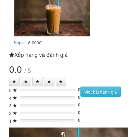
Pepsi
18.000đ
Xếp hạng và đánh giá
0.0
/ 5
0
5
0%
Viết bài đánh giá
0
4
0%
0
3
0%
0
2
0%
0
1
0%