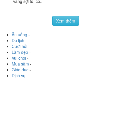
Tiến Phát - Bún Mì
3.3
/ 5
Vàng
177 Trần Quý, P. 4, Quận 11, TP. HCM
mtrang1993
:
Sáng sớm 7h mình đi ngang, thấy quán
đông nên 2 vợ chồng ghé vào ăn sáng. Chưa ăn bún mì
vàng bao giờ nên gọi ăn thử. Là gồm bún gạo và mì
vàng sợi to, có...
Xem thêm
Ăn uống
-
Du lịch
-
Cưới hỏi
-
Làm đẹp
-
Vui chơi
-
Mua sắm
-
Giáo dục
-
Dịch vụ