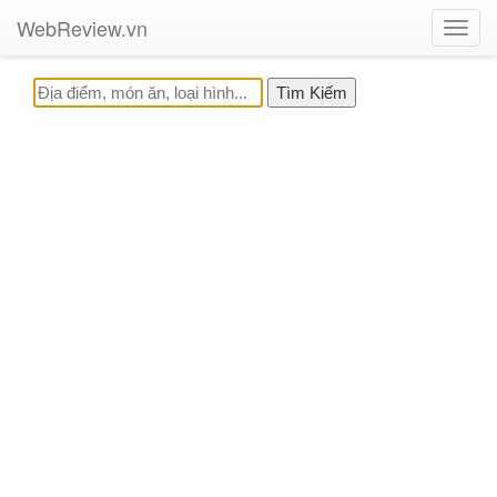
WebReview.vn
Toggl
navig