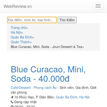
WebReview.vn
Toggl
navig
Trang chủ
»
Hà Nội
»
Quận Ba Đình
»
Quán Thánh
»
Blue Curacao, Mini, Soda - Jouri Dessert & Tea
»
Blue Curacao, Mini,
Soda - 40.000đ
Café/Dessert
-
Phong cách Âu
-
Sinh viên
,
Gia đình
,
Giới
văn phòng
10 Khúc Hạo, P. Điện Biên,
Quận Ba Đình
,
Hà Nội
Đang cập nhật
09:00 - 23:00