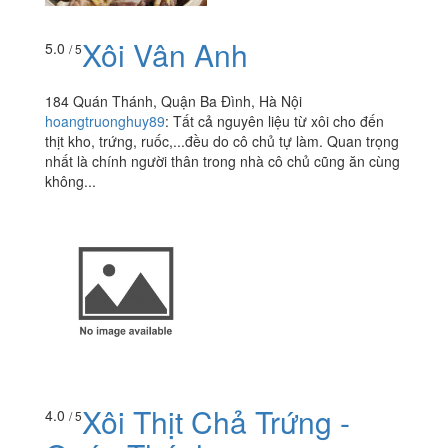
Xôi Vân Anh
5.0
/ 5
184 Quán Thánh, Quận Ba Đình, Hà Nội
hoangtruonghuy89
:
Tất cả nguyên liệu từ xôi cho đến
thịt kho, trứng, ruốc,...đều do cô chủ tự làm. Quan trọng
nhất là chính người thân trong nhà cô chủ cũng ăn cùng
không...
Xôi Thịt Chả Trứng -
4.0
/ 5