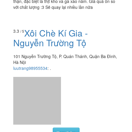
thận, đặc biệt là thịt kho và gà xào nấm. Giá quá ổn so
với chất lượng :3 Sẽ quay lại nhiều lần nữa
Xôi Chè Kí Gia -
3.3
/ 5
Nguyễn Trường Tộ
101 Nguyễn Trường Tộ, P. Quán Thánh, Quận Ba Đình,
Hà Nội
luutrang98955534
:
.
Xem thêm
Ăn uống
-
Du lịch
-