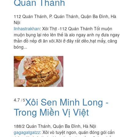
Quán Thánh
112 Quán Thánh, P. Quán Thánh, Quận Ba Đình, Hà
Nội
linhastrakhan
:
Xôi Thịt -112 Quán Thánh Tối muộn
muộn bụng lại réo lên thế là alo ngay anh ny đưa ngay
thần đồ nếp đi ăn xôi.Xôi ở đây rất dẻo,hạt mẩy, căng
bóng...
Xôi Sen Minh Long -
4.7
/ 5
Trong Miền Vị Việt
188/2 Quán Thánh, Quận Ba Đình, Hà Nội
gagagatgatzz
:
Xôi vò tuyệt ngon, quán đóng gói cẩn