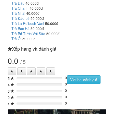
Trà Dâu
40.000đ
Trà Chanh
40.000đ
Trà Nhài
40.000đ
Trà Đào Lê
50.000đ
Trà Lá Roibosh Vani
50.000đ
Trà Bạc Hà
50.000đ
Trà Bá Tước Với Sữa
50.000đ
Trà Ổi
59.000đ
Xếp hạng và đánh giá
0.0
/ 5
0
5
0%
Viết bài đánh giá
0
4
0%
0
3
0%
0
2
0%
0
1
0%