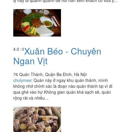
lý hay đi quanh quanh để hỏi han xem khách có vừa ý...
Xuân Béo - Chuyên
4.0
/ 5
Ngan Vịt
76 Quán Thánh, Quận Ba Đình, Hà Nội
chulymee
:
Quán này ở ngay khu quán thánh, mình
không nhớ chính xác là đoạn nào quán thánh tại vì đi
qua ghé vào hự Không gian quán khá sạch sẽ, quán
rộng rãi và nhiều...