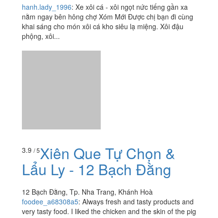
Xiên Que Tự Chọn &
3.9
/ 5
Lẩu Ly - 12 Bạch Đằng
12 Bạch Đằng, Tp. Nha Trang, Khánh Hoà
foodee_a68308a5
:
Always fresh and tasty products and
very tasty food. I liked the chicken and the skin of the pig
- not at all spicy and not dry meat. The price is also
good, inexpensive, satisfying. I'm very happy!
Xem thêm
Ăn uống
-