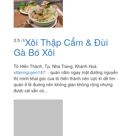
Xôi Thập Cẩm & Đùi
3.5
/ 5
Gà Bó Xôi
Tô Hiến Thành, Tp. Nha Trang, Khánh Hoà
vitiennguyen187
:
- quán nằm ngay mặt đường nguyễn
thị minh khai góc cua tô hiến thành nên cực kì dễ tìm -
quán ở lề đuơng nên không gian không rộng nhưng
được cái vẫn có...
Xôi Hiền
4.0
/ 5
12 Tô Hiến Thành, Tp. Nha Trang, Khánh Hoà