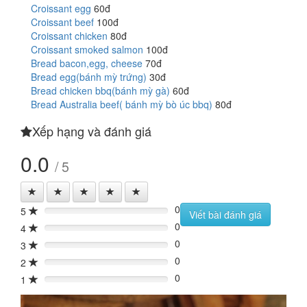
Croissant egg
60đ
Croissant beef
100đ
Croissant chicken
80đ
Croissant smoked salmon
100đ
Bread bacon,egg, cheese
70đ
Bread egg(bánh mỳ trứng)
30đ
Bread chicken bbq(bánh mỳ gà)
60đ
Bread Australia beef( bánh mỳ bò úc bbq)
80đ
Xếp hạng và đánh giá
0.0
/ 5
0
5
0%
Viết bài đánh giá
0
4
0%
0
3
0%
0
2
0%
0
1
0%