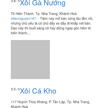
Xôi Cá Kho
3.5
/ 5
117 Huỳnh Thúc Kháng, P. Tân Lập, Tp. Nha Trang,
Khánh Hoà
hanh.lady_1996
:
Xe xôi cá - xôi ngọt nức tiếng gần xa
nằm ngay bên hông chợ Xóm Mới Được chị bạn đi cùng
khai sáng cho món xôi cá kho siêu lạ miệng. Xôi đậu
phộng, xôi...