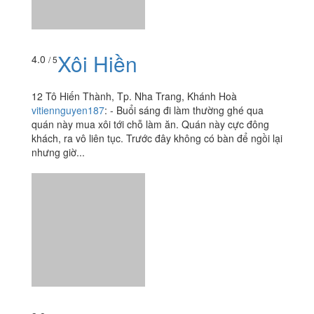
vitiennguyen187
:
- Buổi sáng đi làm thường ghé qua
quán này mua xôi tới chỗ làm ăn. Quán này cực đông
khách, ra vô liên tục. Trước đây không có bàn để ngồi lại
nhưng giờ...
Xôi Gà Nướng
3.8
/ 5
Tô Hiến Thành, Tp. Nha Trang, Khánh Hoà
vitiennguyen187
:
- Tiệm này mở bán cũng lâu lắm rồi,
nhưng chủ yếu là cô chủ đẩy xe đẩy đi khắp nơi bán.
Dạo này thì buổi sáng cô hay đứng ngay góc hẻm tô
hiến thành,...