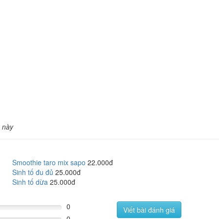
 này
Smoothie taro mix sapo
22.000đ
Sinh tố đu đủ
25.000đ
Sinh tố dừa
25.000đ
0
Viết bài đánh giá
0