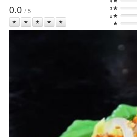
4
0%
0.0
3
/ 5
0%
2
0%
1
0%