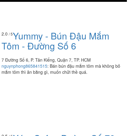
Yummy - Bún Đậu Mắm
2.0
/ 5
Tôm - Đường Số 6
7 Đường Số 6, P. Tân Kiểng, Quận 7, TP. HCM
nguynphong865841515
:
Bán bún đậu mắm tôm mà không bỏ
mắm tôm thì ăn bằng gì, muốn chửi thề quá.