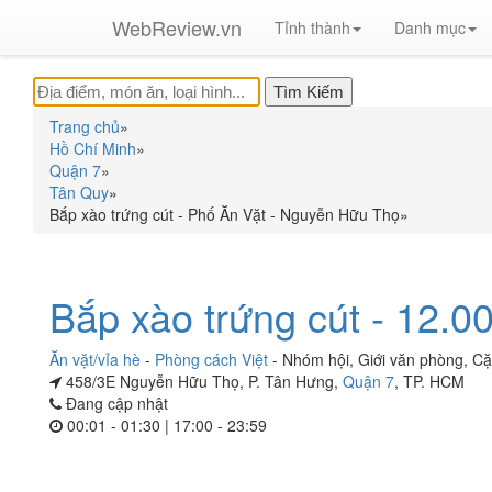
WebReview.vn
Tỉnh thành
Danh mục
Trang chủ
»
Hồ Chí Minh
»
Quận 7
»
Tân Quy
»
Bắp xào trứng cút - Phố Ăn Vặt - Nguyễn Hữu Thọ
»
Bắp xào trứng cút - 12.0
Ăn vặt/vỉa hè
-
Phòng cách Việt
-
Nhóm hội
,
Giới văn phòng
,
Cặ
458/3E Nguyễn Hữu Thọ, P. Tân Hưng,
Quận 7
, TP. HCM
Đang cập nhật
00:01 - 01:30 | 17:00 - 23:59