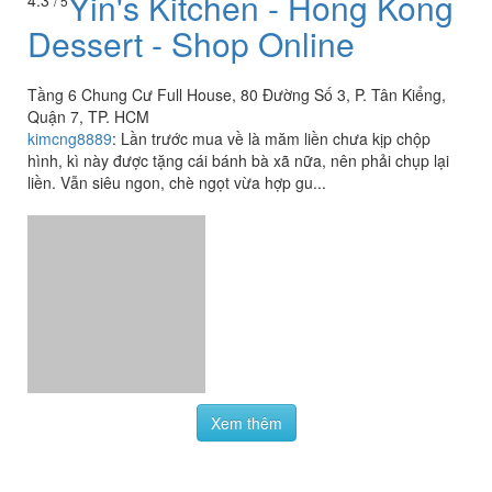
Yin's Kitchen - Hong Kong
4.3
/ 5
Dessert - Shop Online
Tầng 6 Chung Cư Full House, 80 Đường Số 3, P. Tân Kiểng,
Quận 7, TP. HCM
kimcng8889
:
Lần trước mua về là măm liền chưa kịp chộp
hình, kì này được tặng cái bánh bà xã nữa, nên phải chụp lại
liền. Vẫn siêu ngon, chè ngọt vừa hợp gu...
Xem thêm