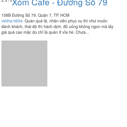
Xóm Cafe - Đường Số 79
2.5
/ 5
158B Đường Số 79, Quận 7, TP. HCM
vietha.0604
:
Quán quá tệ, nhân viên phục vụ thì như muốn
đánh khách, thái độ thì hách dịch, đồ uống không ngon mà lấy
giá quá cao mặc dù chỉ là quán ở vỉa hè. Chưa...