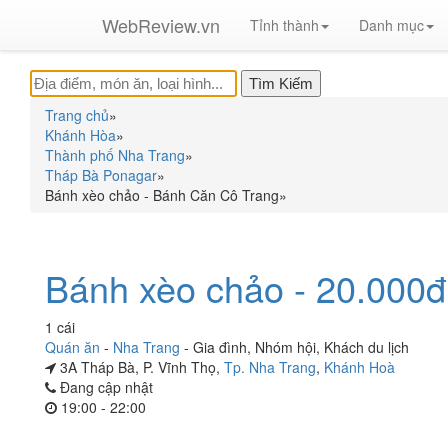
WebReview.vn
Tỉnh thành
Danh mục
Trang chủ
»
Khánh Hòa
»
Thành phố Nha Trang
»
Tháp Bà Ponagar
»
Bánh xèo chảo - Bánh Căn Cô Trang
»
Bánh xèo chảo - 20.000đ
1 cái
Quán ăn
-
Nha Trang
-
Gia đình
,
Nhóm hội
,
Khách du lịch
3A Tháp Bà, P. Vĩnh Thọ,
Tp. Nha Trang
,
Khánh Hoà
Đang cập nhật
19:00 - 22:00