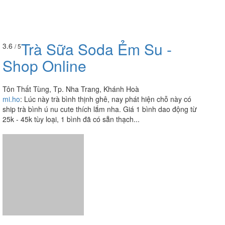
Trà Sữa Soda Ẻm Su -
3.6
/ 5
Shop Online
Tôn Thất Tùng, Tp. Nha Trang, Khánh Hoà
mi.ho
:
Lúc này trà bình thịnh ghê, nay phát hiện chỗ này có
ship trà bình ú nu cute thích lắm nha. Giá 1 bình dao động từ
25k - 45k tùy loại, 1 bình đã có sẵn thạch...