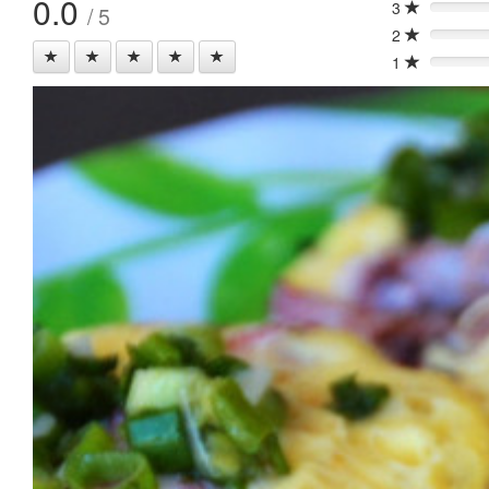
0.0
3
/ 5
0%
2
0%
1
0%