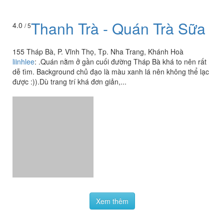
Thanh Trà - Quán Trà Sữa
4.0
/ 5
155 Tháp Bà, P. Vĩnh Thọ, Tp. Nha Trang, Khánh Hoà
liinhlee
:
.Quán nằm ở gần cuối đường Tháp Bà khá to nên rất
dễ tìm. Background chủ đạo là màu xanh lá nên không thể lạc
được :)).Dù trang trí khá đơn giản,...
Xem thêm