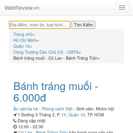
WebReview.vn
Toggl
navig
Trang chủ
»
Hồ Chí Minh
»
Quận 10
»
Công Trường Dân Chủ 3/2 - CMT8
»
Bánh tráng muối - Cô Lan - Bánh Tráng Trộn
»
Bánh tráng muối -
6.000đ
Ăn vặt/vỉa hè
-
Phòng cách Việt
-
Sinh viên
,
Nhóm hội
1 Đường 3 Tháng 2, P. 11,
Quận 10
, TP. HCM
Đang cập nhật
12:00 - 22:30
Cô Lan - Bánh Tráng Trộn
hân hạnh cung cấp sản