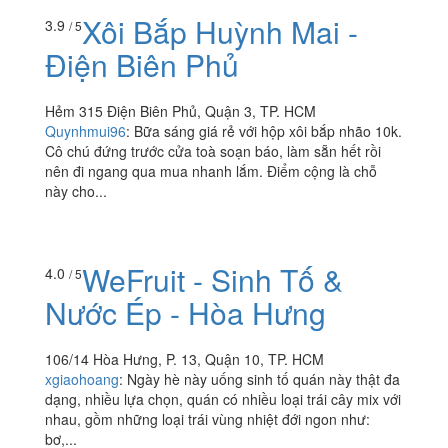
Xôi Bắp Huỳnh Mai -
3.9
/ 5
Điện Biên Phủ
Hẻm 315 Điện Biên Phủ, Quận 3, TP. HCM
Quynhmui96
:
Bữa sáng giá rẻ với hộp xôi bắp nhão 10k.
Cô chú đứng trước cửa toà soạn báo, làm sẵn hết rồi
nên đi ngang qua mua nhanh lắm. Điểm cộng là chỗ
này cho...
WeFruit - Sinh Tố &
4.0
/ 5
Nước Ép - Hòa Hưng
106/14 Hòa Hưng, P. 13, Quận 10, TP. HCM
xgiaohoang
:
Ngày hè này uống sinh tố quán này thật đa
dạng, nhiều lựa chọn, quán có nhiều loại trái cây mix với
nhau, gồm những loại trái vùng nhiệt đới ngon như:
bơ,...