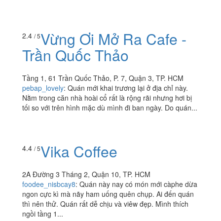
Vừng Ơi Mở Ra Cafe -
2.4
/ 5
Trần Quốc Thảo
Tầng 1, 61 Trần Quốc Thảo, P. 7, Quận 3, TP. HCM
pebap_lovely
:
Quán mới khai trương lại ở địa chỉ này.
Nằm trong căn nhà hoài cổ rất là rộng rãi nhưng hơi bị
tối so với trên hình mặc dù mình đi ban ngày. Do quán...
Vika Coffee
4.4
/ 5
2A Đường 3 Tháng 2, Quận 10, TP. HCM
foodee_nisbcay8
:
Quán này nay có món mới càphe dừa
ngon cực kì mà nãy ham uống quên chụp. Ai đến quán
thì nên thử. Quán rất dễ chịu và viêw đẹp. Mình thích
ngồi tầng 1...