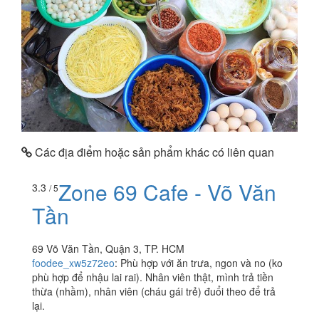
Các địa điểm hoặc sản phẩm khác có liên quan
Zone 69 Cafe - Võ Văn
3.3
/ 5
Tần
69 Võ Văn Tần, Quận 3, TP. HCM
foodee_xw5z72eo
:
Phù hợp với ăn trưa, ngon và no (ko
phù hợp để nhậu lai rai). Nhân viên thật, mình trả tiền
thừa (nhầm), nhân viên (cháu gái trẻ) đuổi theo để trả
lại.