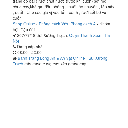
tráng đỏ dai ( rưới chút nước trước khi cuốn) sốt me
chua cay,khô gà, đậu phộng , muối tép nhuyễn , tép sấy
, quất . Cho các gia vị vào tấm bánh , rưới sốt bơ và
cuốn
Shop Online
-
Phòng cách Việt
,
Phong cách Á
-
Nhóm
hội
,
Cặp đôi
207/77/19 Bùi Xương Trạch,
Quận Thanh Xuân
,
Hà
Nội
Đang cập nhật
08:00 - 23:00
Bánh Tráng Long An & Ăn Vặt Online - Bùi Xương
Trạch
hân hạnh cung cấp sản phẩm này