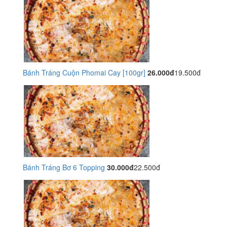
Bánh Tráng Cuộn Phomai Cay [100gr]
26.000đ
19.500đ
Bánh Tráng Bơ 6 Topping
30.000đ
22.500đ