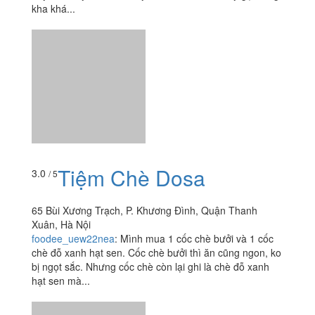
144 Hoàng Văn Thái, P. Khương Trung, Quận Thanh
Xuân, Hà Nội
xinhgai572003
:
Quán nhìn từ ngoài khá bình dân nhưng
vào trong bàn ghế khá là sạch sẽ, lịch sự. Mình cũng
hay đến đây ăn. Hôm đấy nhóm mình đến đây gọi cũng
kha khá...
Tiệm Chè Dosa
3.0
/ 5
65 Bùi Xương Trạch, P. Khương Đình, Quận Thanh
Xuân, Hà Nội
foodee_uew22nea
:
Mình mua 1 cốc chè bưởi và 1 cốc
chè đỗ xanh hạt sen. Cốc chè bưởi thì ăn cũng ngon, ko
bị ngọt sắc. Nhưng cốc chè còn lại ghi là chè đỗ xanh
hạt sen mà...