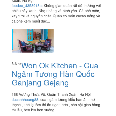
Xuân, Hà Nội
foodee_4358918a
:
Không gian quán rất dễ thương với
nhiều cây xanh. Nhẹ nhàng và bình yên. Cà phê mộc,
xay tươi và nguyên chất. Quán có món cacao nóng và
cà phê kem muối đặc...
Won Ok Kitchen - Cua
3.6
/ 5
Ngâm Tương Hàn Quốc
Ganjang Gejang
168 Vương Thừa Vũ, Quận Thanh Xuân, Hà Nội
ducanhhoang88
:
cua ngâm tương kiểu hàn ăn như
thạch , khá lạ tôm thì ăn ngon hơn , sần sật giao hàng
thì lâu, hẹn lên hẹn xuống