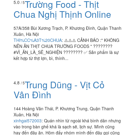
Trường Food - Thịt
5.0
/ 5
Chua Nghị Thịnh Online
57A/358 Bùi Xương Trạch, P. Khương Đình, Quận Thanh
Xuân, Hà Nội
THI%CC%A3T%20CHUA
:
⚠️⚠️⚠️ CẢNH BÁO :" KHÔNG
NÊN ĂN THỊT CHUA TRƯỜNG FOODS " ????????
#VÌ_ĂN_LÀ_SẼ_NGHIỆN ???????? ✅ Sản phẩm là sự
kết hợp từ thịt lợn, bì, thính...
Trung Dũng - Vịt Cỏ
4.8
/ 5
Vân Đình