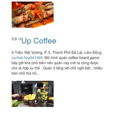
Up Coffee
3.8
/ 5
6 Triệu Việt Vương, P. 3, Thành Phố Đà Lạt, Lâm Đồng
vunhat.hoa241095
:
Mô hình quán coffee board game
bây giờ khá phổ biến nên quán này mở ra cũng được
cho là hợp xu thế . Quán 3 tầng với chỗ ngồi bệt , nhiều
bàn nhỏ tha hồ...