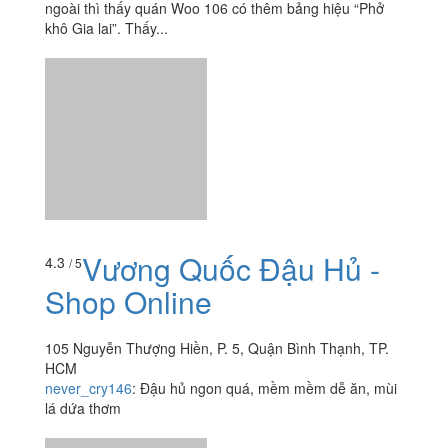
106 Nguyên Hồng, Quận Bình Thạnh, TP. HCM
foodee_dgpsye66
:
Mình kiếm quán cũ ở Nguyên Hồng
nhưng chỗ đó giờ đã là phòng tập Gym. Đi ngược ra
ngoài thì thấy quán Woo 106 có thêm bảng hiệu “Phở
khô Gia lai”. Thấy...
Vương Quốc Đậu Hủ -
4.3
/ 5
Shop Online
105 Nguyễn Thượng Hiền, P. 5, Quận Bình Thạnh, TP.