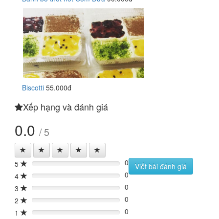
Biscotti
55.000đ
Xếp hạng và đánh giá
0.0
/ 5
0
5
0%
Viết bài đánh giá
0
4
0%
0
3
0%
0
2
0%
0
1
0%