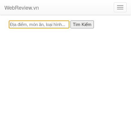
WebReview.vn
Toggl
navig