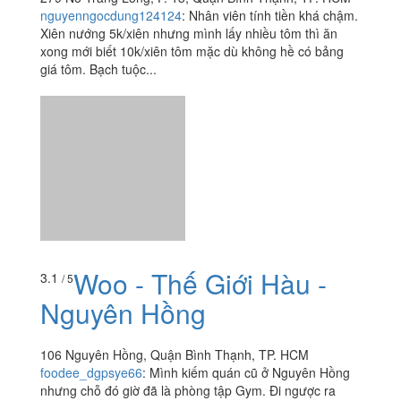
Xiên Nướng Bé Mập 2 -
3.4
/ 5
Nơ Trang Long
279 Nơ Trang Long, P. 13, Quận Bình Thạnh, TP. HCM
nguyenngocdung124124
:
Nhân viên tính tiền khá chậm.
Xiên nướng 5k/xiên nhưng mình lấy nhiều tôm thì ăn
xong mới biết 10k/xiên tôm mặc dù không hề có bảng
giá tôm. Bạch tuộc...
Woo - Thế Giới Hàu -
3.1
/ 5
Nguyên Hồng