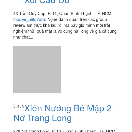
Xôi Cầu Đỏ
3.7
/ 5
43 Trần Quý Cáp, P. 11, Quận Bình Thạnh, TP. HCM
foodee_pi9d7dra
:
Nghe danh quán trên các group
review ẩm thực khá lâu rồi mà bây giờ mình mới trải
nghiệm thử, quả thật là vô cùng hài lòng về giá cả cũng
như chất...