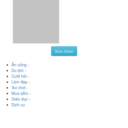
HCM
never_cry146
:
Đậu hủ ngon quá, mềm mềm dễ ăn, mùi
lá dứa thơm
Xem thêm
Ăn uống
-
Du lịch
-
Cưới hỏi
-
Làm đẹp
-
Vui chơi
-
Mua sắm
-
Giáo dục
-