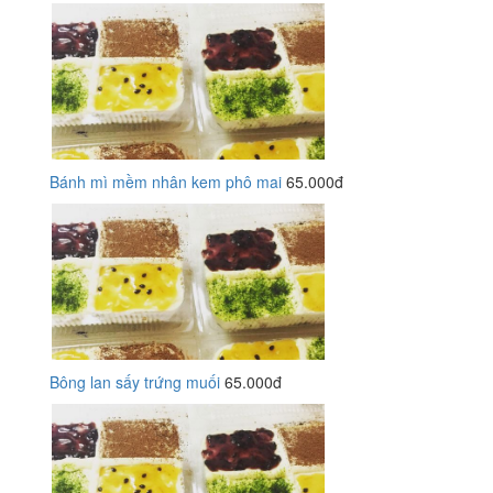
Bánh mì mềm nhân kem phô mai
65.000đ
Bông lan sấy trứng muối
65.000đ