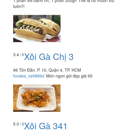
1 phần với bánh mì, 1 phần 200gr! Thề là no muốn xỉu
luôn!!!
Xôi Gà Chị 3
3.4
/ 5
96 Tôn Đản, P. 10, Quận 4, TP. HCM
foodee_xs988fel
:
Món ngon gói đẹp giá tốt
Xôi Gà 341
5.0
/ 5