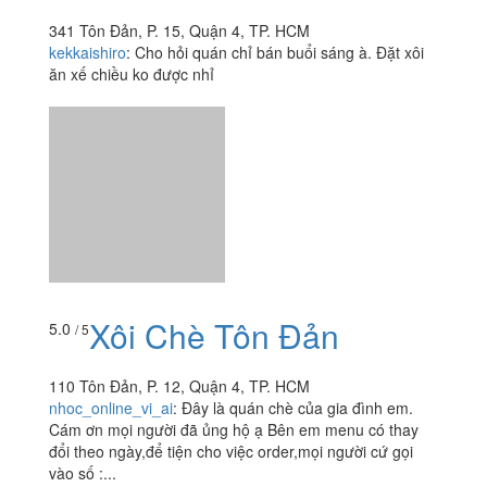
341 Tôn Đản, P. 15, Quận 4, TP. HCM
kekkaishiro
:
Cho hỏi quán chỉ bán buổi sáng à. Đặt xôi
ăn xế chiều ko được nhỉ
Xôi Chè Tôn Đản
5.0
/ 5
110 Tôn Đản, P. 12, Quận 4, TP. HCM
nhoc_online_vi_ai
:
Đây là quán chè của gia đình em.
Cám ơn mọi người đã ủng hộ ạ Bên em menu có thay
đổi theo ngày,để tiện cho việc order,mọi người cứ gọi
vào số :...