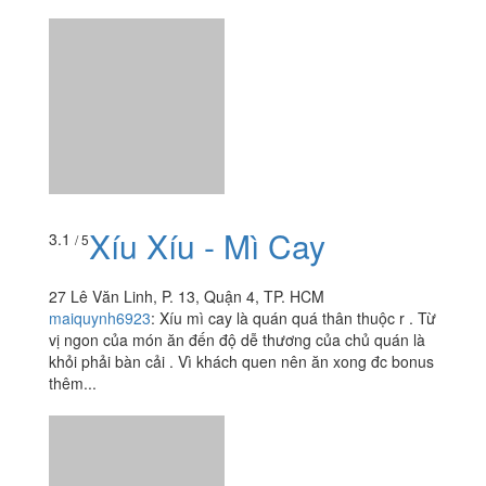
Xíu Xíu - Mì Cay
3.1
/ 5
27 Lê Văn Linh, P. 13, Quận 4, TP. HCM
maiquynh6923
:
Xíu mì cay là quán quá thân thuộc r . Từ
vị ngon của món ăn đến độ dễ thương của chủ quán là
khỏi phải bàn cải . Vì khách quen nên ăn xong đc bonus
thêm...