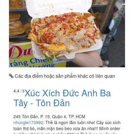
Các địa điểm hoặc sản phẩm khác có liên quan
Xúc Xích Đức Anh Ba
4.4
/ 5
Tây - Tôn Đản
245 Tôn Đản, P. 15, Quận 4, TP. HCM
nhungle170992
:
Thề là ngon lắm luôn nhe! Cây xúc xích
toàn thịt bò, mằn mặn beo béo vừa ăn nha!!! Mình order