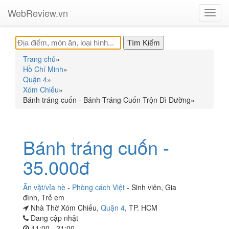
WebReview.vn
Toggl
navig
Trang chủ
»
Hồ Chí Minh
»
Quận 4
»
Xóm Chiếu
»
Bánh tráng cuốn - Bánh Tráng Cuốn Trộn Dì Đường
»
Bánh tráng cuốn -
35.000đ
Ăn vặt/vỉa hè
-
Phòng cách Việt
-
Sinh viên
,
Gia
đình
,
Trẻ em
Nhà Thờ Xóm Chiếu,
Quận 4
, TP. HCM
Đang cập nhật
11:00 - 21:00