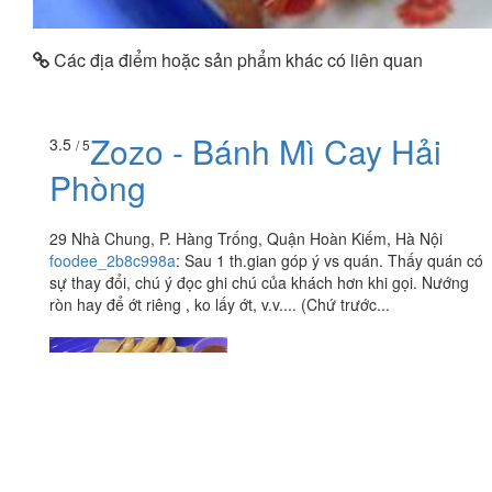
Các địa điểm hoặc sản phẩm khác có liên quan
Zozo - Bánh Mì Cay Hải
3.5
/ 5
Phòng
29 Nhà Chung, P. Hàng Trống, Quận Hoàn Kiếm, Hà Nội
foodee_2b8c998a
:
Sau 1 th.gian góp ý vs quán. Thấy quán có
sự thay đổi, chú ý đọc ghi chú của khách hơn khi gọi. Nướng
ròn hay để ớt riêng , ko lấy ớt, v.v.... (Chứ trước...