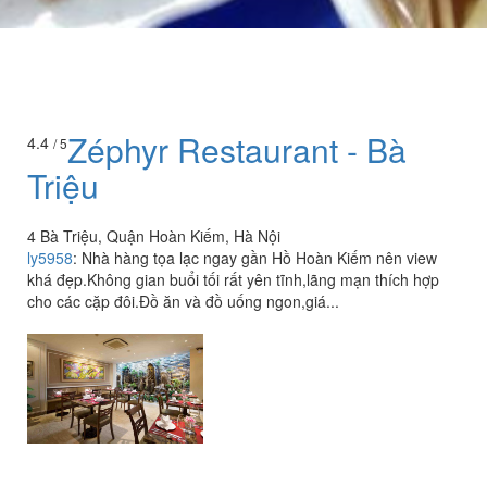
Zéphyr Restaurant - Bà
4.4
/ 5
Triệu
4 Bà Triệu, Quận Hoàn Kiếm, Hà Nội
ly5958
:
Nhà hàng tọa lạc ngay gần Hồ Hoàn Kiếm nên view
khá đẹp.Không gian buổi tối rất yên tĩnh,lãng mạn thích hợp
cho các cặp đôi.Đồ ăn và đồ uống ngon,giá...