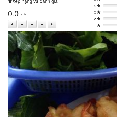
Xếp hạng và đánh giá
0%
4
0%
0.0
3
/ 5
0%
2
0%
1
0%