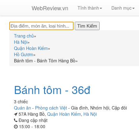
WebReview.vn
Tỉnh thành
Danh mục
Trang chủ
»
Hà Nội
»
Quận Hoàn Kiếm
»
Hồ Gươm
»
Bánh tôm - Bánh Tôm Hàng Bồ
»
Bánh tôm - 36đ
3 chiếc
Quán ăn
-
Phòng cách Việt
-
Gia đình
,
Nhóm hội
,
Cặp đôi
57A Hàng Bồ,
Quận Hoàn Kiếm
,
Hà Nội
Đang cập nhật
15:00 - 18:00