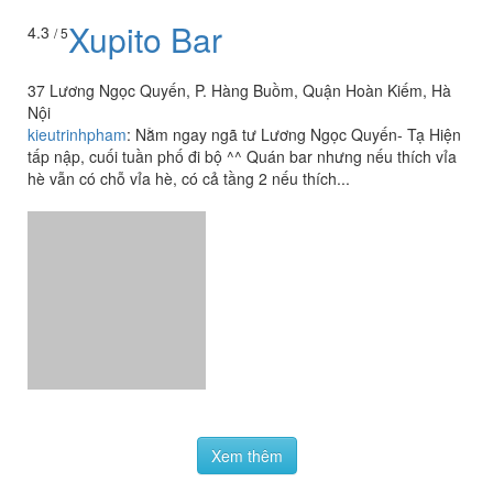
Xupito Bar
4.3
/ 5
37 Lương Ngọc Quyến, P. Hàng Buồm, Quận Hoàn Kiếm, Hà
Nội
kieutrinhpham
:
Nằm ngay ngã tư Lương Ngọc Quyến- Tạ Hiện
tấp nập, cuối tuần phố đi bộ ^^ Quán bar nhưng nếu thích vỉa
hè vẫn có chỗ vỉa hè, có cả tầng 2 nếu thích...
Xem thêm