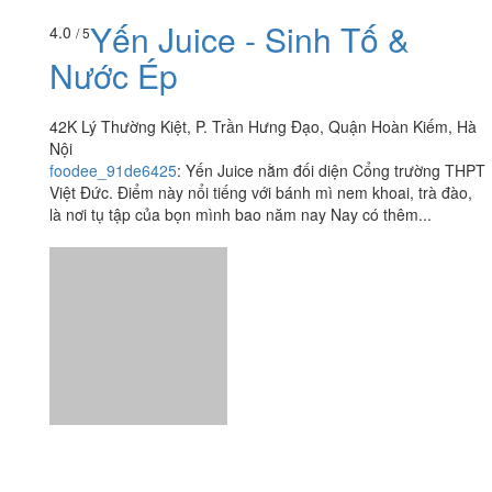
Yến Juice - Sinh Tố &
4.0
/ 5
Nước Ép
42K Lý Thường Kiệt, P. Trần Hưng Đạo, Quận Hoàn Kiếm, Hà
Nội
foodee_91de6425
:
Yến Juice nằm đối diện Cổng trường THPT
Việt Đức. Điểm này nổi tiếng với bánh mì nem khoai, trà đào,
là nơi tụ tập của bọn mình bao năm nay Nay có thêm...
Ăn uống
-
Du lịch
-
Cưới hỏi
-