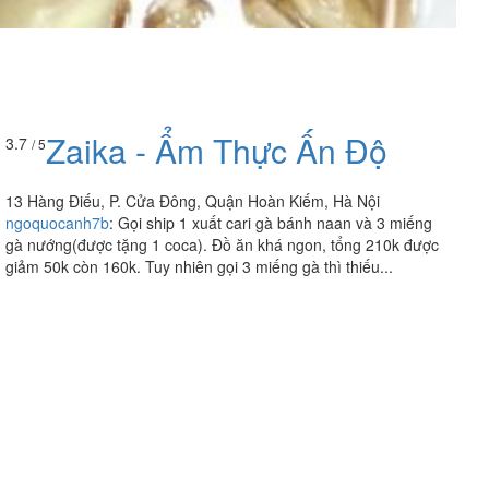
Zaika - Ẩm Thực Ấn Độ
3.7
/ 5
13 Hàng Điếu, P. Cửa Đông, Quận Hoàn Kiếm, Hà Nội
ngoquocanh7b
:
Gọi ship 1 xuất cari gà bánh naan và 3 miếng
gà nướng(được tặng 1 coca). Đồ ăn khá ngon, tổng 210k được
giảm 50k còn 160k. Tuy nhiên gọi 3 miếng gà thì thiếu...