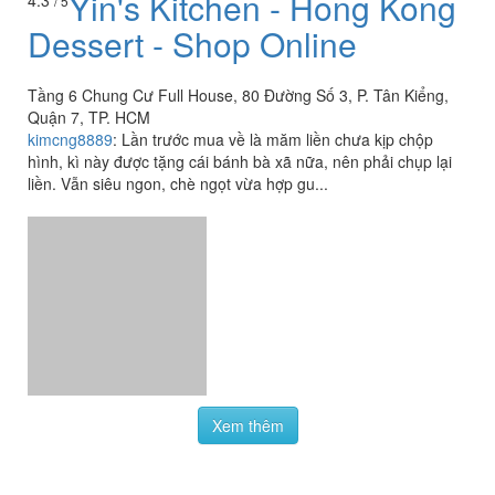
Yin's Kitchen - Hong Kong
4.3
/ 5
Dessert - Shop Online
Tầng 6 Chung Cư Full House, 80 Đường Số 3, P. Tân Kiểng,
Quận 7, TP. HCM
kimcng8889
:
Lần trước mua về là măm liền chưa kịp chộp
hình, kì này được tặng cái bánh bà xã nữa, nên phải chụp lại
liền. Vẫn siêu ngon, chè ngọt vừa hợp gu...
Xem thêm