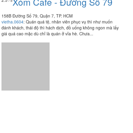
Xóm Cafe - Đường Số 79
2.5
/ 5
158B Đường Số 79, Quận 7, TP. HCM
vietha.0604
:
Quán quá tệ, nhân viên phục vụ thì như muốn
đánh khách, thái độ thì hách dịch, đồ uống không ngon mà lấy
giá quá cao mặc dù chỉ là quán ở vỉa hè. Chưa...