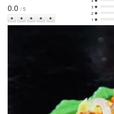
4
0%
0.0
3
/ 5
0%
2
0%
1
0%