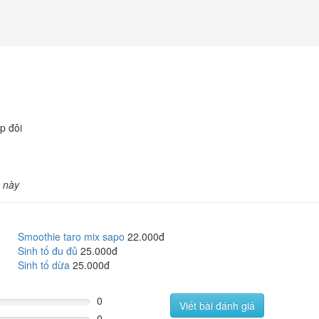
p đôi
 này
Smoothie taro mix sapo
22.000đ
Sinh tố đu đủ
25.000đ
Sinh tố dừa
25.000đ
0
Viết bài đánh giá
0