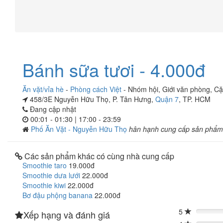
Bánh sữa tươi - 4.000đ
Ăn vặt/vỉa hè
-
Phòng cách Việt
-
Nhóm hội
,
Giới văn phòng
,
Cặ
458/3E Nguyễn Hữu Thọ, P. Tân Hưng,
Quận 7
, TP. HCM
Đang cập nhật
00:01 - 01:30 | 17:00 - 23:59
Phố Ăn Vặt - Nguyễn Hữu Thọ
hân hạnh cung cấp sản phẩm
Các sản phẩm khác có cùng nhà cung cấp
Smoothie taro
19.000đ
Smoothie dưa lưới
22.000đ
Smoothie kiwi
22.000đ
Bơ đậu phộng banana
22.000đ
5
Xếp hạng và đánh giá
0%