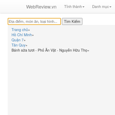
WebReview.vn
Tỉnh thành
Danh mục
Trang chủ
»
Hồ Chí Minh
»
Quận 7
»
Tân Quy
»
Bánh sữa tươi - Phố Ăn Vặt - Nguyễn Hữu Thọ
»