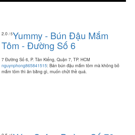
Yummy - Bún Đậu Mắm
2.0
/ 5
Tôm - Đường Số 6
7 Đường Số 6, P. Tân Kiểng, Quận 7, TP. HCM
nguynphong865841515
:
Bán bún đậu mắm tôm mà không bỏ
mắm tôm thì ăn bằng gì, muốn chửi thề quá.