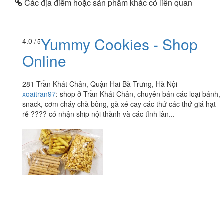
Các địa điểm hoặc sản phẩm khác có liên quan
Yummy Cookies - Shop
4.0
/ 5
Online
281 Trần Khát Chân, Quận Hai Bà Trưng, Hà Nội
xoaitran97
:
shop ở Trần Khát Chân, chuyên bán các loại bánh,
snack, cơm cháy chà bông, gà xé cay các thứ các thứ giá hạt
rẻ ???? có nhận ship nội thành và các tỉnh lân...
Xôi Cô Sâm
4.3
/ 5