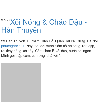
Xôi Nóng & Cháo Đậu -
3.5
/ 5
Hàn Thuyên
23 Hàn Thuyên, P. Phạm Đình Hổ, Quận Hai Bà Trưng, Hà Nội
phuonganha31
:
Nay mát dời mình kiếm đồ ăn sáng trên app,
rồi thấy hàng xôi này. Cảm nhận là xôi dẻo, nước sốt ngon.
Mình gọi thập cẩm, có trứng, chả với ít...
Xôi Bự - Lò Đúc
3.8
/ 5