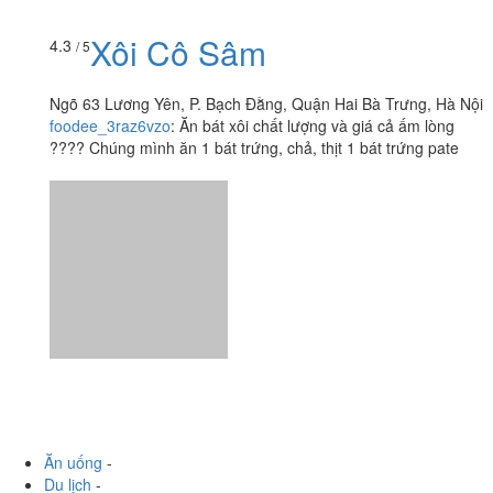
Ngõ 63 Lương Yên, P. Bạch Đằng, Quận Hai Bà Trưng, Hà Nội
foodee_3raz6vzo
:
Ăn bát xôi chất lượng và giá cả ấm lòng
???? Chúng mình ăn 1 bát trứng, chả, thịt 1 bát trứng pate
Ăn uống
-
Du lịch
-
Cưới hỏi
-
Làm đẹp
-
Vui chơi
-