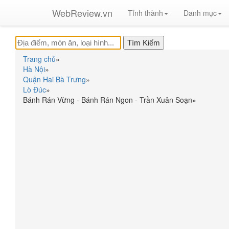
WebReview.vn
Tỉnh thành
Danh mục
Trang chủ
»
Hà Nội
»
Quận Hai Bà Trưng
»
Lò Đúc
»
Bánh Rán Vừng - Bánh Rán Ngon - Trần Xuân Soạn
»