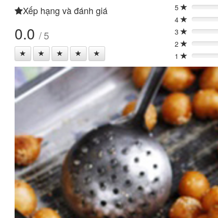
5
Xếp hạng và đánh giá
0%
4
0%
0.0
3
/ 5
0%
2
0%
1
0%