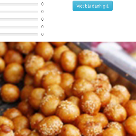
0
Viết bài đánh giá
0
0
0
0