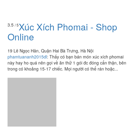
Xúc Xích Phomai - Shop
3.5
/ 5
Online
19 Lê Ngọc Hân, Quận Hai Bà Trưng, Hà Nội
phamtuananh2015dl
:
Thấy có bạn bán món xúc xích phomai
này hay ho quá nên gọi về ăn thử 1 gói đc đóng cẩn thận, bên
trong có khoảng 15-17 chiếc. Mọi người có thể rán hoặc...
Xôi Cô Kim - Lò Đúc
3.5
/ 5