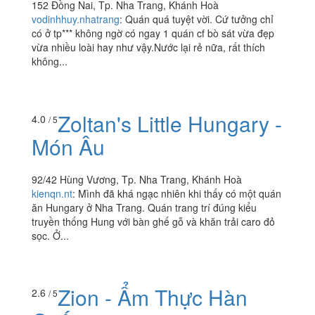
152 Đồng Nai, Tp. Nha Trang, Khánh Hoà
vodinhhuy.nhatrang
:
Quán quá tuyệt vời. Cứ tưởng chỉ
có ở tp*** không ngờ có ngay 1 quán cf bò sát vừa đẹp
vừa nhiều loài hay như vậy.Nước lại rẻ nữa, rất thích
không...
Zoltan's Little Hungary -
4.0
/ 5
Món Âu
92/42 Hùng Vương, Tp. Nha Trang, Khánh Hoà
kienqn.nt
:
Mình đã khá ngạc nhiên khi thấy có một quán
ăn Hungary ở Nha Trang. Quán trang trí đúng kiểu
truyền thống Hung với bàn ghế gỗ và khăn trải caro đỏ
sọc. Ở...