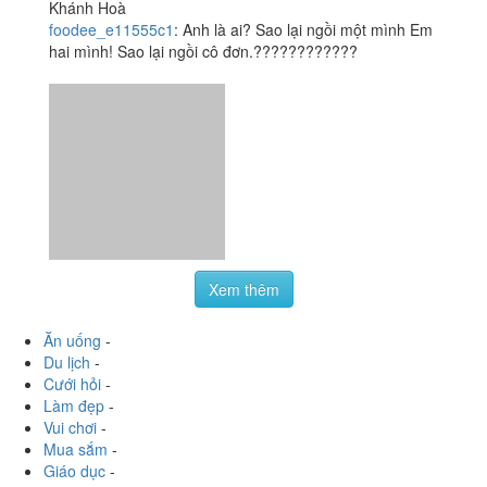
Xem thêm
Ăn uống
-
Du lịch
-
Cưới hỏi
-
Làm đẹp
-
Vui chơi
-
Mua sắm
-
Giáo dục
-
Dịch vụ