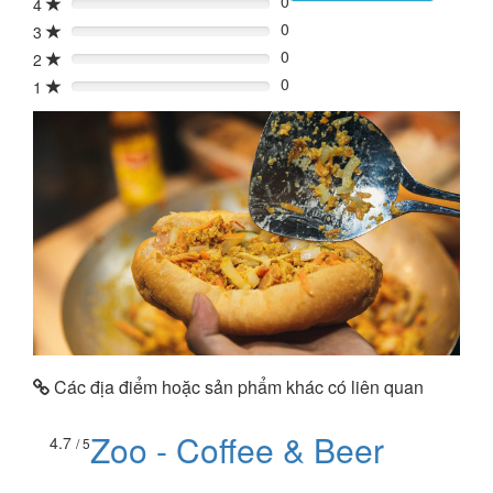
0
4
0%
0
3
0%
0
2
0%
0
1
0%
Các địa điểm hoặc sản phẩm khác có liên quan
Zoo - Coffee & Beer
4.7
/ 5