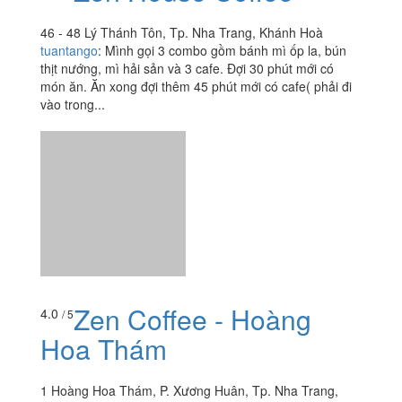
Zen House Coffee
3.7
/ 5
46 - 48 Lý Thánh Tôn, Tp. Nha Trang, Khánh Hoà
tuantango
:
Mình gọi 3 combo gồm bánh mì ốp la, bún
thịt nướng, mì hải sản và 3 cafe. Đợi 30 phút mới có
món ăn. Ăn xong đợi thêm 45 phút mới có cafe( phải đi
vào trong...
Zen Coffee - Hoàng
4.0
/ 5
Hoa Thám
1 Hoàng Hoa Thám, P. Xương Huân, Tp. Nha Trang,
Khánh Hoà
foodee_e11555c1
:
Anh là ai? Sao lại ngồi một mình Em
hai mình! Sao lại ngồi cô đơn.????????????