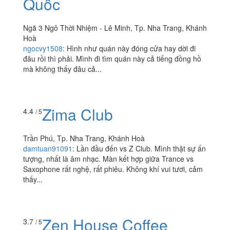
Zion - Ẩm Thực Hàn
2.6
/ 5
Quốc
Ngã 3 Ngô Thời Nhiệm - Lê Minh, Tp. Nha Trang, Khánh
Hoà
ngocvy1508
:
Hình như quán này đóng cửa hay dời đi
đâu rồi thì phải. Mình đi tìm quán này cả tiếng đồng hồ
mà không thấy đâu cả...
Zima Club
4.4
/ 5
Trần Phú, Tp. Nha Trang, Khánh Hoà
damtuan91091
:
Lần đầu đến vs Z Club. Mình thật sự ấn
tượng, nhất là âm nhạc. Màn kết hợp giữa Trance vs
Saxophone rất nghệ, rất phiêu. Không khí vui tươi, cảm
thấy...