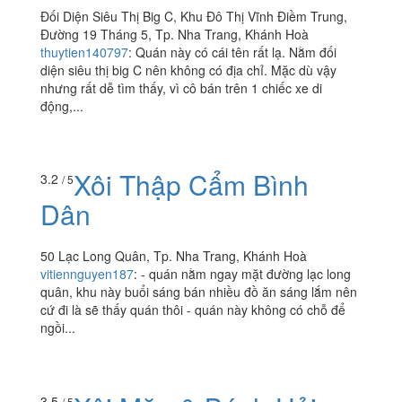
Đối Diện Siêu Thị Big C, Khu Đô Thị Vĩnh Điềm Trung,
Đường 19 Tháng 5, Tp. Nha Trang, Khánh Hoà
thuytien140797
:
Quán này có cái tên rất lạ. Nằm đối
diện siêu thị big C nên không có địa chỉ. Mặc dù vậy
nhưng rất dễ tìm thấy, vì cô bán trên 1 chiếc xe di
động,...
Xôi Thập Cẩm Bình
3.2
/ 5
Dân
50 Lạc Long Quân, Tp. Nha Trang, Khánh Hoà
vitiennguyen187
:
- quán nằm ngay mặt đường lạc long
quân, khu này buổi sáng bán nhiều đồ ăn sáng lắm nên
cứ đi là sẽ thấy quán thôi - quán này không có chỗ để