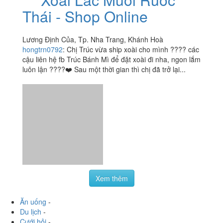
Hoàng Văn Thụ, Tp. Nha Trang, Khánh Hoà
iamkhanhly2190
:
Xôi mặn ở đây rất là ngon, mình đã ăn
nhiều chỗ ở Nha Trang r nhưng thấy chỗ này ngon nhất,
lại rẻ nữa, muốn mua hộp 15k hay 20k đều đc, mình
thường mua...
Xoài Lắc Muối Ruốc
3.7
/ 5
Thái - Shop Online
Lương Định Của, Tp. Nha Trang, Khánh Hoà
hongtrn0792
:
Chị Trúc vừa ship xoài cho mình ???? các
cậu liên hệ fb Trúc Bánh Mì để đặt xoài đi nha, ngon lắm
luôn lận ????❤️ Sau một thời gian thì chị đã trở lại...
Xem thêm
Ăn uống
-