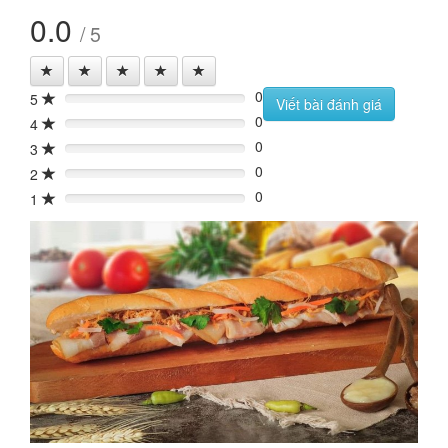
0.0
/ 5
0
5
0%
Viết bài đánh giá
0
4
0%
0
3
0%
0
2
0%
0
1
0%