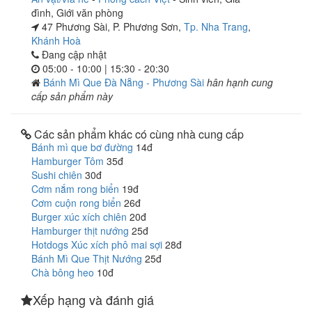
đình
,
Giới văn phòng
47 Phương Sài, P. Phương Sơn,
Tp. Nha Trang
,
Khánh Hoà
Đang cập nhật
05:00 - 10:00 | 15:30 - 20:30
Bánh Mì Que Đà Nẵng - Phương Sài
hân hạnh cung
cấp sản phẩm này
Các sản phẩm khác có cùng nhà cung cấp
Bánh mì que bơ đường
14đ
Hamburger Tôm
35đ
Sushi chiên
30đ
Cơm nắm rong biển
19đ
Cơm cuộn rong biển
26đ
Burger xúc xích chiên
20đ
Hamburger thịt nướng
25đ
Hotdogs Xúc xích phô mai sợi
28đ
Bánh Mì Que Thịt Nướng
25đ
Chà bông heo
10đ
Xếp hạng và đánh giá