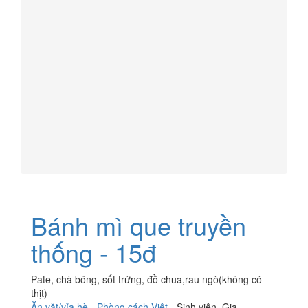
Bánh mì que truyền
thống - 15đ
Pate, chà bông, sốt trứng, đồ chua,rau ngò(không có
thịt)
Ăn vặt/vỉa hè
-
Phòng cách Việt
-
Sinh viên
,
Gia