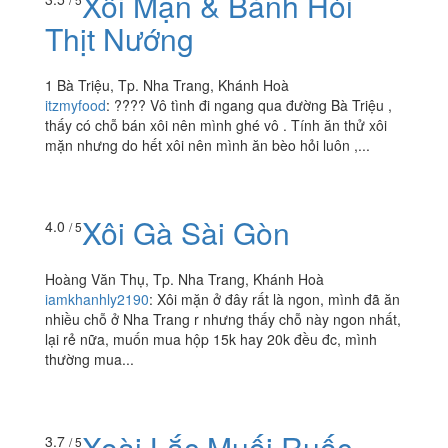
ngồi...
Xôi Mặn & Bánh Hỏi
3.5
/ 5
Thịt Nướng
1 Bà Triệu, Tp. Nha Trang, Khánh Hoà
itzmyfood
:
???? Vô tình đi ngang qua đường Bà Triệu ,
thấy có chỗ bán xôi nên mình ghé vô . Tính ăn thử xôi
mặn nhưng do hết xôi nên mình ăn bèo hỏi luôn ,...
Xôi Gà Sài Gòn
4.0
/ 5